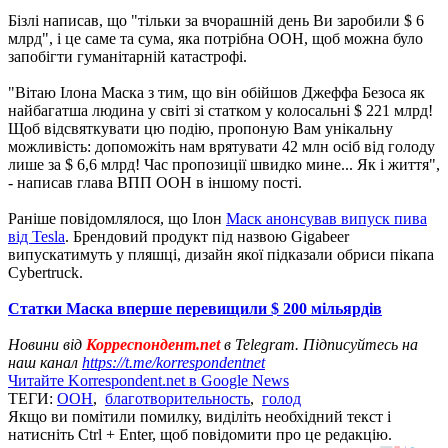
Бізлі написав, що "тільки за вчорашній день Ви заробили $ 6
млрд", і це саме та сума, яка потрібна ООН, щоб можна було
запобігти гуманітарній катастрофі.
"Вітаю Ілона Маска з тим, що він обійшов Джеффа Безоса як
найбагатша людина у світі зі статком у колосальні $ 221 млрд!
Щоб відсвяткувати цю подію, пропоную Вам унікальну
можливість: допоможіть нам врятувати 42 млн осіб від голоду
лише за $ 6,6 млрд! Час пропозиції швидко мине... Як і життя",
- написав глава ВПП ООН в іншому пості.
Раніше повідомлялося, що Ілон
Маск анонсував випуск пива
від Tesla
. Брендовий продукт під назвою Gigabeer
випускатимуть у пляшці, дизайн якої підказали обриси пікапа
Cybertruck.
Статки Маска вперше перевищили $ 200 мільярдів
Новини від
Корреспондент.net
в Telegram. Підписуйтесь на
наш канал
https://t.me/korrespondentnet
Читайте Korrespondent.net в Google News
ТЕГИ:
ООН
,
благотворительность
,
голод
Якщо ви помітили помилку, виділіть необхідний текст і
натисніть Ctrl + Enter, щоб повідомити про це редакцію.