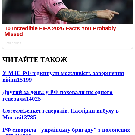
ЧИТАЙТЕ ТАКОЖ
У МЗС РФ відкинули можливість завершення
війни
15199
Другий за день: у РФ поховали ще одного
генерала
14025
Сюжет
Бенкет генералів. Наслідки вибуху в
Москві
13785
РФ створила "українську бригаду" з полонених