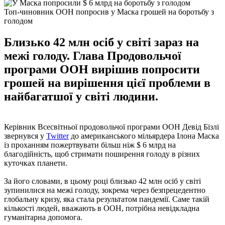
Топ-чиновник ООН попросив у Маска грошей на боротьбу з
голодом
Близько 42 млн осіб у ​​світі зараз на
межі голоду. Глава Продовольчої
програми ООН вирішив попросити
грошей на вирішення цієї проблеми в
найбагатшої у світі людини.
Керівник Всесвітньої продовольчої програми ООН Девід Бізлі
звернувся у
Twitter
до американського мільярдера Ілона Маска
із проханням пожертвувати більш ніж $ 6 млрд на
благодійність, щоб стримати поширення голоду в різних
куточках планети.
За його словами, в цьому році близько 42 млн осіб у ​​світі
зупинилися на межі голоду, зокрема через безпрецедентно
глобальну кризу, яка стала результатом пандемії. Саме такій
кількості людей, вважають в ООН, потрібна невідкладна
гуманітарна допомога.