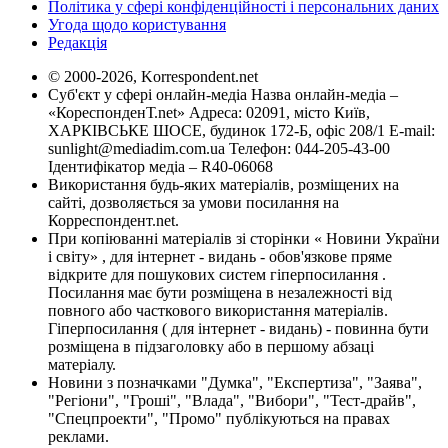
Політика у сфері конфіденційності і персональних даних
Угода щодо користування
Редакція
© 2000-2026, Korrespondent.net
Суб'єкт у сфері онлайн-медіа Назва онлайн-медіа –
«КореспонденТ.net» Адреса: 02091, місто Київ,
ХАРКІВСЬКЕ ШОСЕ, будинок 172-Б, офіс 208/1 E-mail:
sunlight@mediadim.com.ua
Телефон: 044-205-43-00
Ідентифікатор медіа – R40-06068
Використання будь-яких матеріалів, розміщених на
сайті, дозволяється за умови посилання на
Корреспондент.net.
При копіюванні матеріалів зі сторінки « Новини України
і світу» , для інтернет - видань - обов'язкове пряме
відкрите для пошукових систем гіперпосилання .
Посилання має бути розміщена в незалежності від
повного або часткового використання матеріалів.
Гіперпосилання ( для інтернет - видань) - повинна бути
розміщена в підзаголовку або в першому абзаці
матеріалу.
Новини з позначками "Думка", "Експертиза", "Заява",
"Регіони", "Гроші", "Влада", "Вибори", "Тест-драйв",
"Спецпроекти", "Промо" публікуються на правах
реклами.