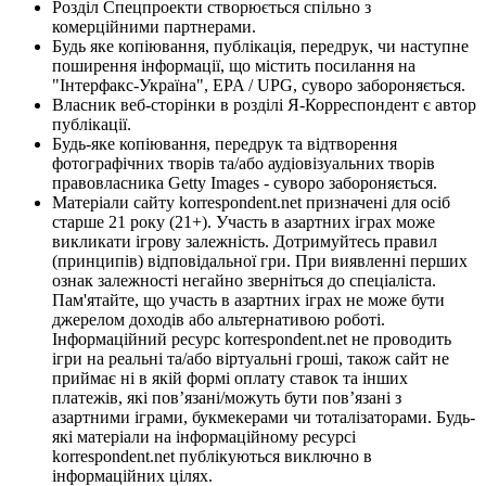
Розділ Спецпроекти створюється спільно з
комерційними партнерами.
Будь яке копіювання, публікація, передрук, чи наступне
поширення інформації, що містить посилання на
"Інтерфакс-Україна", EPA / UPG, суворо забороняється.
Власник веб-сторінки в розділі Я-Корреспондент є автор
публікації.
Будь-яке копіювання, передрук та відтворення
фотографічних творів та/або аудіовізуальних творів
правовласника Getty Images - суворо забороняється.
Матеріали сайту korrespondent.net призначені для осіб
старше 21 року (21+). Участь в азартних іграх може
викликати ігрову залежність. Дотримуйтесь правил
(принципів) відповідальної гри. При виявленні перших
ознак залежності негайно зверніться до спеціаліста.
Пам'ятайте, що участь в азартних іграх не може бути
джерелом доходів або альтернативою роботі.
Інформаційний ресурс korrespondent.net не проводить
ігри на реальні та/або віртуальні гроші, також сайт не
приймає ні в якій формі оплату ставок та інших
платежів, які пов’язані/можуть бути пов’язані з
азартними іграми, букмекерами чи тоталізаторами. Будь-
які матеріали на інформаційному ресурсі
korrespondent.net публікуються виключно в
інформаційних цілях.