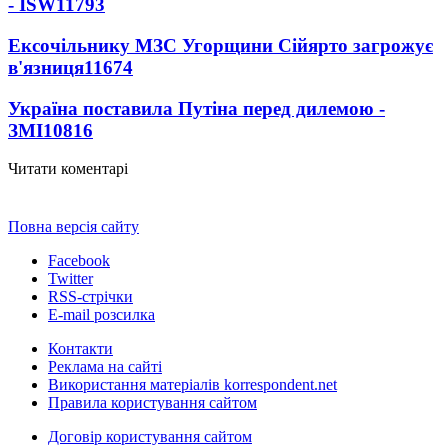
- ISW
11793
Ексочільнику МЗС Угорщини Сійярто загрожує
в'язниця
11674
Україна поставила Путіна перед дилемою -
ЗМІ
10816
Читати коментарі
Повна версія сайту
Facebook
Twitter
RSS-стрічки
E-mail розсилка
Контакти
Реклама на сайті
Використання матеріалів korrespondent.net
Правила користування сайтом
Договір користування сайтом