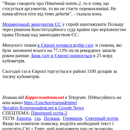
"Якщо говорити про
Північний потік-2
, то в тому, що
стосується аргументів, то ви не стаєте переконливіші. Не
намагайтеся піти від теми дебатів", - сказала вона.
Моравецький звинуватив ЄС
у спробі шантажувати Польщу
через рішення Конституційного суду країни про верховенство
права Польщі над законодавством ЄС.
Минулого тижня
в Європі почався відбір газу
зі сховищ, які
були заповнені всього на 77,13% після рекордних запасів
роком раніше.
Брак газу в Європі оцінюється
в 25 млрд
кубометрів.
Сьогодні газ в Європі торгується в районі 1100 доларів за
тисячу кубометрів.
Новини від
Корреспондент.net
в Telegram. Підписуйтесь на
наш канал
https://t.me/korrespondentnet
Читайте Korrespondent.net в Google News
СПЕЦТЕМА:
Північний потік-2
ТЕГИ:
Европа
,
газ
,
Польша
,
Германия
,
Северный поток
Якщо ви помітили помилку, виділіть необхідний текст і
натисніть Ctrl + Enter, щоб повідомити про це редакцію.