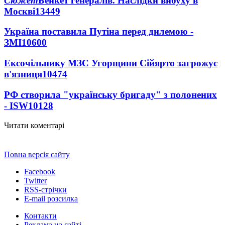
Сюжет
Бенкет генералів. Наслідки вибуху в
Москві
13449
Україна поставила Путіна перед дилемою -
ЗМІ
10600
Ексочільнику МЗС Угорщини Сійярто загрожує
в'язниця
10474
РФ створила "українську бригаду" з полонених
- ISW
10128
Читати коментарі
Повна версія сайту
Facebook
Twitter
RSS-стрічки
E-mail розсилка
Контакти
Реклама на сайті