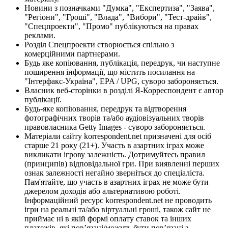
Новини з позначками "Думка", "Експертиза", "Заява",
"Регіони", "Гроші", "Влада", "Вибори", "Тест-драйв",
"Спецпроекти", "Промо" публікуються на правах
реклами.
Розділ Спецпроекти створюється спільно з
комерційними партнерами.
Будь яке копіювання, публікація, передрук, чи наступне
поширення інформації, що містить посилання на
"Інтерфакс-Україна", EPA / UPG, суворо забороняється.
Власник веб-сторінки в розділі Я-Корреспондент є автор
публікації.
Будь-яке копіювання, передрук та відтворення
фотографічних творів та/або аудіовізуальних творів
правовласника Getty Images - суворо забороняється.
Матеріали сайту korrespondent.net призначені для осіб
старше 21 року (21+). Участь в азартних іграх може
викликати ігрову залежність. Дотримуйтесь правил
(принципів) відповідальної гри. При виявленні перших
ознак залежності негайно зверніться до спеціаліста.
Пам'ятайте, що участь в азартних іграх не може бути
джерелом доходів або альтернативою роботі.
Інформаційний ресурс korrespondent.net не проводить
ігри на реальні та/або віртуальні гроші, також сайт не
приймає ні в якій формі оплату ставок та інших
платежів, які пов’язані/можуть бути пов’язані з