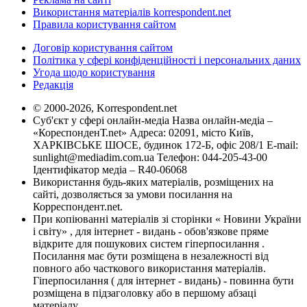
Використання матеріалів korrespondent.net
Правила користування сайтом
Договір користування сайтом
Політика у сфері конфіденційності і персональних даних
Угода щодо користування
Редакція
© 2000-2026, Korrespondent.net
Суб'єкт у сфері онлайн-медіа Назва онлайн-медіа –
«КореспонденТ.net» Адреса: 02091, місто Київ,
ХАРКІВСЬКЕ ШОСЕ, будинок 172-Б, офіс 208/1 E-mail:
sunlight@mediadim.com.ua
Телефон: 044-205-43-00
Ідентифікатор медіа – R40-06068
Використання будь-яких матеріалів, розміщених на
сайті, дозволяється за умови посилання на
Корреспондент.net.
При копіюванні матеріалів зі сторінки « Новини України
і світу» , для інтернет - видань - обов'язкове пряме
відкрите для пошукових систем гіперпосилання .
Посилання має бути розміщена в незалежності від
повного або часткового використання матеріалів.
Гіперпосилання ( для інтернет - видань) - повинна бути
розміщена в підзаголовку або в першому абзаці
матеріалу.