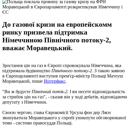
Моравецький в Європарламенті розкритикував Німеччину і
ЄС
До газової кризи на европейскомм
ринку призвела підтримка
Німеччиною Північного потоку-2,
вважає Моравецький.
Зростання цін на газ в Європі спровокувала Німеччина, яка
підтримала будівництво
Північного потоку-2.
З такою заявою
в Європарламенті виступив прем'єр-міністр Польщі Матеуш
Моравецький, пише
Интерфакс
.
"Ви ж будуєте
Північний потік-2.
І ви несете відповідальність
за стрибок цін на газ", - сказав він у ході дебатів, відповідаючи
депутату з Німеччини.
Своєю чергою, глава Єврокомісії Урсула фон дер Ляєн
звинуватила Моравецького у спробі уникнути обговорюваної
теми - системи правосуддя Польщі.