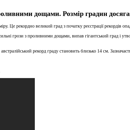
оливними дощами. Розмір градин досягав
іру. Це рекордно великий град з початку реєстрації рекордів опа
ильні грози з проливними дощами, випав гігантський град і утво
встралійський рекорд граду становить близько 14 см. Зазначаєть
n