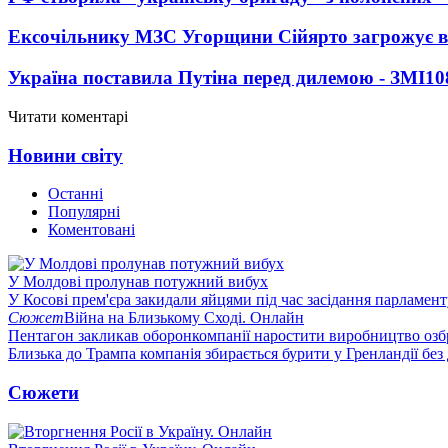
Ексочільнику МЗС Угорщини Сійярто загрожує в
Україна поставила Путіна перед дилемою - ЗМІ
10
Читати коментарі
Новини світу
Останні
Популярні
Коментовані
У Молдові пролунав потужний вибух
У Косові прем'єра закидали яйцями під час засідання парламент
Сюжет
Війна на Близькому Сході. Онлайн
Пентагон закликав оборонкомпанії наростити виробництво озб
Близька до Трампа компанія збирається бурити у Гренландії без
Сюжети