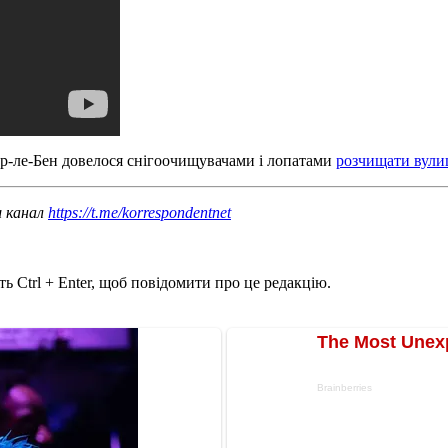
єр-ле-Бен довелося снігоочищувачами і лопатами
розчищати вулиц
ш канал
https://t.me/korrespondentnet
ь Ctrl + Enter, щоб повідомити про це редакцію.