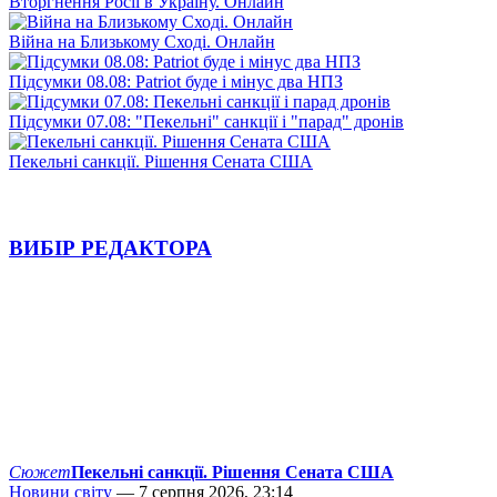
Вторгнення Росії в Україну. Онлайн
Війна на Близькому Сході. Онлайн
Підсумки 08.08: Patriot буде і мінус два НПЗ
Підсумки 07.08: "Пекельні" санкції і "парад" дронів
Пекельні санкції. Рішення Сената США
ВИБІР РЕДАКТОРА
Сюжет
Пекельні санкції. Рішення Сената США
Новини світу
— 7 серпня 2026, 23:14