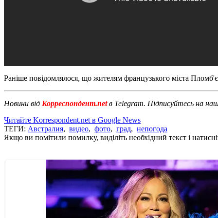
Раніше повідомлялося, що жителям французького міста Пломб'
Новини від
Корреспондент.net
в Telegram. Підписуйтесь на на
Читайте Korrespondent.net в Google News
ТЕГИ:
Австралия
,
видео
,
фото
,
град
,
непогода
Якщо ви помітили помилку, виділіть необхідний текст і натисніт