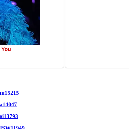
ни
15215
а
14047
ві
13793
 ISW
11949