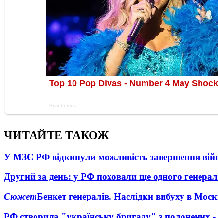
ЧИТАЙТЕ ТАКОЖ
У МЗС РФ відкинули можливість завершення вій
Другий за день: у РФ поховали ще одного генерал
Сюжет
Бенкет генералів. Наслідки вибуху в Моск
РФ створила "українську бригаду" з полонених -