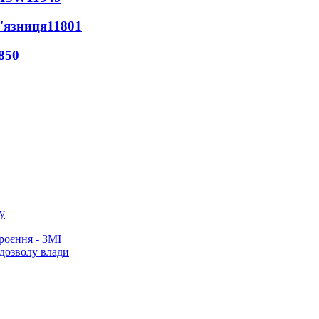
'язниця
11801
850
у
роєння - ЗМІ
 дозволу влади