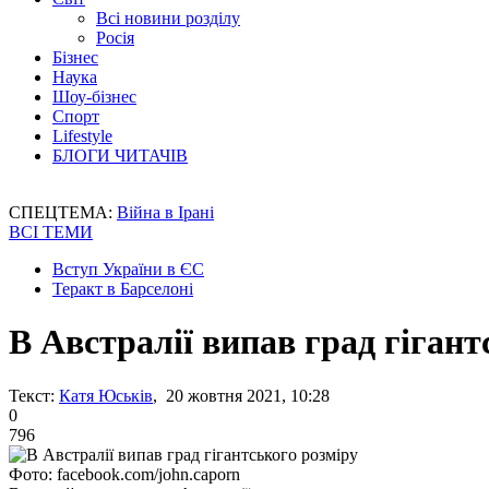
Всі новини розділу
Росія
Бізнес
Наука
Шоу-бізнес
Спорт
Lifestyle
БЛОГИ ЧИТАЧІВ
СПЕЦТЕМА:
Війна в Ірані
ВСІ ТЕМИ
Вступ України в ЄС
Теракт в Барселоні
В Австралії випав град гігант
Текст:
Катя Юськів
, 20 жовтня 2021, 10:28
0
796
Фото: facebook.com/john.caporn