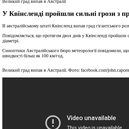
Великий град випав в Австралії
У Квінсленді пройшли сильні грози з пр
В австралійському штаті Квінсленд випав град гігантського розм
Повідомляється, що протягом двох днів у Квінсленді пройшли с
діаметрі.
Синоптики Австралійського бюро метеорології повідомили, що а
швидкості більш як 100 км/год.
Великий град випав в Австралії. Фото: facebook.com/john.capor