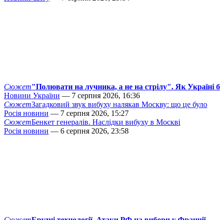
Сюжет
"Полювати на лучника, а не на стрілу". Як Україні 
Новини України
— 7 серпня 2026, 16:36
Сюжет
Загадковий звук вибуху налякав Москву: що це було
Росія новини
— 7 серпня 2026, 15:27
Сюжет
Бенкет генералів. Наслідки вибуху в Москві
Росія новини
— 6 серпня 2026, 23:58
Сюжет
Брудні технології. Атаки РФ на вибори у Франції