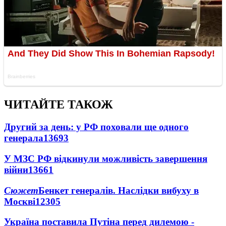
ЧИТАЙТЕ ТАКОЖ
Другий за день: у РФ поховали ще одного
генерала
13693
У МЗС РФ відкинули можливість завершення
війни
13661
Сюжет
Бенкет генералів. Наслідки вибуху в
Москві
12305
Україна поставила Путіна перед дилемою -