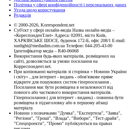
Політика у сфері конфіденційності і персональних даних
Угода щодо користування
Редакція
© 2000-2026, Korrespondent.net
Суб'єкт у сфері онлайн-медіа Назва онлайн-медіа –
«КореспонденТ.net» Адреса: 02091, місто Київ,
ХАРКІВСЬКЕ ШОСЕ, будинок 172-Б, офіс 208/1 E-mail:
sunlight@mediadim.com.ua
Телефон: 044-205-43-00
Ідентифікатор медіа – R40-06068
Використання будь-яких матеріалів, розміщених на
сайті, дозволяється за умови посилання на
Корреспондент.net.
При копіюванні матеріалів зі сторінки « Новини України
і світу» , для інтернет - видань - обов'язкове пряме
відкрите для пошукових систем гіперпосилання .
Посилання має бути розміщена в незалежності від
повного або часткового використання матеріалів.
Гіперпосилання ( для інтернет - видань) - повинна бути
розміщена в підзаголовку або в першому абзаці
матеріалу.
Новини з позначками "Думка", "Експертиза", "Заява",
"Регіони", "Гроші", "Влада", "Вибори", "Тест-драйв",
"Спецпроекти", "Промо" публікуються на правах
реклами.