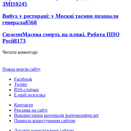
ЗМІ
10245
Вибух у ресторані: у Москві таємно поховали
генерала
8568
Сюжет
Масова смерть на пляжі. Робота ППО
Росії
8173
Читати коментарі
Повна версія сайту
Facebook
Twitter
RSS-стрічки
E-mail розсилка
Контакти
Реклама на сайті
Використання матеріалів korrespondent.net
Правила користування сайтом
Договір користування сайтом