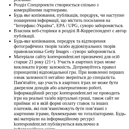
Розділ Спецпроекти створюється спільно з
комерційними партнерами.
Будь яке копіювання, публікація, передрук, чи наступне
поширення інформації, що містить посилання на
"Інтерфакс-Україна", EPA / UPG, суворо забороняється.
Власник веб-сторінки в розділі Я-Корреспондент є автор
публікації.
Будь-яке копіювання, передрук та відтворення
фотографічних творів та/або аудіовізуальних творів
правовласника Getty Images - суворо забороняється.
Матеріали сайту korrespondent.net призначені для осіб
старше 21 року (21+). Участь в азартних іграх може
викликати ігрову залежність. Дотримуйтесь правил
(принципів) відповідальної гри. При виявленні перших
ознак залежності негайно зверніться до спеціаліста.
Пам'ятайте, що участь в азартних іграх не може бути
джерелом доходів або альтернативою роботі.
Інформаційний ресурс korrespondent.net не проводить
ігри на реальні та/або віртуальні гроші, також сайт не
приймає ні в якій формі оплату ставок та інших
платежів, які пов’язані/можуть бути пов’язані з
азартними іграми, букмекерами чи тоталізаторами. Будь-
які матеріали на інформаційному ресурсі
korrespondent.net публікуються виключно в