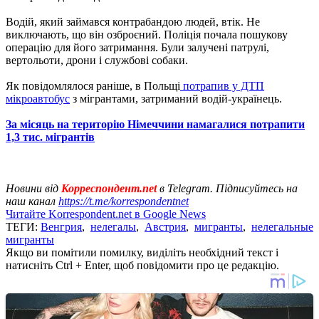
Водій, який займався контрабандою людей, втік. Не
виключають, що він озброєний. Поліція почала пошукову
операцію для його затримання. Були залучені патрулі,
вертольоти, дрони і службові собаки.
Як повідомлялося раніше, в Польщі
потрапив у ДТП
мікроавтобус
з мігрантами, затриманий водій-українець.
За місяць на територію Німеччини намагалися потрапити
1,3 тис. мігрантів
Новини від
Корреспондент.net
в Telegram. Підписуйтесь на
наш канал
https://t.me/korrespondentnet
Читайте Korrespondent.net в Google News
ТЕГИ:
Венгрия
,
нелегалы
,
Австрия
,
мигранты
,
нелегальные
мигранты
Якщо ви помітили помилку, виділіть необхідний текст і
натисніть Ctrl + Enter, щоб повідомити про це редакцію.