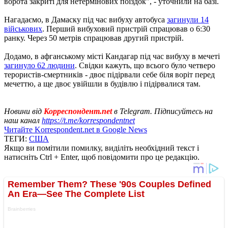
ворота закриті для нетермінових поїздок", - уточнили на базі.
Нагадаємо, в Дамаску під час вибуху автобуса
загинули 14
військових
. Перший вибуховий пристрій спрацював о 6:30
ранку. Через 50 метрів спрацював другий пристрій.
Додамо, в афганському місті Кандагар під час вибуху в мечеті
загинуло 62 людини
. Свідки кажуть, що всього було четверо
терористів-смертників - двоє підірвали себе біля воріт перед
мечеттю, а ще двоє увійшли в будівлю і підірвалися там.
Новини від
Корреспондент.net
в Telegram. Підписуйтесь на
наш канал
https://t.me/korrespondentnet
Читайте Korrespondent.net в Google News
ТЕГИ:
США
Якщо ви помітили помилку, виділіть необхідний текст і
натисніть Ctrl + Enter, щоб повідомити про це редакцію.