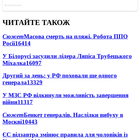
ЧИТАЙТЕ ТАКОЖ
Сюжет
Масова смерть на пляжі. Робота ППО
Росії
16414
У Білорусі засудили лідера Ляпіса Трубецького
Міхалка
16097
Другий за день: у РФ поховали ще одного
генерала
13329
У МЗС РФ відкинули можливість завершення
війни
11317
Сюжет
Бенкет генералів. Наслідки вибуху в
Москві
10443
ЄС відзавтра змінює правила для чоловіків із