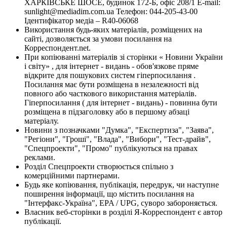
ХАРКІВСЬКЕ ШОСЕ, будинок 172-Б, офіс 208/1 E-mail:
sunlight@mediadim.com.ua
Телефон: 044-205-43-00
Ідентифікатор медіа – R40-06068
Використання будь-яких матеріалів, розміщених на
сайті, дозволяється за умови посилання на
Корреспондент.net.
При копіюванні матеріалів зі сторінки « Новини України
і світу» , для інтернет - видань - обов'язкове пряме
відкрите для пошукових систем гіперпосилання .
Посилання має бути розміщена в незалежності від
повного або часткового використання матеріалів.
Гіперпосилання ( для інтернет - видань) - повинна бути
розміщена в підзаголовку або в першому абзаці
матеріалу.
Новини з позначками "Думка", "Експертиза", "Заява",
"Регіони", "Гроші", "Влада", "Вибори", "Тест-драйв",
"Спецпроекти", "Промо" публікуються на правах
реклами.
Розділ Спецпроекти створюється спільно з
комерційними партнерами.
Будь яке копіювання, публікація, передрук, чи наступне
поширення інформації, що містить посилання на
"Інтерфакс-Україна", EPA / UPG, суворо забороняється.
Власник веб-сторінки в розділі Я-Корреспондент є автор
публікації.