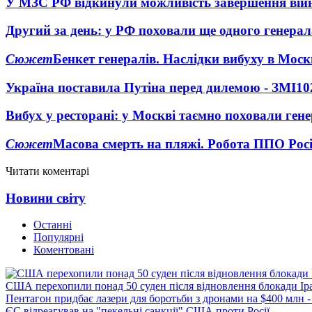
У МЗС РФ відкинули можливість завершення вій
Другий за день: у РФ поховали ще одного генерал
Сюжет
Бенкет генералів. Наслідки вибуху в Моск
Україна поставила Путіна перед дилемою - ЗМІ
10
Вибух у ресторані: у Москві таємно поховали ген
Сюжет
Масова смерть на пляжі. Робота ППО Росі
Читати коментарі
Новини світу
Останні
Популярні
Коментовані
США перехопили понад 50 суден після відновлення блокади Ір
Пентагон придбає лазери для боротьби з дронами на $400 млн -
ЄС відреагував на "пекельні санкції" США проти Росії