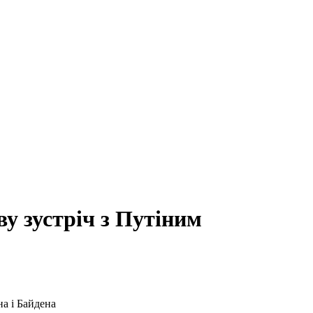
ву зустріч з Путіним
на і Байдена