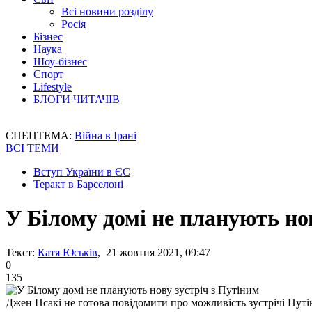
Всі новини розділу
Росія
Бізнес
Наука
Шоу-бізнес
Спорт
Lifestyle
БЛОГИ ЧИТАЧІВ
СПЕЦТЕМА:
Війна в Ірані
ВСІ ТЕМИ
Вступ України в ЄС
Теракт в Барселоні
У Білому домі не планують но
Текст:
Катя Юськів
, 21 жовтня 2021, 09:47
0
135
Джен Псакі не готова повідомити про можливість зустрічі Путі