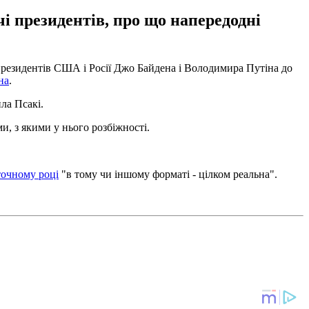
чі президентів, про що напередодні
 президентів США і Росії Джо Байдена і Володимира Путіна до
на
.
ла Псакі.
и, з якими у нього розбіжності.
точному році
"в тому чи іншому форматі - цілком реальна".