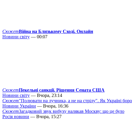
Сюжет
Війна на Близькому Сході. Онлайн
Новини світу
— 00:07
Сюжет
Пекельні санкції. Рішення Сената США
Новини світу
— Вчора, 23:14
Сюжет
"Полювати на лучника, а не на стрілу". Як Україні бор
Новини України
— Вчора, 16:36
Сюжет
Загадковий звук вибуху налякав Москву: що це було
Росія новини
— Вчора, 15:27