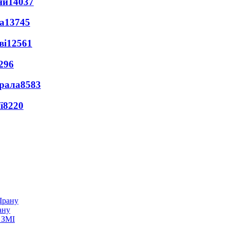
ни
14037
а
13745
ві
12561
296
ерала
8583
ї
8220
ану
 ЗМІ