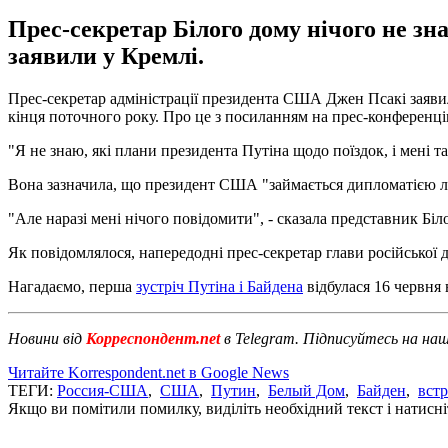
Прес-секретар Білого дому нічого не зна
заявили у Кремлі.
Прес-секретар адміністрації президента США Джен Псакі заявил
кінця поточного року. Про це з посиланням на прес-конференці
"Я не знаю, які плани президента Путіна щодо поїздок, і мені т
Вона зазначила, що президент США "займається дипломатією лице
"Але наразі мені нічого повідомити", - сказала представник Біл
Як повідомлялося, напередодні прес-секретар глави російської
Нагадаємо, перша
зустріч Путіна і Байдена
відбулася 16 червня 
Новини від
Корреспондент.net
в Telegram. Підписуйтесь на на
Читайте Korrespondent.net в Google News
ТЕГИ:
Россия-США
,
США
,
Путин
,
Белый Дом
,
Байден
,
встр
Якщо ви помітили помилку, виділіть необхідний текст і натисніт