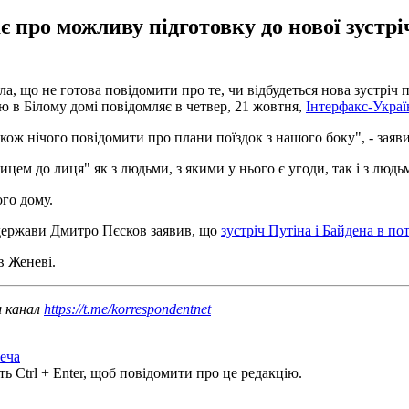
є про можливу підготовку до нової зустрі
а, що не готова повідомити про те, чи відбудеться нова зустріч
ю в Білому домі повідомляє в четвер, 21 жовтня,
Інтерфакс-Украї
акож нічого повідомити про плани поїздок з нашого боку", - заяви
м до лиця" як з людьми, з якими у нього є угоди, так і з людьм
ого дому.
 держави Дмитро Пєсков заявив, що
зустріч Путіна і Байдена в по
в Женеві.
ш канал
https://t.me/korrespondentnet
еча
ь Ctrl + Enter, щоб повідомити про це редакцію.