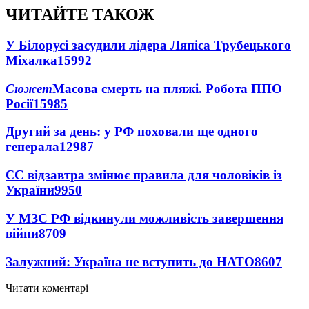
ЧИТАЙТЕ ТАКОЖ
У Білорусі засудили лідера Ляпіса Трубецького
Міхалка
15992
Сюжет
Масова смерть на пляжі. Робота ППО
Росії
15985
Другий за день: у РФ поховали ще одного
генерала
12987
ЄС відзавтра змінює правила для чоловіків із
України
9950
У МЗС РФ відкинули можливість завершення
війни
8709
Залужний: Україна не вступить до НАТО
8607
Читати коментарі