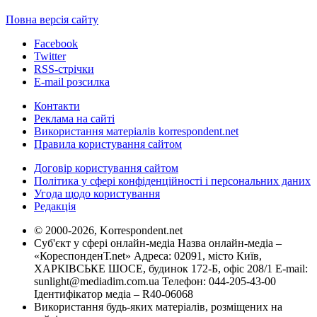
Повна версія сайту
Facebook
Twitter
RSS-стрічки
E-mail розсилка
Контакти
Реклама на сайті
Використання матеріалів korrespondent.net
Правила користування сайтом
Договір користування сайтом
Політика у сфері конфіденційності і персональних даних
Угода щодо користування
Редакція
© 2000-2026, Korrespondent.net
Суб'єкт у сфері онлайн-медіа Назва онлайн-медіа –
«КореспонденТ.net» Адреса: 02091, місто Київ,
ХАРКІВСЬКЕ ШОСЕ, будинок 172-Б, офіс 208/1 E-mail:
sunlight@mediadim.com.ua
Телефон: 044-205-43-00
Ідентифікатор медіа – R40-06068
Використання будь-яких матеріалів, розміщених на