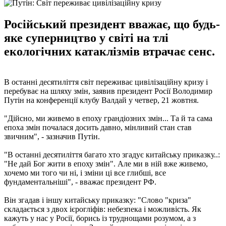
Російський президент вважає, що будь-
яке суперництво у світі на тлі
екологічних катаклізмів втрачає сенс.
В останні десятиліття світ переживає цивілізаційну кризу і
перебуває на шляху змін, заявив президент Росії Володимир
Путін на конференції клубу Валдай у четвер, 21 жовтня.
"Дійсно, ми живемо в епоху грандіозних змін... Та й та сама
епоха змін почалася досить давно, мінливий стан став
звичним", - зазначив Путін.
"В останні десятиліття багато хто згадує китайську приказку..:
"Не дай Бог жити в епоху змін". Але ми в ній вже живемо,
хочемо ми того чи ні, і зміни ці все глибші, все
фундаментальніші", - вважає президент РФ.
Він згадав і іншу китайську приказку: "Слово "криза"
складається з двох ієрогліфів: небезпека і можливість. Як
кажуть у нас у Росії, борись із труднощами розумом, а з