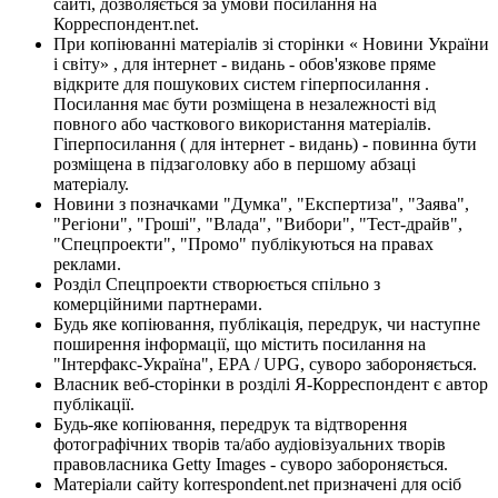
сайті, дозволяється за умови посилання на
Корреспондент.net.
При копіюванні матеріалів зі сторінки « Новини України
і світу» , для інтернет - видань - обов'язкове пряме
відкрите для пошукових систем гіперпосилання .
Посилання має бути розміщена в незалежності від
повного або часткового використання матеріалів.
Гіперпосилання ( для інтернет - видань) - повинна бути
розміщена в підзаголовку або в першому абзаці
матеріалу.
Новини з позначками "Думка", "Експертиза", "Заява",
"Регіони", "Гроші", "Влада", "Вибори", "Тест-драйв",
"Спецпроекти", "Промо" публікуються на правах
реклами.
Розділ Спецпроекти створюється спільно з
комерційними партнерами.
Будь яке копіювання, публікація, передрук, чи наступне
поширення інформації, що містить посилання на
"Інтерфакс-Україна", EPA / UPG, суворо забороняється.
Власник веб-сторінки в розділі Я-Корреспондент є автор
публікації.
Будь-яке копіювання, передрук та відтворення
фотографічних творів та/або аудіовізуальних творів
правовласника Getty Images - суворо забороняється.
Матеріали сайту korrespondent.net призначені для осіб