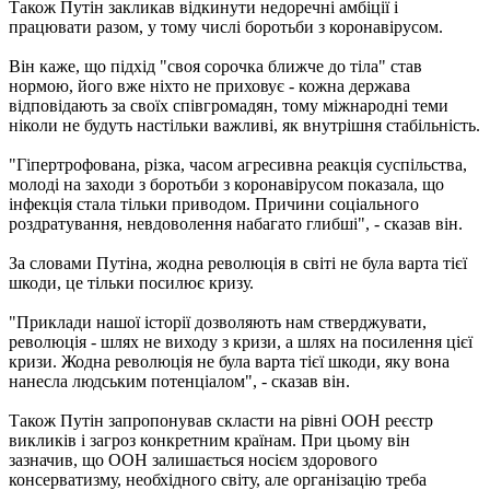
Також Путін закликав відкинути недоречні амбіції і
працювати разом, у тому числі боротьби з коронавірусом.
Він каже, що підхід "своя сорочка ближче до тіла" став
нормою, його вже ніхто не приховує - кожна держава
відповідають за своїх співгромадян, тому міжнародні теми
ніколи не будуть настільки важливі, як внутрішня стабільність.
"Гіпертрофована, різка, часом агресивна реакція суспільства,
молоді на заходи з боротьби з коронавірусом показала, що
інфекція стала тільки приводом. Причини соціального
роздратування, невдоволення набагато глибші", - сказав він.
За словами Путіна, жодна революція в світі не була варта тієї
шкоди, це тільки посилює кризу.
"Приклади нашої історії дозволяють нам стверджувати,
революція - шлях не виходу з кризи, а шлях на посилення цієї
кризи. Жодна революція не була варта тієї шкоди, яку вона
нанесла людським потенціалом", - сказав він.
Також Путін запропонував скласти на рівні ООН реєстр
викликів і загроз конкретним країнам. При цьому він
зазначив, що ООН залишається носієм здорового
консерватизму, необхідного світу, але організацію треба