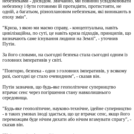
небезпеками - досвідом. Звичайно, ми повинні усвідомлювати
небезпеку і бути готовими їй протидіяти, протистояти, не
одній, а багатьом, різноплановим небезпекам, які виникають в
епоху змін".
"Криза, з якою ми маємо справу, - концептуальна, навіть
цивілізаційна, по суті, це навіть криза підходів, принципів, що
визначають саме існування людини на Землі", - уточнив
Путін.
За його словами, на сьогодні безпека стала сьогодні одним із
головних імперативів у світі.
"Повторю, безпека - один з головних імперативів, у всякому
разі, сьогодні це стало очевидним", - сказав він.
Путін зазначив, що будь-яке геополітичне суперництво
втрачає сенс через погіршення стану навколишнього
середовища.
"Будь-яке геополітичне, науково-технічне, ідейне суперництво
- в таких умовах іноді здається, що це втрачає сенс, якщо його
переможцям буде нічим дихати або нічим вгамувати спрагу", -
сказав він.