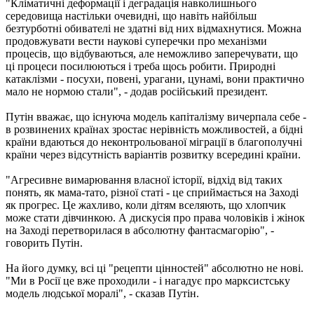
"Кліматичні деформації і деградація навколишнього
середовища настільки очевидні, що навіть найбільш
безтурботні обивателі не здатні від них відмахнутися. Можна
продовжувати вести наукові суперечки про механізми
процесів, що відбуваються, але неможливо заперечувати, що
ці процеси посилюються і треба щось робити. Природні
катаклізми - посухи, повені, урагани, цунамі, вони практично
мало не нормою стали", - додав російський президент.
Путін вважає, що існуюча модель капіталізму вичерпала себе -
в розвинених країнах зростає нерівність можливостей, а бідні
країни вдаються до неконтрольованої міграції в благополучні
країни через відсутність варіантів розвитку всередині країни.
"Агресивне вимарювання власної історії, відхід від таких
понять, як мама-тато, різної статі - це сприймається на Заході
як прогрес. Це жахливо, коли дітям вселяють, що хлопчик
може стати дівчинкою. А дискусія про права чоловіків і жінок
на Заході перетворилася в абсолютну фантасмагорію", -
говорить Путін.
На його думку, всі ці "рецепти цінностей" абсолютно не нові.
"Ми в Росії це вже проходили - і нагадує про марксистську
модель людської моралі", - сказав Путін.