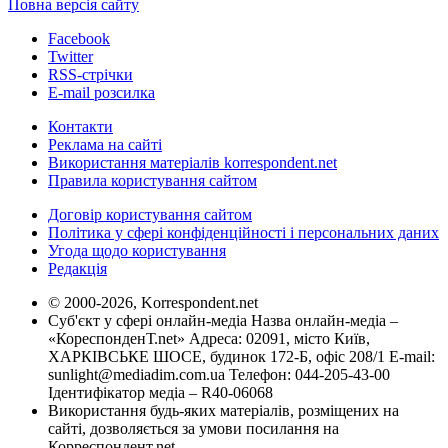
Повна версія сайту
Facebook
Twitter
RSS-стрічки
E-mail розсилка
Контакти
Реклама на сайті
Використання матеріалів korrespondent.net
Правила користування сайтом
Договір користування сайтом
Політика у сфері конфіденційності і персональних даних
Угода щодо користування
Редакція
© 2000-2026, Korrespondent.net
Суб'єкт у сфері онлайн-медіа Назва онлайн-медіа –
«КореспонденТ.net» Адреса: 02091, місто Київ,
ХАРКІВСЬКЕ ШОСЕ, будинок 172-Б, офіс 208/1 E-mail:
sunlight@mediadim.com.ua
Телефон: 044-205-43-00
Ідентифікатор медіа – R40-06068
Використання будь-яких матеріалів, розміщених на
сайті, дозволяється за умови посилання на
Корреспондент.net.