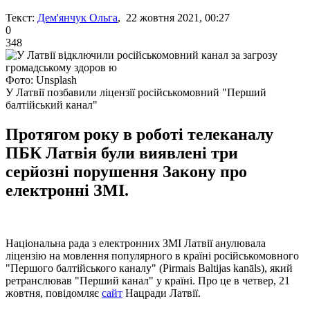
Текст:
Дем'янчук Ольга
, 22 жовтня 2021, 00:27
0
348
Фото: Unsplash
У Латвії позбавили ліцензії російськомовний "Перший
балтійський канал"
Протягом року в роботі телеканалу
ПБК Латвія були виявлені три
серйозні порушення Закону про
електронні ЗМІ.
Національна рада з електронних ЗМІ Латвії анулювала
ліцензію на мовлення популярного в країні російськомовного
"Першого балтійського каналу" (Pirmais Baltijas kanāls), який
ретранслював "Перший канал" у країні. Про це в четвер, 21
жовтня, повідомляє
сайт
Нацради Латвії.