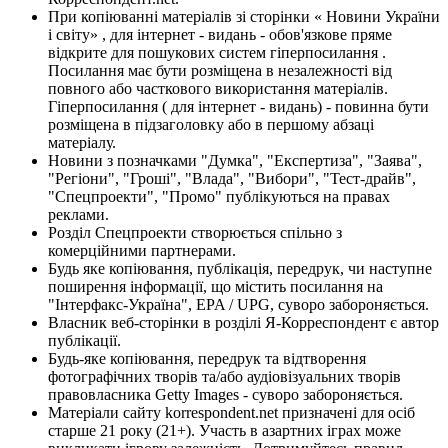
При копіюванні матеріалів зі сторінки « Новини України
і світу» , для інтернет - видань - обов'язкове пряме
відкрите для пошукових систем гіперпосилання .
Посилання має бути розміщена в незалежності від
повного або часткового використання матеріалів.
Гіперпосилання ( для інтернет - видань) - повинна бути
розміщена в підзаголовку або в першому абзаці
матеріалу.
Новини з позначками "Думка", "Експертиза", "Заява",
"Регіони", "Гроші", "Влада", "Вибори", "Тест-драйв",
"Спецпроекти", "Промо" публікуються на правах
реклами.
Розділ Спецпроекти створюється спільно з
комерційними партнерами.
Будь яке копіювання, публікація, передрук, чи наступне
поширення інформації, що містить посилання на
"Інтерфакс-Україна", EPA / UPG, суворо забороняється.
Власник веб-сторінки в розділі Я-Корреспондент є автор
публікації.
Будь-яке копіювання, передрук та відтворення
фотографічних творів та/або аудіовізуальних творів
правовласника Getty Images - суворо забороняється.
Матеріали сайту korrespondent.net призначені для осіб
старше 21 року (21+). Участь в азартних іграх може