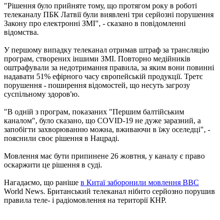
"Рішення було прийняте тому, що протягом року в роботі
телеканалу ПБК Латвії були виявлені три серйозні порушення
Закону про електронні ЗМІ", - сказано в повідомленні
відомства.
У першому випадку телеканал отримав штраф за трансляцію
програм, створених іншими ЗМІ. Повторно медійників
оштрафували за недотримання правила, за яким вони повинні
надавати 51% ефірного часу європейській продукції. Третє
порушення - поширення відомостей, що несуть загрозу
суспільному здоров'ю.
"В одній з програм, показаних "Першим балтійським
каналом", було сказано, що COVID-19 не дуже заразний, а
запобігти захворюванню можна, вживаючи в їжу оселедці", -
пояснили своє рішення в Нацраді.
Мовлення має бути припинене 26 жовтня, у каналу є право
оскаржити це рішення в суді.
Нагадаємо, що раніше
в Китаї заборонили мовлення BBC
World News. Британський телеканал нібито серйозно порушив
правила теле- і радіомовлення на території КНР.