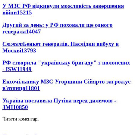
У МЗС РФ відкинули можливість завершення
війни
15215
Другий за день: у РФ поховали ще одного
генерала
14047
Сюжет
Бенкет генералів. Наслідки вибуху в
Москві
13793
РФ створила "українську бригаду" з полонених
- ISW
11949
Ексочільнику МЗС Угорщини Сійярто загрожує
в'язниця
11801
Україна поставила Путіна перед дилемою -
ЗМІ
10850
Читати коментарі