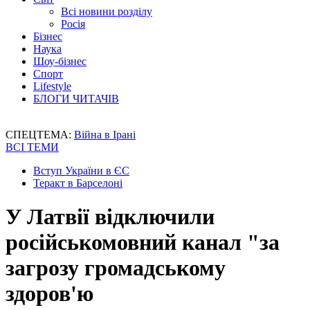
Всі новини розділу
Росія
Бізнес
Наука
Шоу-бізнес
Спорт
Lifestyle
БЛОГИ ЧИТАЧІВ
СПЕЦТЕМА:
Війна в Ірані
ВСІ ТЕМИ
Вступ України в ЄС
Теракт в Барселоні
У Латвії відключили
російськомовний канал "за
загрозу громадському
здоров'ю