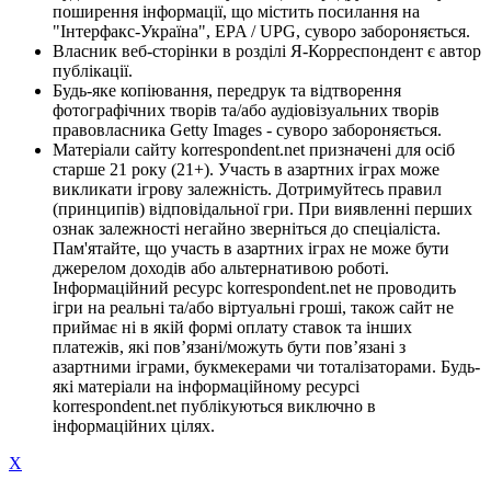
поширення інформації, що містить посилання на
"Інтерфакс-Україна", EPA / UPG, суворо забороняється.
Власник веб-сторінки в розділі Я-Корреспондент є автор
публікації.
Будь-яке копіювання, передрук та відтворення
фотографічних творів та/або аудіовізуальних творів
правовласника Getty Images - суворо забороняється.
Матеріали сайту korrespondent.net призначені для осіб
старше 21 року (21+). Участь в азартних іграх може
викликати ігрову залежність. Дотримуйтесь правил
(принципів) відповідальної гри. При виявленні перших
ознак залежності негайно зверніться до спеціаліста.
Пам'ятайте, що участь в азартних іграх не може бути
джерелом доходів або альтернативою роботі.
Інформаційний ресурс korrespondent.net не проводить
ігри на реальні та/або віртуальні гроші, також сайт не
приймає ні в якій формі оплату ставок та інших
платежів, які пов’язані/можуть бути пов’язані з
азартними іграми, букмекерами чи тоталізаторами. Будь-
які матеріали на інформаційному ресурсі
korrespondent.net публікуються виключно в
інформаційних цілях.
X