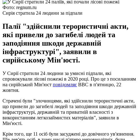
Фото: regnum.ru
Сирія стратила 24 людини за підпали
Палії "здійснили терористичні акти,
які привели до загибелі людей та
заподіяння шкоди державній
інфраструктурі", заявили в
сирійському Мін'юсті.
У Сирії стратили 24 людини за умисні підпали, які
спровокували лісові пожежі в 2020 році. Про це з посиланням
на сирійський Мін'юст
повідомляє
BBC в п'ятницю, 22
жовтня.
Страчені були "злочинцями, які здійснили терористичні акти,
що привели до загибелі людей та заподіяння шкоди державній
інфраструктурі, державній та приватній власності з
використанням легкозаймистих матеріалів", заявили в
Мін'юсті.
Крім того, ще 11 осіб були засуджені до довічного ув'язнення.
Ще дев'ять осіб, в тому числі п'ятеро неповнолітніх, були