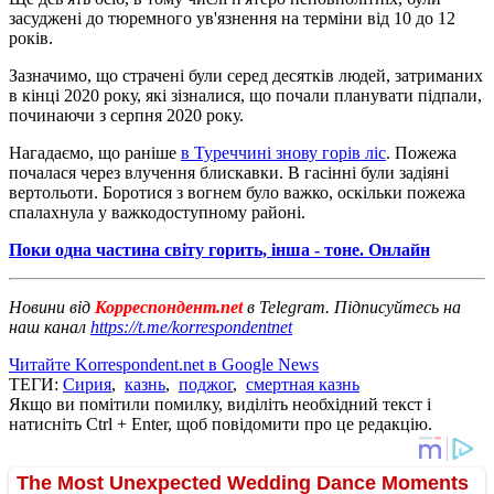
засуджені до тюремного ув'язнення на терміни від 10 до 12
років.
Зазначимо, що страчені були серед десятків людей, затриманих
в кінці 2020 року, які зізналися, що почали планувати підпали,
починаючи з серпня 2020 року.
Нагадаємо, що раніше
в Туреччині знову горів ліс
. Пожежа
почалася через влучення блискавки. В гасінні були задіяні
вертольоти. Боротися з вогнем було важко, оскільки пожежа
спалахнула у важкодоступному районі.
Поки одна частина світу горить, інша - тоне. Онлайн
Новини від
Корреспондент.net
в Telegram. Підписуйтесь на
наш канал
https://t.me/korrespondentnet
Читайте Korrespondent.net в Google News
ТЕГИ:
Сирия
,
казнь
,
поджог
,
смертная казнь
Якщо ви помітили помилку, виділіть необхідний текст і
натисніть Ctrl + Enter, щоб повідомити про це редакцію.