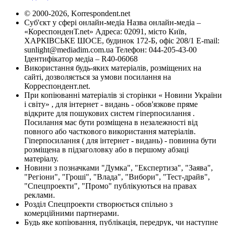
© 2000-2026, Korrespondent.net
Суб'єкт у сфері онлайн-медіа Назва онлайн-медіа –
«КореспонденТ.net» Адреса: 02091, місто Київ,
ХАРКІВСЬКЕ ШОСЕ, будинок 172-Б, офіс 208/1 E-mail:
sunlight@mediadim.com.ua
Телефон: 044-205-43-00
Ідентифікатор медіа – R40-06068
Використання будь-яких матеріалів, розміщених на
сайті, дозволяється за умови посилання на
Корреспондент.net.
При копіюванні матеріалів зі сторінки « Новини України
і світу» , для інтернет - видань - обов'язкове пряме
відкрите для пошукових систем гіперпосилання .
Посилання має бути розміщена в незалежності від
повного або часткового використання матеріалів.
Гіперпосилання ( для інтернет - видань) - повинна бути
розміщена в підзаголовку або в першому абзаці
матеріалу.
Новини з позначками "Думка", "Експертиза", "Заява",
"Регіони", "Гроші", "Влада", "Вибори", "Тест-драйв",
"Спецпроекти", "Промо" публікуються на правах
реклами.
Розділ Спецпроекти створюється спільно з
комерційними партнерами.
Будь яке копіювання, публікація, передрук, чи наступне