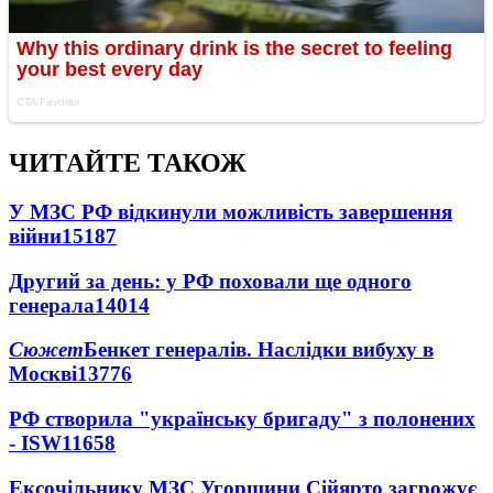
ЧИТАЙТЕ ТАКОЖ
У МЗС РФ відкинули можливість завершення
війни
15187
Другий за день: у РФ поховали ще одного
генерала
14014
Сюжет
Бенкет генералів. Наслідки вибуху в
Москві
13776
РФ створила "українську бригаду" з полонених
- ISW
11658
Ексочільнику МЗС Угорщини Сійярто загрожує