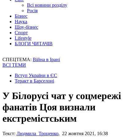
Всі новини розділу
Росія
Бізнес
Наука
Шоу-бізнес
Спорт
Lifestyle
БЛОГИ ЧИТАЧІВ
СПЕЦТЕМА:
Війна в Ірані
ВСІ ТЕМИ
Вступ України в ЄС
Теракт в Барселоні
У Білорусі чат у соцмережі
фанатів Цоя визнали
екстремістським
Текст:
Людмила Троценко
, 22 жовтня 2021, 16:38