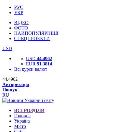
РУС
УКР
ВІДЕО
ФОТО
НАЙПОПУЛЯРНІШІ
СПЕЦПРОЕКТИ
USD
USD
44.4962
EUR
51.3814
Всі курси валют
44.4962
Авторизація
Пошук
RU
ВСІ РОЗДІЛИ
Головна
Україна
Місто
Світ