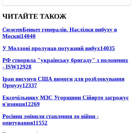
ЧИТАЙТЕ ТАКОЖ
Сюжет
Бенкет генералів. Наслідки вибуху в
Москві
14040
У Молдові пролунав потужний вибух
14035
РФ створила "українську бригаду" з полонених
- ISW
12928
Іран висунув США вимоги для розблокування
Ормузу
12337
Ексочільнику МЗС Угорщини Сійярто загрожує
в'язниця
12269
Росіяни змінили ставлення до війни -
опитування
11552