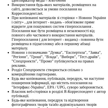
Ідентифікатор медіа – R40-06068
Використання будь-яких матеріалів, розміщених на
сайті, дозволяється за умови посилання на
Корреспондент.net.
При копіюванні матеріалів зі сторінки « Новини України
і світу» , для інтернет - видань - обов'язкове пряме
відкрите для пошукових систем гіперпосилання .
Посилання має бути розміщена в незалежності від
повного або часткового використання матеріалів.
Гіперпосилання ( для інтернет - видань) - повинна бути
розміщена в підзаголовку або в першому абзаці
матеріалу.
Новини з позначками "Думка", "Експертиза", "Заява",
"Регіони", "Гроші", "Влада", "Вибори", "Тест-драйв",
"Спецпроекти", "Промо" публікуються на правах
реклами.
Розділ Спецпроекти створюється спільно з
комерційними партнерами.
Будь яке копіювання, публікація, передрук, чи наступне
поширення інформації, що містить посилання на
"Інтерфакс-Україна", EPA / UPG, суворо забороняється.
Власник веб-сторінки в розділі Я-Корреспондент є автор
публікації.
Будь-яке копіювання, передрук та відтворення
фотографічних творів та/або аудіовізуальних творів