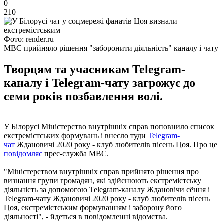
0
210
Фото: render.ru
МВС прийняло рішення "заборонити діяльність" каналу і чату
Творцям та учасникам Telegram-
каналу і Telegram-чату загрожує до
семи років позбавлення волі.
У Білорусі Міністерство внутрішніх справ поповнило список
екстремістських формувань і внесло туди
Telegram-
чат
Ждановичі 2020 року - клуб любителів пісень Цоя. Про це
повідомляє
прес-служба МВС.
"Міністерством внутрішніх справ прийнято рішення про
визнання групи громадян, які здійснюють екстремістську
діяльність за допомогою Telegram-каналу Ждановічи сёння і
Telegram-чату Ждановичі 2020 року - клуб любителів пісень
Цоя, екстремістським формуванням і заборону його
діяльності", - йдеться в повідомленні відомства.