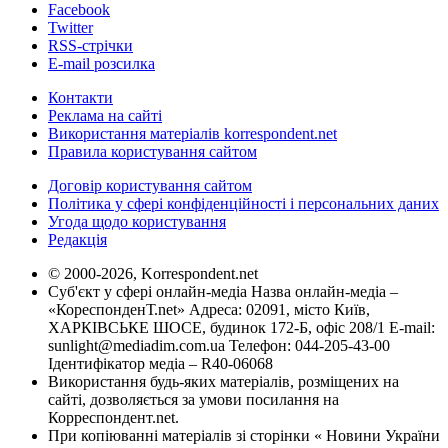
Facebook
Twitter
RSS-стрічки
E-mail розсилка
Контакти
Реклама на сайті
Використання матеріалів korrespondent.net
Правила користування сайтом
Договір користування сайтом
Політика у сфері конфіденційності і персональних даних
Угода щодо користування
Редакція
© 2000-2026, Korrespondent.net
Суб'єкт у сфері онлайн-медіа Назва онлайн-медіа –
«КореспонденТ.net» Адреса: 02091, місто Київ,
ХАРКІВСЬКЕ ШОСЕ, будинок 172-Б, офіс 208/1 E-mail:
sunlight@mediadim.com.ua
Телефон: 044-205-43-00
Ідентифікатор медіа – R40-06068
Використання будь-яких матеріалів, розміщених на
сайті, дозволяється за умови посилання на
Корреспондент.net.
При копіюванні матеріалів зі сторінки « Новини України