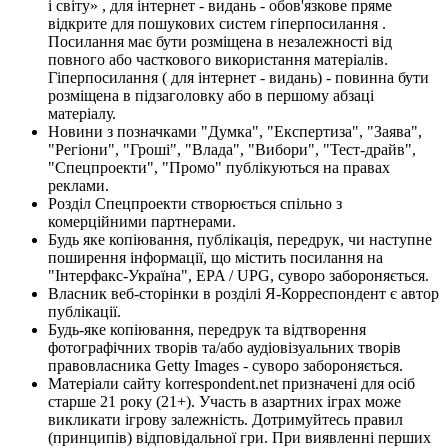
і світу» , для інтернет - видань - обов'язкове пряме
відкрите для пошукових систем гіперпосилання .
Посилання має бути розміщена в незалежності від
повного або часткового використання матеріалів.
Гіперпосилання ( для інтернет - видань) - повинна бути
розміщена в підзаголовку або в першому абзаці
матеріалу.
Новини з позначками "Думка", "Експертиза", "Заява",
"Регіони", "Гроші", "Влада", "Вибори", "Тест-драйв",
"Спецпроекти", "Промо" публікуються на правах
реклами.
Розділ Спецпроекти створюється спільно з
комерційними партнерами.
Будь яке копіювання, публікація, передрук, чи наступне
поширення інформації, що містить посилання на
"Інтерфакс-Україна", EPA / UPG, суворо забороняється.
Власник веб-сторінки в розділі Я-Корреспондент є автор
публікації.
Будь-яке копіювання, передрук та відтворення
фотографічних творів та/або аудіовізуальних творів
правовласника Getty Images - суворо забороняється.
Матеріали сайту korrespondent.net призначені для осіб
старше 21 року (21+). Участь в азартних іграх може
викликати ігрову залежність. Дотримуйтесь правил
(принципів) відповідальної гри. При виявленні перших