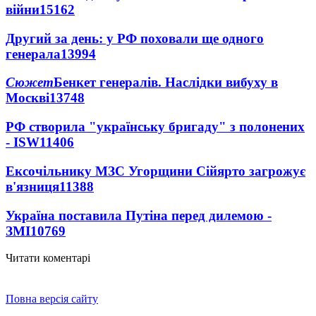
війни
15162
Другий за день: у РФ поховали ще одного
генерала
13994
Сюжет
Бенкет генералів. Наслідки вибуху в
Москві
13748
РФ створила "українську бригаду" з полонених
- ISW
11406
Ексочільнику МЗС Угорщини Сійярто загрожує
в'язниця
11388
Україна поставила Путіна перед дилемою -
ЗМІ
10769
Читати коментарі
Повна версія сайту