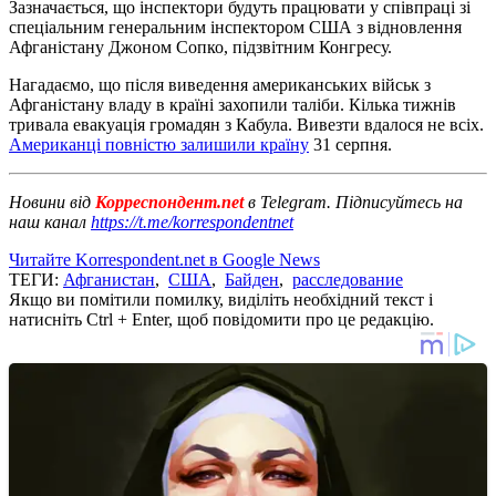
Зазначається, що інспектори будуть працювати у співпраці зі
спеціальним генеральним інспектором США з відновлення
Афганістану Джоном Сопко, підзвітним Конгресу.
Нагадаємо, що після виведення американських військ з
Афганістану владу в країні захопили таліби. Кілька тижнів
тривала евакуація громадян з Кабула. Вивезти вдалося не всіх.
Американці повністю залишили країну
31 серпня.
Новини від
Корреспондент.net
в Telegram. Підписуйтесь на
наш канал
https://t.me/korrespondentnet
Читайте Korrespondent.net в Google News
ТЕГИ:
Афганистан
,
США
,
Байден
,
расследование
Якщо ви помітили помилку, виділіть необхідний текст і
натисніть Ctrl + Enter, щоб повідомити про це редакцію.