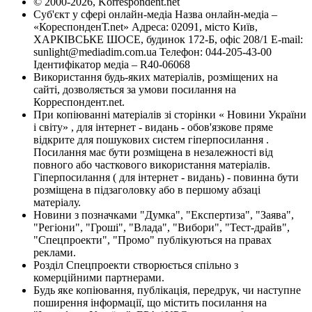
© 2000-2026, Korrespondent.net
Суб'єкт у сфері онлайн-медіа Назва онлайн-медіа –
«КореспонденТ.net» Адреса: 02091, місто Київ,
ХАРКІВСЬКЕ ШОСЕ, будинок 172-Б, офіс 208/1 E-mail:
sunlight@mediadim.com.ua
Телефон: 044-205-43-00
Ідентифікатор медіа – R40-06068
Використання будь-яких матеріалів, розміщених на
сайті, дозволяється за умови посилання на
Корреспондент.net.
При копіюванні матеріалів зі сторінки « Новини України
і світу» , для інтернет - видань - обов'язкове пряме
відкрите для пошукових систем гіперпосилання .
Посилання має бути розміщена в незалежності від
повного або часткового використання матеріалів.
Гіперпосилання ( для інтернет - видань) - повинна бути
розміщена в підзаголовку або в першому абзаці
матеріалу.
Новини з позначками "Думка", "Експертиза", "Заява",
"Регіони", "Гроші", "Влада", "Вибори", "Тест-драйв",
"Спецпроекти", "Промо" публікуються на правах
реклами.
Розділ Спецпроекти створюється спільно з
комерційними партнерами.
Будь яке копіювання, публікація, передрук, чи наступне
поширення інформації, що містить посилання на