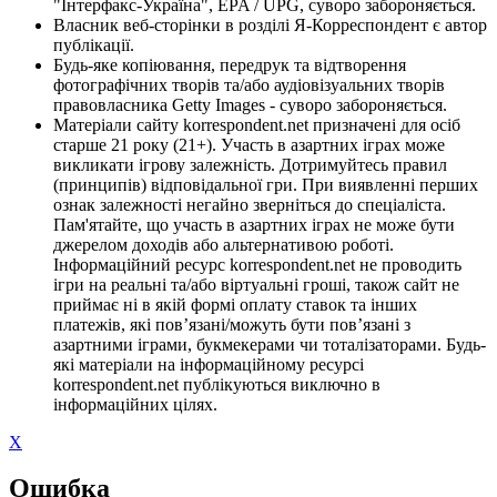
"Інтерфакс-Україна", EPA / UPG, суворо забороняється.
Власник веб-сторінки в розділі Я-Корреспондент є автор
публікації.
Будь-яке копіювання, передрук та відтворення
фотографічних творів та/або аудіовізуальних творів
правовласника Getty Images - суворо забороняється.
Матеріали сайту korrespondent.net призначені для осіб
старше 21 року (21+). Участь в азартних іграх може
викликати ігрову залежність. Дотримуйтесь правил
(принципів) відповідальної гри. При виявленні перших
ознак залежності негайно зверніться до спеціаліста.
Пам'ятайте, що участь в азартних іграх не може бути
джерелом доходів або альтернативою роботі.
Інформаційний ресурс korrespondent.net не проводить
ігри на реальні та/або віртуальні гроші, також сайт не
приймає ні в якій формі оплату ставок та інших
платежів, які пов’язані/можуть бути пов’язані з
азартними іграми, букмекерами чи тоталізаторами. Будь-
які матеріали на інформаційному ресурсі
korrespondent.net публікуються виключно в
інформаційних цілях.
X
Ошибка