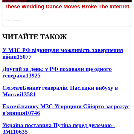
ЧИТАЙТЕ ТАКОЖ
У МЗС РФ відкинули можливість завершення
війни
15077
Другий за день: у РФ поховали ще одного
генерала
13925
Сюжет
Бенкет генералів. Наслідки вибуху в
Москві
13581
Ексочільнику МЗС Угорщини Сійярто загрожує
в'язниця
10746
Україна поставила Путіна перед дилемою -
ЗМІ
10635