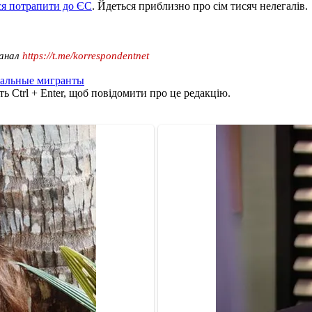
я потрапити до ЄС
. Йдеться приблизно про сім тисяч нелегалів.
канал
https://t.me/korrespondentnet
гальные мигранты
ь Ctrl + Enter, щоб повідомити про це редакцію.