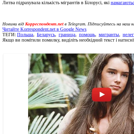
Литва підрахувала кількість мігрантів в Білорусі, які
намагаютьс
Новини від
Корреспондент.net
в Telegram. Підписуйтесь на наш 
Читайте Korrespondent.net в Google News
ТЕГИ:
Польша
,
Беларусь
,
граница
,
помощь
,
мигранты
,
неле
Якщо ви помітили помилку, виділіть необхідний текст і натисніт