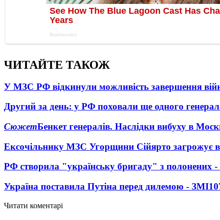
ЧИТАЙТЕ ТАКОЖ
У МЗС РФ відкинули можливість завершення вій
Другий за день: у РФ поховали ще одного генерал
Сюжет
Бенкет генералів. Наслідки вибуху в Моск
Ексочільнику МЗС Угорщини Сійярто загрожує в
РФ створила "українську бригаду" з полонених -
Україна поставила Путіна перед дилемою - ЗМІ
10
Читати коментарі