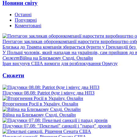
Новини світу
Останні
Популярні
Коментовані
Пентагон закликав оборонкомпанії наростити виробництво озб
Близька до Трампа компанія збирається бурити у Гренландії без
У Польщі чоловік, який нападав на українців, сам прийшов до в
Сюжет
Війна на Близькому Сході. Онлайн
Іран висунув США вимоги для розблокування Ормузу
Сюжети
Підсумки 08.08: Patriot буде і мінус два НПЗ
Вторгнення Росії в Україну. Онлайн
Війна на Близькому Сході. Онлайн
Підсумки 07.08: "Пекельні" санкції і "парад" дронів
Пекельні санкції. Рішення Сената США