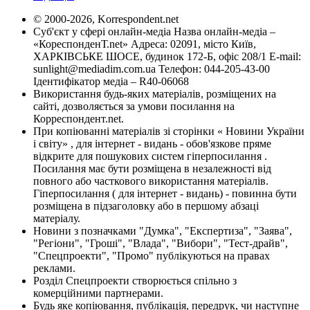
© 2000-2026, Korrespondent.net
Суб'єкт у сфері онлайн-медіа Назва онлайн-медіа –
«КореспонденТ.net» Адреса: 02091, місто Київ,
ХАРКІВСЬКЕ ШОСЕ, будинок 172-Б, офіс 208/1 E-mail:
sunlight@mediadim.com.ua
Телефон: 044-205-43-00
Ідентифікатор медіа – R40-06068
Використання будь-яких матеріалів, розміщених на
сайті, дозволяється за умови посилання на
Корреспондент.net.
При копіюванні матеріалів зі сторінки « Новини України
і світу» , для інтернет - видань - обов'язкове пряме
відкрите для пошукових систем гіперпосилання .
Посилання має бути розміщена в незалежності від
повного або часткового використання матеріалів.
Гіперпосилання ( для інтернет - видань) - повинна бути
розміщена в підзаголовку або в першому абзаці
матеріалу.
Новини з позначками "Думка", "Експертиза", "Заява",
"Регіони", "Гроші", "Влада", "Вибори", "Тест-драйв",
"Спецпроекти", "Промо" публікуються на правах
реклами.
Розділ Спецпроекти створюється спільно з
комерційними партнерами.
Будь яке копіювання, публікація, передрук, чи наступне