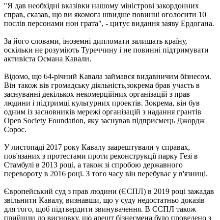
"Я дав необхідні вказівки нашому міністрові закордонних
справ, сказав, що ви якомога швидше повинні оголосити 10
послів персонами нон грата", - цитує видання заяву Ердогана.
За його словами, іноземні дипломати залишать країну,
оскільки не розуміють Туреччину і не повинні підтримувати
активіста Османа Кавали.
Відомо, що 64-річний Кавала займався видавничим бізнесом.
Він також вів громадську діяльність,зокрема брав участь в
заснуванні декількох некомерційних організацій з прав
людини і підтримці культурних проектів. Зокрема, він був
одним із засновників мережі організацій з надання грантів
Open Society Foundation, яку заснував підприємець Джордж
Сорос.
У листопаді 2017 року Кавалу заарештували у справах,
пов'язаних з протестами проти реконструкції парку Гезі в
Стамбулі в 2013 році, а також зі спробою державного
перевороту в 2016 році. З того часу він перебуває у в'язниці.
Європейський суд з прав людини (ЄСПЛ) в 2019 році зажадав
звільнити Кавалу, визнавши, що у суду недостатньо доказів
для того, щоб підтвердити звинувачення. В ЄСПЛ також
прийшли до висновку, що арешт бізнесмена було проведено з