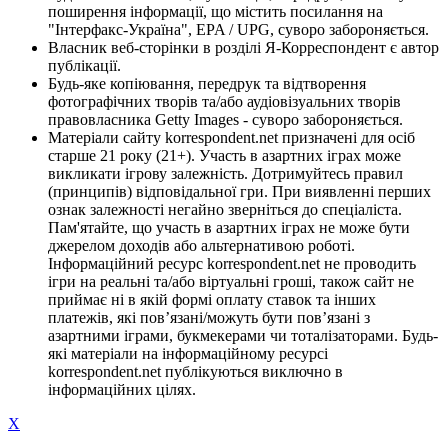
поширення інформації, що містить посилання на
"Інтерфакс-Україна", EPA / UPG, суворо забороняється.
Власник веб-сторінки в розділі Я-Корреспондент є автор
публікації.
Будь-яке копіювання, передрук та відтворення
фотографічних творів та/або аудіовізуальних творів
правовласника Getty Images - суворо забороняється.
Матеріали сайту korrespondent.net призначені для осіб
старше 21 року (21+). Участь в азартних іграх може
викликати ігрову залежність. Дотримуйтесь правил
(принципів) відповідальної гри. При виявленні перших
ознак залежності негайно зверніться до спеціаліста.
Пам'ятайте, що участь в азартних іграх не може бути
джерелом доходів або альтернативою роботі.
Інформаційний ресурс korrespondent.net не проводить
ігри на реальні та/або віртуальні гроші, також сайт не
приймає ні в якій формі оплату ставок та інших
платежів, які пов’язані/можуть бути пов’язані з
азартними іграми, букмекерами чи тоталізаторами. Будь-
які матеріали на інформаційному ресурсі
korrespondent.net публікуються виключно в
інформаційних цілях.
X