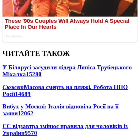
ЧИТАЙТЕ ТАКОЖ
У Білорусі засудили лідера Ляпіса Трубецького
Міхалка
15280
Сюжет
Масова смерть на пляжі. Робота ППО
Росії
14689
Вибух у Москві: Італія відповіла Росії на її
заяви
12062
ЄС відзавтра змінює правила для чоловіків із
України
9570