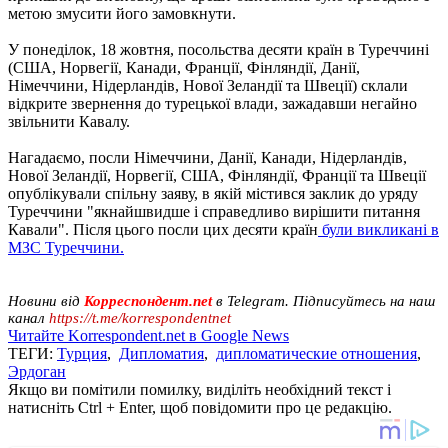
метою змусити його замовкнути.
У понеділок, 18 жовтня, посольства десяти країн в Туреччині
(США, Норвегії, Канади, Франції, Фінляндії, Данії,
Німеччини, Нідерландів, Нової Зеландії та Швеції) склали
відкрите звернення до турецької влади, зажадавши негайно
звільнити Кавалу.
Нагадаємо, посли Німеччини, Данії, Канади, Нідерландів,
Нової Зеландії, Норвегії, США, Фінляндії, Франції та Швеції
опублікували спільну заяву, в якій містився заклик до уряду
Туреччини "якнайшвидше і справедливо вирішити питання
Кавали". Після цього посли цих десяти країн
були викликані в
МЗС Туреччини.
Новини від
Корреспондент.net
в Telegram. Підписуйтесь на наш
канал
https://t.me/korrespondentnet
Читайте Korrespondent.net в Google News
ТЕГИ:
Турция
,
Дипломатия
,
дипломатические отношения
,
Эрдоган
Якщо ви помітили помилку, виділіть необхідний текст і
натисніть Ctrl + Enter, щоб повідомити про це редакцію.