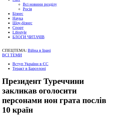
Всі новини розділу
Росія
Бізнес
Наука
Шоу-бізнес
Спорт
Lifestyle
БЛОГИ ЧИТАЧІВ
СПЕЦТЕМА:
Війна в Ірані
ВСІ ТЕМИ
Вступ України в ЄС
Теракт в Барселоні
Президент Туреччини
закликав оголосити
персонами нон грата послів
10 країн