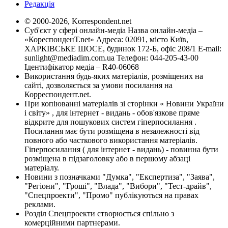
Редакція
© 2000-2026, Korrespondent.net
Суб'єкт у сфері онлайн-медіа Назва онлайн-медіа –
«КореспонденТ.net» Адреса: 02091, місто Київ,
ХАРКІВСЬКЕ ШОСЕ, будинок 172-Б, офіс 208/1 E-mail:
sunlight@mediadim.com.ua
Телефон: 044-205-43-00
Ідентифікатор медіа – R40-06068
Використання будь-яких матеріалів, розміщених на
сайті, дозволяється за умови посилання на
Корреспондент.net.
При копіюванні матеріалів зі сторінки « Новини України
і світу» , для інтернет - видань - обов'язкове пряме
відкрите для пошукових систем гіперпосилання .
Посилання має бути розміщена в незалежності від
повного або часткового використання матеріалів.
Гіперпосилання ( для інтернет - видань) - повинна бути
розміщена в підзаголовку або в першому абзаці
матеріалу.
Новини з позначками "Думка", "Експертиза", "Заява",
"Регіони", "Гроші", "Влада", "Вибори", "Тест-драйв",
"Спецпроекти", "Промо" публікуються на правах
реклами.
Розділ Спецпроекти створюється спільно з
комерційними партнерами.