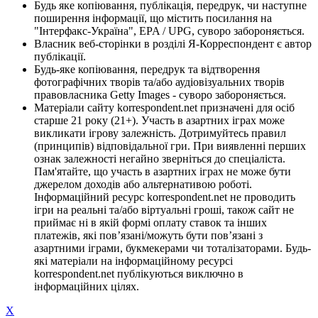
Будь яке копіювання, публікація, передрук, чи наступне
поширення інформації, що містить посилання на
"Інтерфакс-Україна", EPA / UPG, суворо забороняється.
Власник веб-сторінки в розділі Я-Корреспондент є автор
публікації.
Будь-яке копіювання, передрук та відтворення
фотографічних творів та/або аудіовізуальних творів
правовласника Getty Images - суворо забороняється.
Матеріали сайту korrespondent.net призначені для осіб
старше 21 року (21+). Участь в азартних іграх може
викликати ігрову залежність. Дотримуйтесь правил
(принципів) відповідальної гри. При виявленні перших
ознак залежності негайно зверніться до спеціаліста.
Пам'ятайте, що участь в азартних іграх не може бути
джерелом доходів або альтернативою роботі.
Інформаційний ресурс korrespondent.net не проводить
ігри на реальні та/або віртуальні гроші, також сайт не
приймає ні в якій формі оплату ставок та інших
платежів, які пов’язані/можуть бути пов’язані з
азартними іграми, букмекерами чи тоталізаторами. Будь-
які матеріали на інформаційному ресурсі
korrespondent.net публікуються виключно в
інформаційних цілях.
X