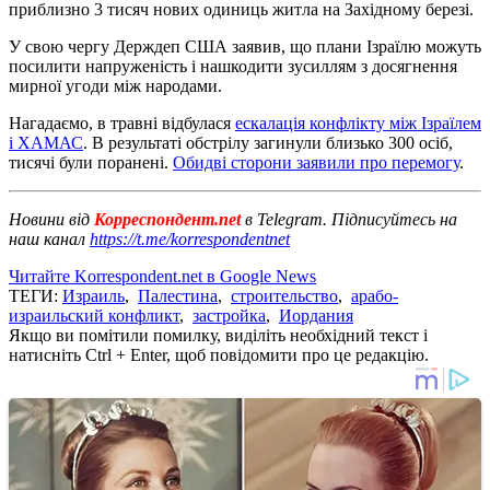
приблизно 3 тисяч нових одиниць житла на Західному березі.
У свою чергу Держдеп США заявив, що плани Ізраїлю можуть
посилити напруженість і нашкодити зусиллям з досягнення
мирної угоди між народами.
Нагадаємо, в травні відбулася
ескалація конфлікту між Ізраїлем
і ХАМАС
. В результаті обстрілу загинули близько 300 осіб,
тисячі були поранені.
Обидві сторони заявили про перемогу
.
Новини від
Корреспондент.net
в Telegram. Підписуйтесь на
наш канал
https://t.me/korrespondentnet
Читайте Korrespondent.net в Google News
ТЕГИ:
Израиль
,
Палестина
,
строительство
,
арабо-
израильский конфликт
,
застройка
,
Иордания
Якщо ви помітили помилку, виділіть необхідний текст і
натисніть Ctrl + Enter, щоб повідомити про це редакцію.