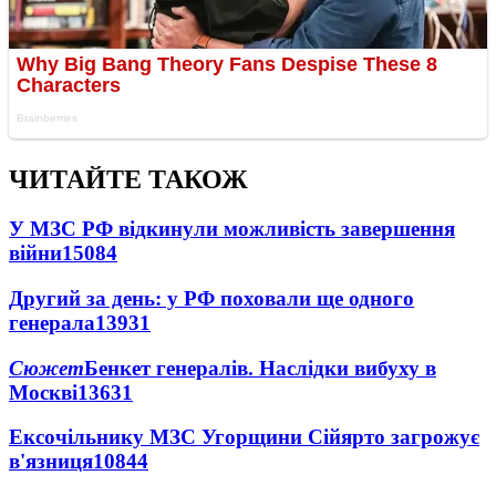
ЧИТАЙТЕ ТАКОЖ
У МЗС РФ відкинули можливість завершення
війни
15084
Другий за день: у РФ поховали ще одного
генерала
13931
Сюжет
Бенкет генералів. Наслідки вибуху в
Москві
13631
Ексочільнику МЗС Угорщини Сійярто загрожує
в'язниця
10844