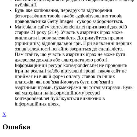
публікації.
Будь-яке копіювання, передрук та відтворення
фотографічних творів та/або аудіовізуальних творів
правовласника Getty Images - суворо забороняється.
Матеріали сайту korrespondent.net призначені для осіб
старше 21 року (21+). Участь в азартних іграх може
викликати ігрову залежність. Дотримуйтесь правил
(принципів) відповідальної гри. При виявленні перших
ознак залежності негайно зверніться до спеціаліста.
Пам'ятайте, що участь в азартних іграх не може бути
джерелом доходів або альтернативою роботі.
Інформаційний ресурс korrespondent.net не проводить
ігри на реальні та/або віртуальні гроші, також сайт не
приймає ні в якій формі оплату ставок та інших
платежів, які пов’язані/можуть бути пов’язані з
азартними іграми, букмекерами чи тоталізаторами. Будь-
які матеріали на інформаційному ресурсі
korrespondent.net публікуються виключно в
інформаційних цілях.
X
Ошибка