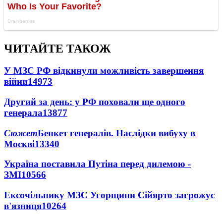
ЧИТАЙТЕ ТАКОЖ
У МЗС РФ відкинули можливість завершення
війни
14973
Другий за день: у РФ поховали ще одного
генерала
13877
Сюжет
Бенкет генералів. Наслідки вибуху в
Москві
13340
Україна поставила Путіна перед дилемою -
ЗМІ
10566
Ексочільнику МЗС Угорщини Сійярто загрожує
в'язниця
10264