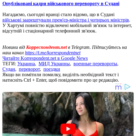
Опубліковані кадри військового перевороту в Судані
Нагадаємо, сьогодні вранці стало відомо, що в Судані
військові заарештували прем'єр-міністра і чотирьох міністрів
.
У Хартумі повністю відключені мобільний зв'язок та інтернет,
відсутній і стаціонарний телефонний зв'язок.
Новини від
Корреспондент.net
в Telegram. Підписуйтесь на
наш канал
https://t.me/korrespondentnet
Читайте Korrespondent.net в Google News
ТЕГИ:
Украина
,
МИД Украины
,
военные перевороты
,
Судан
,
переворот
,
поездки
Якщо ви помітили помилку, виділіть необхідний текст і
натисніть Ctrl + Enter, щоб повідомити про це редакцію.