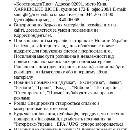
«КореспонденТ.net» Адреса: 02091, місто Київ,
ХАРКІВСЬКЕ ШОСЕ, будинок 172-Б, офіс 208/1 E-mail:
sunlight@mediadim.com.ua
Телефон: 044-205-43-00
Ідентифікатор медіа – R40-06068
Використання будь-яких матеріалів, розміщених на
сайті, дозволяється за умови посилання на
Корреспондент.net.
При копіюванні матеріалів зі сторінки « Новини України
і світу» , для інтернет - видань - обов'язкове пряме
відкрите для пошукових систем гіперпосилання .
Посилання має бути розміщена в незалежності від
повного або часткового використання матеріалів.
Гіперпосилання ( для інтернет - видань) - повинна бути
розміщена в підзаголовку або в першому абзаці
матеріалу.
Новини з позначками "Думка", "Експертиза", "Заява",
"Регіони", "Гроші", "Влада", "Вибори", "Тест-драйв",
"Спецпроекти", "Промо" публікуються на правах
реклами.
Розділ Спецпроекти створюється спільно з
комерційними партнерами.
Будь яке копіювання, публікація, передрук, чи наступне
поширення інформації, що містить посилання на
"Інтерфакс-Україна", EPA / UPG, суворо забороняється.
Власник веб-сторінки в розділі Я-Корреспондент є автор