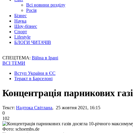
Всі новини розділу
Росія
Бізнес
Наука
Шоу-бізнес
Спорт
Lifestyle
БЛОГИ ЧИТАЧІВ
СПЕЦТЕМА:
Війна в Ірані
ВСІ ТЕМИ
Вступ України в ЄС
Теракт в Барселоні
Концентрація парникових газ
Текст:
Надтока Світлана
, 25 жовтня 2021, 16:15
0
102
Фото: schoembs.de