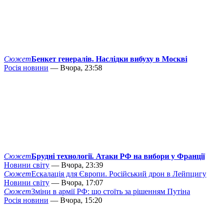
Сюжет
Бенкет генералів. Наслідки вибуху в Москві
Росія новини
— Вчора, 23:58
Сюжет
Брудні технології. Атаки РФ на вибори у Франції
Новини світу
— Вчора, 23:39
Сюжет
Ескалація для Європи. Російський дрон в Лейпцигу
Новини світу
— Вчора, 17:07
Сюжет
Зміни в армії РФ: що стоїть за рішенням Путіна
Росія новини
— Вчора, 15:20