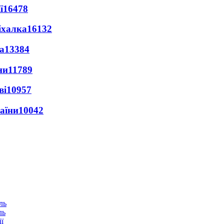
ї
16478
іхалка
16132
а
13384
ни
11789
ві
10957
раїни
10042
ль
ї