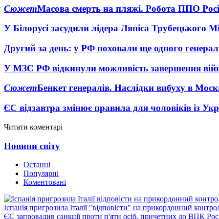
Сюжет
Масова смерть на пляжі. Робота ППО Росі
У Білорусі засудили лідера Ляпіса Трубецького М
Другий за день: у РФ поховали ще одного генерал
У МЗС РФ відкинули можливість завершення вій
Сюжет
Бенкет генералів. Наслідки вибуху в Моск
ЄС відзавтра змінює правила для чоловіків із Ук
Читати коментарі
Новини світу
Останні
Популярні
Коментовані
Іспанія пригрозила Італії "відповісти" на прикордонний контро
ЄС запровадив санкції проти п'яти осіб, причетних до ВПК Росі