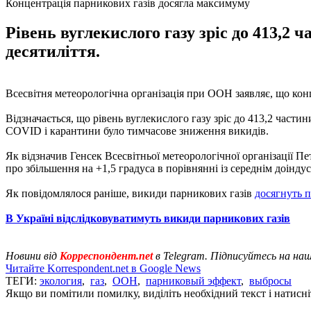
Концентрація парникових газів досягла максимуму
Рівень вуглекислого газу зріс до 413,2 
десятиліття.
Всесвітня метеорологічна організація при ООН заявляє, що кон
Відзначається, що рівень вуглекислого газу зріс до 413,2 части
COVID і карантини було тимчасове зниження викидів.
Як відзначив Генсек Всесвітньої метеорологічної організації П
про збільшення на +1,5 градуса в порівнянні із середнім доіндус
Як повідомлялося раніше, викиди парникових газів
досягнуть п
В Україні відслідковуватимуть викиди парникових газів
Новини від
Корреспондент.net
в Telegram. Підписуйтесь на на
Читайте Korrespondent.net в Google News
ТЕГИ:
экология
,
газ
,
ООН
,
парниковый эффект
,
выбросы
Якщо ви помітили помилку, виділіть необхідний текст і натисніт