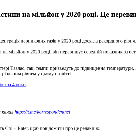
частини на мільйон у 2020 році. Це перев
центрація парникових газів у 2020 році досягла рекордного рівня
ни на мільйон у 2020 році, він перевищує середній показник за ос
еттері Таалас, такі темпи призведуть до підвищення температури
тріальним рівнем у цьому столітті.
іка за 4 роки
.
ш канал
https://t.me/korrespondentnet
ь Ctrl + Enter, щоб повідомити про це редакцію.