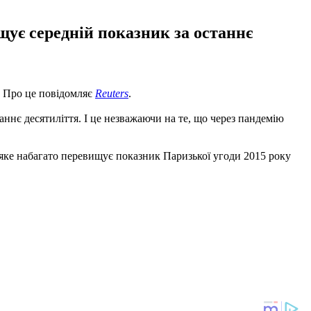
ищує середній показник за останнє
. Про це повідомляє
Reuters
.
таннє десятиліття. І це незважаючи на те, що через пандемію
, яке набагато перевищує показник Паризької угоди 2015 року