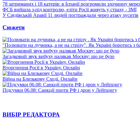
78 затриманих і 18 катерів: в Іспанії розгромили злочинну мер
ФСБ вийшла з-під контролю, еліти Росії живуть у страху - ЗМІ
У Саудівській Аравії 11 людей постраждали через атаку хуситів
Сюжети
"Полювати на лучника, а не на стрілу". Як Україні боротись з 
Загадковий звук вибуху налякав Москву: що це було
Вторгнення Росії в Україну. Онлайн
Війна на Близькому Сході. Онлайн
Підсумки 06.08: Санкції проти РФ і дрон у Лейпцигу
ВИБІР РЕДАКТОРА