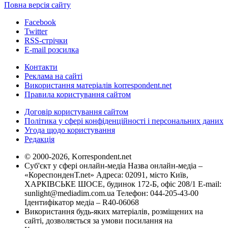
Повна версія сайту
Facebook
Twitter
RSS-стрічки
E-mail розсилка
Контакти
Реклама на сайті
Використання матеріалів korrespondent.net
Правила користування сайтом
Договір користування сайтом
Політика у сфері конфіденційності і персональних даних
Угода щодо користування
Редакція
© 2000-2026, Korrespondent.net
Суб'єкт у сфері онлайн-медіа Назва онлайн-медіа –
«КореспонденТ.net» Адреса: 02091, місто Київ,
ХАРКІВСЬКЕ ШОСЕ, будинок 172-Б, офіс 208/1 E-mail:
sunlight@mediadim.com.ua
Телефон: 044-205-43-00
Ідентифікатор медіа – R40-06068
Використання будь-яких матеріалів, розміщених на
сайті, дозволяється за умови посилання на