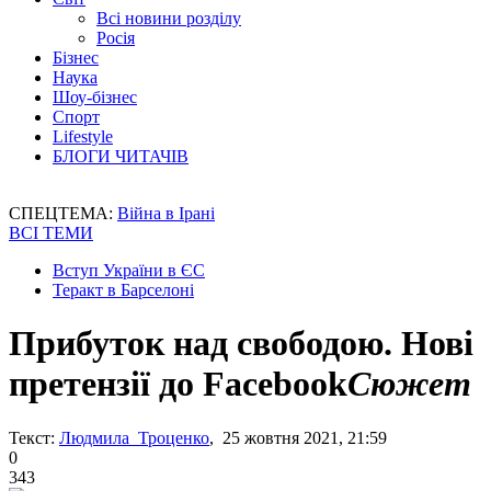
Всі новини розділу
Росія
Бізнес
Наука
Шоу-бізнес
Спорт
Lifestyle
БЛОГИ ЧИТАЧІВ
СПЕЦТЕМА:
Війна в Ірані
ВСІ ТЕМИ
Вступ України в ЄС
Теракт в Барселоні
Прибуток над свободою. Нові
претензії до Facebook
Сюжет
Текст:
Людмила Троценко
, 25 жовтня 2021, 21:59
0
343