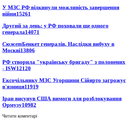
У МЗС РФ відкинули можливість завершення
війни
15261
Другий за день: у РФ поховали ще одного
генерала
14071
Сюжет
Бенкет генералів. Наслідки вибуху в
Москві
13806
РФ створила "українську бригаду" з полонених
- ISW
12120
Ексочільнику МЗС Угорщини Сійярто загрожує
в'язниця
11919
Іран висунув США вимоги для розблокування
Ормузу
10982
Читати коментарі