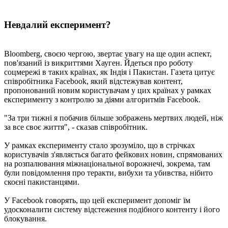
Невдалий експеримент?
Bloomberg, своєю чергою, звертає увагу на ще один аспект,
пов'язаний із викриттями Хауген. Йдеться про роботу
соцмережі в таких країнах, як Індія і Пакистан. Газета цитує
співробітника Facebook, який відстежував контент,
пропонований новим користувачам у цих країнах у рамках
експерименту з контролю за діями алгоритмів Facebook.
"За три тижні я побачив більше зображень мертвих людей, ніж
за все своє життя", - сказав співробітник.
У рамках експерименту стало зрозуміло, що в стрічках
користувачів з'являється багато фейкових новин, спрямованих
на розпалювання міжнаціональної ворожнечі, зокрема, там
були повідомлення про теракти, вибухи та убивства, нібито
скоєні пакистанцями.
У Facebook говорять, що цей експеримент допоміг їм
удосконалити систему відстеження подібного контенту і його
блокування.