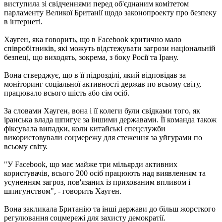
виступила зі свідченнями перед об'єднаним комітетом
парламенту Великої Британії щодо законопроекту про безпеку
в інтернеті.
Хауген, яка говорить, що в Facebook критично мало
співробітників, які можуть відстежувати загрози національній
безпеці, що виходять, зокрема, з боку Росії та Ірану.
Вона стверджує, що в її підрозділі, який відповідав за
моніторинг соціальної активності держав по всьому світу,
працювало всього шість або сім осіб.
За словами Хауген, вона і її колеги були свідками того, як
іранська влада шпигує за іншими державами. Її команда також
фіксувала випадки, коли китайські спецслужби
використовували соцмережу для стеження за уйгурами по
всьому світу.
"У Facebook, що має майже три мільярди активних
користувачів, всього 200 осіб працюють над виявленням та
усуненням загроз, пов'язаних із прихованим впливом і
шпигунством", - говорить Хауген.
Вона закликала Британію та інші держави до більш жорсткого
регулювання соцмережі для захисту демократії.