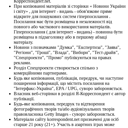
Корреспондент.net.
При копіюванні матеріалів зі сторінки « Новини України
і світу» , для інтернет - видань - обов'язкове пряме
відкрите для пошукових систем гіперпосилання .
Посилання має бути розміщена в незалежності від
повного або часткового використання матеріалів.
Гіперпосилання ( для інтернет - видань) - повинна бути
розміщена в підзаголовку або в першому абзаці
матеріалу.
Новини з позначками "Думка", "Експертиза", "Заява",
"Регіони", "Гроші", "Влада", "Вибори", "Тест-драйв",
"Спецпроекти", "Промо" публікуються на правах
реклами.
Розділ Спецпроекти створюється спільно з
комерційними партнерами.
Будь яке копіювання, публікація, передрук, чи наступне
поширення інформації, що містить посилання на
"Інтерфакс-Україна", EPA / UPG, суворо забороняється.
Власник веб-сторінки в розділі Я-Корреспондент є автор
публікації.
Будь-яке копіювання, передрук та відтворення
фотографічних творів та/або аудіовізуальних творів
правовласника Getty Images - суворо забороняється.
Матеріали сайту korrespondent.net призначені для осіб
старше 21 року (21+). Участь в азартних іграх може