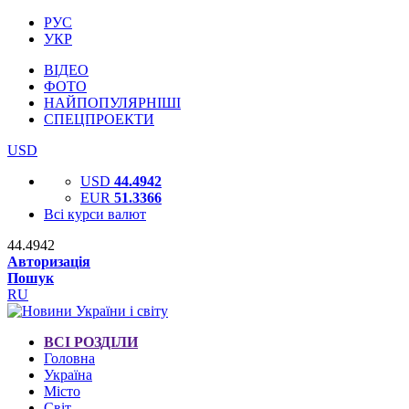
РУС
УКР
ВІДЕО
ФОТО
НАЙПОПУЛЯРНІШІ
СПЕЦПРОЕКТИ
USD
USD
44.4942
EUR
51.3366
Всі курси валют
44.4942
Авторизація
Пошук
RU
ВСІ РОЗДІЛИ
Головна
Україна
Місто
Світ