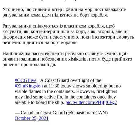
Уточнено, що сильний вітер і хвилі на морі досі заважають
рятувальним командам піднятися на борт корабля.
Рятувальники спілкуються із власником корабля, щоб
з'ясувати, які контейнери пішли за борт, а які згоріли, але ця
інформація може бути недоступною, поки інспектори зможуть
безпечно піднятися на борт корабля.
Найближчим часом експерти ретельно оглянуть судно, щоб
виявити залишки небезпечних хімікатів, потім буде прийнято
рішення про подальші дії.
#CCGLive
- A Coast Guard overflight of the
#ZimKingston
at 11:30 today shows smoldering but no
visible flames in the containers. However, firefighters
may find some active fire in the containers once they
are able to board the ship.
pic.twitter.com/PHjfjf6Fg7
— Canadian Coast Guard (@CoastGuardCAN)
October 25, 2021