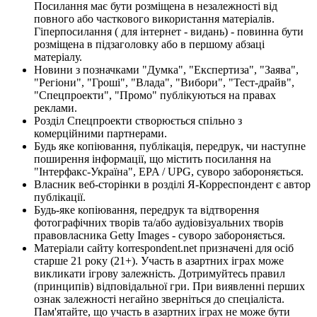
Посилання має бути розміщена в незалежності від
повного або часткового використання матеріалів.
Гіперпосилання ( для інтернет - видань) - повинна бути
розміщена в підзаголовку або в першому абзаці
матеріалу.
Новини з позначками "Думка", "Експертиза", "Заява",
"Регіони", "Гроші", "Влада", "Вибори", "Тест-драйв",
"Спецпроекти", "Промо" публікуються на правах
реклами.
Розділ Спецпроекти створюється спільно з
комерційними партнерами.
Будь яке копіювання, публікація, передрук, чи наступне
поширення інформації, що містить посилання на
"Інтерфакс-Україна", EPA / UPG, суворо забороняється.
Власник веб-сторінки в розділі Я-Корреспондент є автор
публікації.
Будь-яке копіювання, передрук та відтворення
фотографічних творів та/або аудіовізуальних творів
правовласника Getty Images - суворо забороняється.
Матеріали сайту korrespondent.net призначені для осіб
старше 21 року (21+). Участь в азартних іграх може
викликати ігрову залежність. Дотримуйтесь правил
(принципів) відповідальної гри. При виявленні перших
ознак залежності негайно зверніться до спеціаліста.
Пам'ятайте, що участь в азартних іграх не може бути