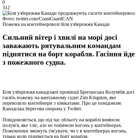
0
312
Фото: twitter.com/CoastGuardCAN
Пожежа на контейнеровозі біля узбережжя Канади
Сильний вітер і хвилі на морі досі
заважають рятувальним командам
піднятися на борт корабля. Гасіння йде
з пожежного судна.
Біля узбережжя канадської провінції Британська Колумбія досі
гасять пожежу на вантажному судні Zim Kingston, яке
перевозило контейнери з хімікатами. Про це повідомляє
Канадська берегова охорона у Twitter.
Повідомляється, що під час обльоту на кораблі виявили
полум'я, яке тліє, але не побачили вогонь у контейнерах.
Пожежники зможуть з'ясувати, чи є в контейнерах вогонь,
тільки коли піднімуться на борт корабля.