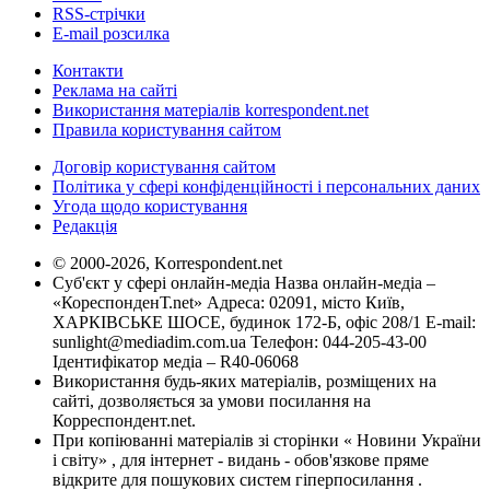
RSS-стрічки
E-mail розсилка
Контакти
Реклама на сайті
Використання матеріалів korrespondent.net
Правила користування сайтом
Договір користування сайтом
Політика у сфері конфіденційності і персональних даних
Угода щодо користування
Редакція
© 2000-2026, Korrespondent.net
Суб'єкт у сфері онлайн-медіа Назва онлайн-медіа –
«КореспонденТ.net» Адреса: 02091, місто Київ,
ХАРКІВСЬКЕ ШОСЕ, будинок 172-Б, офіс 208/1 E-mail:
sunlight@mediadim.com.ua
Телефон: 044-205-43-00
Ідентифікатор медіа – R40-06068
Використання будь-яких матеріалів, розміщених на
сайті, дозволяється за умови посилання на
Корреспондент.net.
При копіюванні матеріалів зі сторінки « Новини України
і світу» , для інтернет - видань - обов'язкове пряме
відкрите для пошукових систем гіперпосилання .