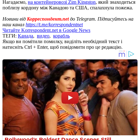
Нагадаємо,
на контейнеровозі Zim Kingston
, який знаходиться
поблизу кордону між Канадою та США, спалахнула пожежа.
Новини від
Корреспондент.net
до Telegram. Підписуйтесь на
наш канал
https://t.me/korrespondentnet
Читайте Korrespondent.net в Google News
ТЕГИ:
Канада
,
видео
,
корабль
Якщо ви помітили помилку, виділіть необхідний текст і
натисніть Ctrl + Enter, щоб повідомити про це редакцію.