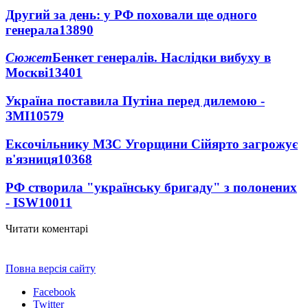
Другий за день: у РФ поховали ще одного
генерала
13890
Сюжет
Бенкет генералів. Наслідки вибуху в
Москві
13401
Україна поставила Путіна перед дилемою -
ЗМІ
10579
Ексочільнику МЗС Угорщини Сійярто загрожує
в'язниця
10368
РФ створила "українську бригаду" з полонених
- ISW
10011
Читати коментарі
Повна версія сайту
Facebook
Twitter