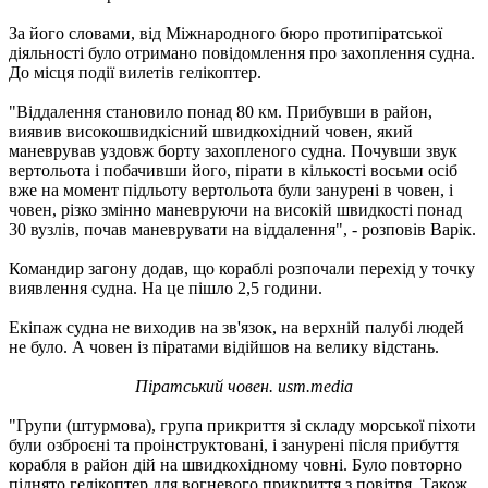
За його словами, від Міжнародного бюро протипіратської
діяльності було отримано повідомлення про захоплення судна.
До місця події вилетів гелікоптер.
"Віддалення становило понад 80 км. Прибувши в район,
виявив високошвидкісний швидкохідний човен, який
маневрував уздовж борту захопленого судна. Почувши звук
вертольота і побачивши його, пірати в кількості восьми осіб
вже на момент підльоту вертольота були занурені в човен, і
човен, різко змінно маневруючи на високій швидкості понад
30 вузлів, почав маневрувати на віддалення", - розповів Варік.
Командир загону додав, що кораблі розпочали перехід у точку
виявлення судна. На це пішло 2,5 години.
Екіпаж судна не виходив на зв'язок, на верхній палубі людей
не було. А човен із піратами відійшов на велику відстань.
Піратський човен. usm.media
"Групи (штурмова), група прикриття зі складу морської піхоти
були озброєні та проінструктовані, і занурені після прибуття
корабля в район дій на швидкохідному човні. Було повторно
піднято гелікоптер для вогневого прикриття з повітря. Також