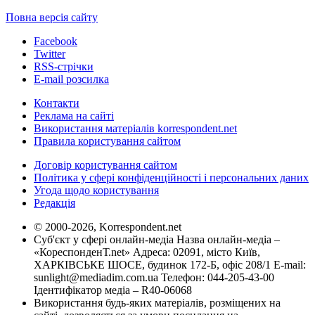
Повна версія сайту
Facebook
Twitter
RSS-стрічки
E-mail розсилка
Контакти
Реклама на сайті
Використання матеріалів korrespondent.net
Правила користування сайтом
Договір користування сайтом
Політика у сфері конфіденційності і персональних даних
Угода щодо користування
Редакція
© 2000-2026, Korrespondent.net
Суб'єкт у сфері онлайн-медіа Назва онлайн-медіа –
«КореспонденТ.net» Адреса: 02091, місто Київ,
ХАРКІВСЬКЕ ШОСЕ, будинок 172-Б, офіс 208/1 E-mail:
sunlight@mediadim.com.ua
Телефон: 044-205-43-00
Ідентифікатор медіа – R40-06068
Використання будь-яких матеріалів, розміщених на