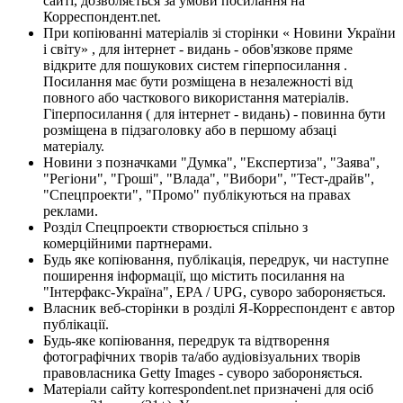
сайті, дозволяється за умови посилання на
Корреспондент.net.
При копіюванні матеріалів зі сторінки « Новини України
і світу» , для інтернет - видань - обов'язкове пряме
відкрите для пошукових систем гіперпосилання .
Посилання має бути розміщена в незалежності від
повного або часткового використання матеріалів.
Гіперпосилання ( для інтернет - видань) - повинна бути
розміщена в підзаголовку або в першому абзаці
матеріалу.
Новини з позначками "Думка", "Експертиза", "Заява",
"Регіони", "Гроші", "Влада", "Вибори", "Тест-драйв",
"Спецпроекти", "Промо" публікуються на правах
реклами.
Розділ Спецпроекти створюється спільно з
комерційними партнерами.
Будь яке копіювання, публікація, передрук, чи наступне
поширення інформації, що містить посилання на
"Інтерфакс-Україна", EPA / UPG, суворо забороняється.
Власник веб-сторінки в розділі Я-Корреспондент є автор
публікації.
Будь-яке копіювання, передрук та відтворення
фотографічних творів та/або аудіовізуальних творів
правовласника Getty Images - суворо забороняється.
Матеріали сайту korrespondent.net призначені для осіб