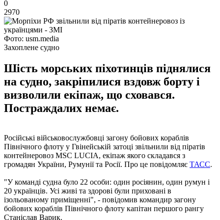
0
2970
Фото: usm.media
Захоплене судно
Шість морських піхотинців піднялися
на судно, закріпилися вздовж борту і
визволили екіпаж, що сховався.
Постраждалих немає.
Російські військовослужбовці загону бойових кораблів
Північного флоту у Гвінейській затоці звільнили від піратів
контейнеровоз MSC LUCIA, екіпаж якого складався з
громадян України, Румунії та Росії. Про це повідомляє
ТАСС
.
"У команді судна було 22 особи: один росіянин, один румун і
20 українців. Усі живі та здорові були приховані в
ізольованому приміщенні", - повідомив командир загону
бойових кораблів Північного флоту капітан першого рангу
Станіслав Варик.