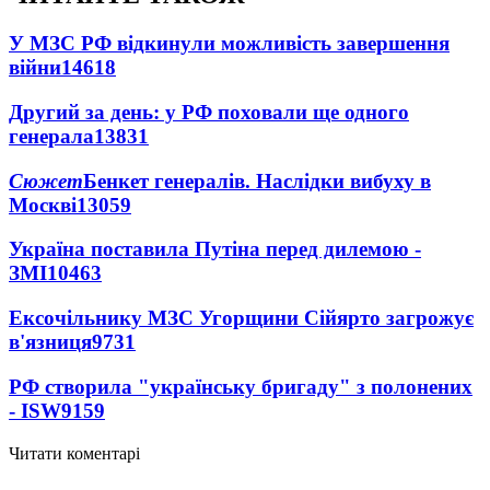
У МЗС РФ відкинули можливість завершення
війни
14618
Другий за день: у РФ поховали ще одного
генерала
13831
Сюжет
Бенкет генералів. Наслідки вибуху в
Москві
13059
Україна поставила Путіна перед дилемою -
ЗМІ
10463
Ексочільнику МЗС Угорщини Сійярто загрожує
в'язниця
9731
РФ створила "українську бригаду" з полонених
- ISW
9159
Читати коментарі