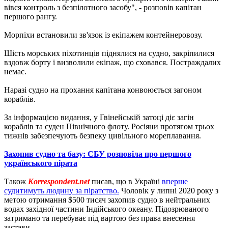
вівся контроль з безпілотного засобу", - розповів капітан
першого рангу.
Морпіхи встановили зв'язок із екіпажем контейнеровозу.
Шість морських піхотинців піднялися на судно, закріпилися
вздовж борту і визволили екіпаж, що сховався. Постраждалих
немає.
Наразі судно на прохання капітана конвоюється загоном
кораблів.
За інформацією видання, у Гвінейській затоці діє загін
кораблів та суден Північного флоту. Росіяни протягом трьох
тижнів забезпечують безпеку цивільного мореплавання.
Захопив судно та базу: СБУ розповіла про першого
українського пірата
Також
Korrespondent.net
писав, що в Україні
вперше
судитимуть людину за піратство.
Чоловік у липні 2020 року з
метою отримання $500 тисяч захопив судно в нейтральних
водах західної частини Індійського океану. Підозрюваного
затримано та перебуває під вартою без права внесення
застави.