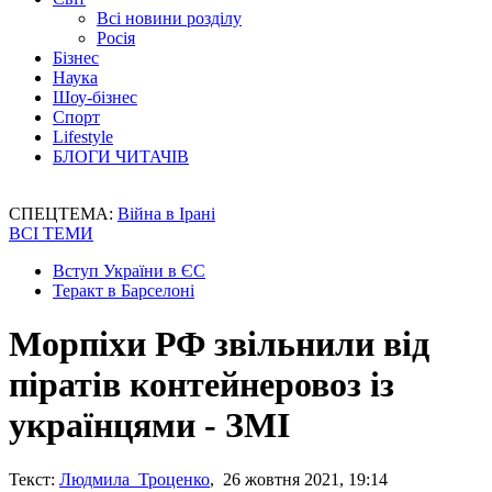
Всі новини розділу
Росія
Бізнес
Наука
Шоу-бізнес
Спорт
Lifestyle
БЛОГИ ЧИТАЧІВ
СПЕЦТЕМА:
Війна в Ірані
ВСІ ТЕМИ
Вступ України в ЄС
Теракт в Барселоні
Морпіхи РФ звільнили від
піратів контейнеровоз із
українцями - ЗМІ
Текст:
Людмила Троценко
, 26 жовтня 2021, 19:14