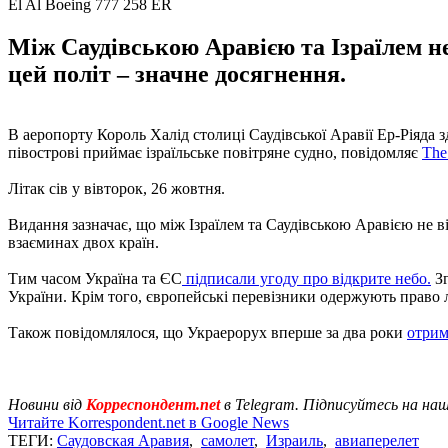
El Al Boeing 777 258 ER
Між Саудівською Аравією та Ізраїлем н
цей політ – значне досягнення.
В аеропорту Король Халід столиці Саудівської Аравії Ер-Ріяда 
півострові приймає ізраїльське повітряне судно, повідомляє
The
Літак сів у вівторок, 26 жовтня.
Видання зазначає, що між Ізраїлем та Саудівською Аравією не в
взаєминах двох країн.
Тим часом Україна та ЄС
підписали угоду про відкрите небо.
Зг
України. Крім того, європейські перевізники одержують право л
Також повідомлялося, що Украерорух вперше за два роки
отрим
Новини від
Корреспондент.net
в Telegram. Підписуйтесь на на
Читайте Korrespondent.net в Google News
ТЕГИ:
Саудовская Аравия
,
самолет
,
Израиль
,
авиаперелет