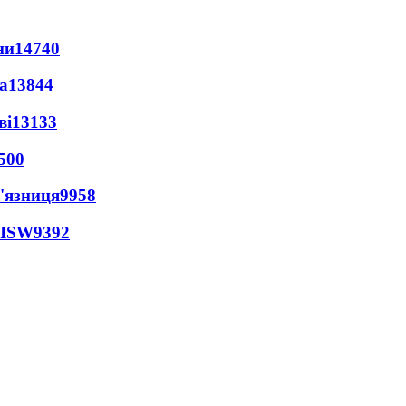
ни
14740
а
13844
ві
13133
500
'язниця
9958
 ISW
9392