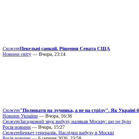
Сюжет
Пекельні санкції. Рішення Сената США
Новини світу
— Вчора, 23:14
Сюжет
"Полювати на лучника, а не на стрілу". Як Україні 
Новини України
— Вчора, 16:36
Сюжет
Загадковий звук вибуху налякав Москву: що це було
Росія новини
— Вчора, 15:27
Сюжет
Бенкет генералів. Наслідки вибуху в Москві
Росія новини
— 6 серпня 2026, 23:58