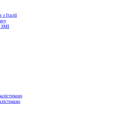
з Італії
ану
 ЗМІ
балістикою