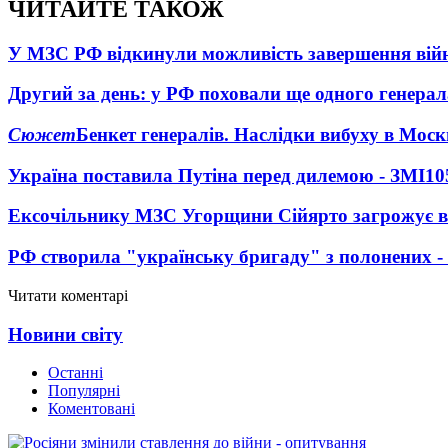
ЧИТАЙТЕ ТАКОЖ
У МЗС РФ відкинули можливість завершення вій
Другий за день: у РФ поховали ще одного генерал
Сюжет
Бенкет генералів. Наслідки вибуху в Моск
Україна поставила Путіна перед дилемою - ЗМІ
10
Ексочільнику МЗС Угорщини Сійярто загрожує в
РФ створила "українську бригаду" з полонених -
Читати коментарі
Новини світу
Останні
Популярні
Коментовані