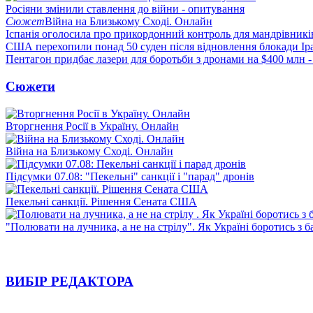
Росіяни змінили ставлення до війни - опитування
Сюжет
Війна на Близькому Сході. Онлайн
Іспанія оголосила про прикордонний контроль для мандрівників 
США перехопили понад 50 суден після відновлення блокади Ір
Пентагон придбає лазери для боротьби з дронами на $400 млн -
Сюжети
Вторгнення Росії в Україну. Онлайн
Війна на Близькому Сході. Онлайн
Підсумки 07.08: "Пекельні" санкції і "парад" дронів
Пекельні санкції. Рішення Сената США
"Полювати на лучника, а не на стрілу". Як Україні боротись з 
ВИБІР РЕДАКТОРА