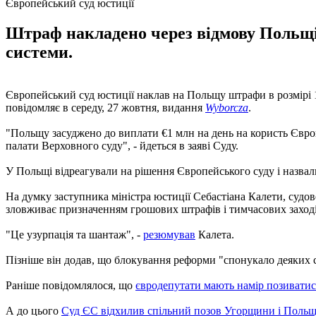
Європейський суд юстиції
Штраф накладено через відмову Польщі 
системи.
Європейський суд юстиції наклав на Польщу штрафи в розмірі 1
повідомляє в середу, 27 жовтня, видання
Wyborcza
.
"Польщу засуджено до виплати €1 млн на день на користь Єврок
палати Верховного суду", - йдеться в заяві Суду.
У Польщі відреагували на рішення Європейського суду і назвал
На думку заступника міністра юстиції Себастіана Калети, судо
зловживає призначенням грошових штрафів і тимчасових заході
"Це узурпація та шантаж", -
резюмував
Калета.
Пізніше він додав, що блокування реформи "спонукало деяких с
Раніше повідомлялося, що
євродепутати мають намір позиватис
А до цього
Суд ЄС відхилив спільний позов Угорщини і Польщ