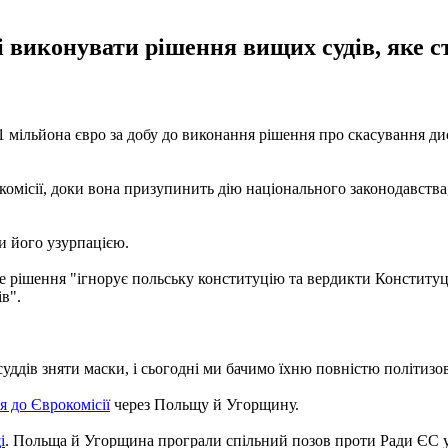
виконувати рішення вищих судів, яке ст
 мільйона євро за добу до виконання рішення про скасування ди
омісії, доки вона призупинить дію національного законодавства,
и його узурпацією.
ве рішення "ігнорує польську конституцію та вердикти Конституц
в".
уддів зняти маски, і сьогодні ми бачимо їхню повністю політизо
я до Єврокомісії
через Польщу й Угорщину.
і
. Польща й Угорщина програли спільний позов проти Ради ЄС у