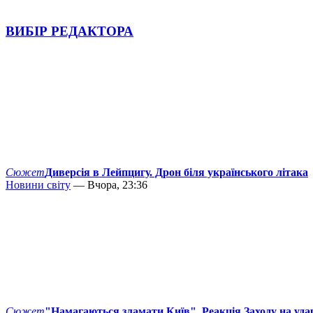
ВИБІР РЕДАКТОРА
Сюжет
Диверсія в Лейпцигу. Дрон біля українського літака
Новини світу
— Вчора, 23:36
Сюжет
"Намагаються зламати Київ". Реакція Заходу на уда