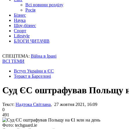
Всі новини розділу
Росія
Бізнес
Наука
Шоу-бізнес
Спорт
Lifestyle
БЛОГИ ЧИТАЧІВ
СПЕЦТЕМА:
Війна в Ірані
ВСІ ТЕМИ
Вступ України в ЄС
Теракт в Барселоні
Суд ЄС оштрафував Польщу на
Текст:
Надтока Світлана
, 27 жовтня 2021, 16:09
0
491
Фото: techguard.ie