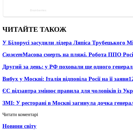
ЧИТАЙТЕ ТАКОЖ
У Білорусі засудили лідера Ляпіса Трубецького М
Сюжет
Масова смерть на пляжі. Робота ППО Росі
Другий за день: у РФ поховали ще одного генерал
Вибух у Москві: Італія відповіла Росії на її заяви
1
ЄС відзавтра змінює правила для чоловіків із Ук
ЗМІ: У ресторані в Москві загинула дочка генера
Читати коментарі
Новини світу