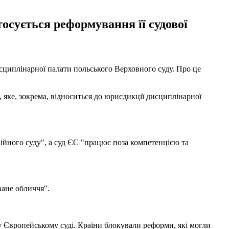
осується реформування її судової
сциплінарної палати польського Верховного суду. Про це
 яке, зокрема, відноситься до юрисдикції дисциплінарної
ійного суду", а суд ЄС "працює поза компетенцією та
ване обличчя".
 Європейському суді. Країни блокували реформи, які могли