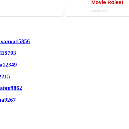
іхалка
15856
ї
15703
а
12349
2215
раїни
9862
ла
9267