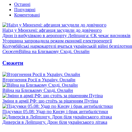
Останні
Популярні
Коментовані
Наїзд у Мюнхені: афганця засудили до довічного
Дрон із вибухівкою в аеропорту Лейпцига: ЄК чекає висновків
Угорщина запровадила режим економії електроенергії
Колумбійські наркокартелі вчаться українській війні безпілотни
Сюжет
Війна на Близькому Сході. Онлайн
Сюжети
Вторгнення Росії в Україну. Онлайн
Війна на Близькому Сході. Онлайн
Зміни в армії РФ: що стоїть за рішенням Путіна
Підсумки 05.08: Удар по Києву і брак антибалістики
Диверсія в Лейпцигу. Дрон біля українського літака