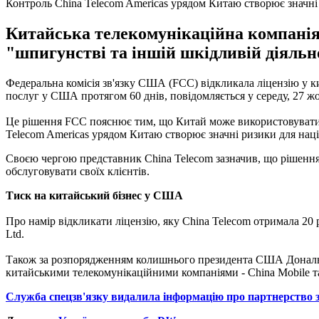
Контроль China Telecom Americas урядом Китаю створює значні
Китайська телекомунікаційна компанія
"шпигунстві та іншій шкідливій діяль
Федеральна комісія зв'язку США (FCC) відкликала ліцензію у ки
послуг у США протягом 60 днів, повідомляється у середу, 27 ж
Це рішення FCC пояснює тим, що Китай може використовувати
Telecom Americas урядом Китаю створює значні ризики для націо
Своєю чергою представник China Telecom зазначив, що рішення 
обслуговувати своїх клієнтів.
Тиск на китайський бізнес у США
Про намір відкликати ліцензію, яку China Telecom отримала 20 
Ltd.
Також за розпорядженням колишнього президента США Дональда 
китайськими телекомунікаційними компаніями - China Mobile та
Служба спецзв'язку видалила інформацію про партнерство з