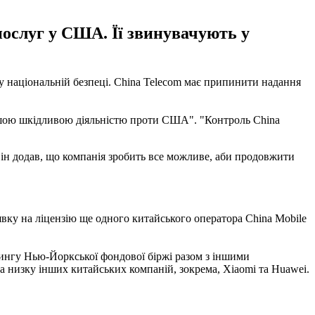
ослуг у США. Її звинувачують у
зу національній безпеці. China Telecom має припинити надання
ншою шкідливою діяльністю проти США". "Контроль China
Він додав, що компанія зробить все можливе, аби продовжити
явку на ліцензію ще одного китайського оператора China Mobile
ингу Нью-Йоркської фондової біржі разом з іншими
а низку інших китайських компаній, зокрема, Xiaomi та Huawei.