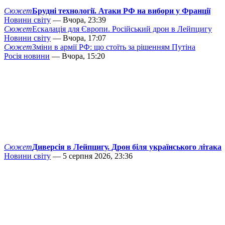
Сюжет
Брудні технології. Атаки РФ на вибори у Франції
Новини світу
— Вчора, 23:39
Сюжет
Ескалація для Європи. Російський дрон в Лейпцигу
Новини світу
— Вчора, 17:07
Сюжет
Зміни в армії РФ: що стоїть за рішенням Путіна
Росія новини
— Вчора, 15:20
Сюжет
Диверсія в Лейпцигу. Дрон біля українського літака
Новини світу
— 5 серпня 2026, 23:36