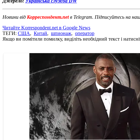
Джерело:
Українська служба DW
Новини від
Корреспондент.net
в Telegram. Підписуйтесь на на
Читайте Korrespondent.net в Google News
ТЕГИ:
США
,
Китай
,
шпионаж
,
оператор
Якщо ви помітили помилку, виділіть необхідний текст і натисніт