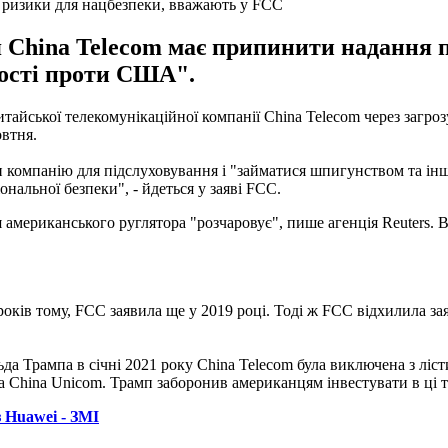
 ризики для нацбезпеки, вважають у FCC
 China Telecom має припинити надання п
ності проти США".
тайської телекомунікаційної компанії China Telecom через загро
овтня.
 компанію для підслуховування і "займатися шпигунством та і
нальної безпеки", - йдеться у заяві FCC.
американського руглятора "розчаровує", пише агенція Reuters. 
років тому, FCC заявила ще у 2019 році. Тоді ж FCC відхилила за
Трампа в січні 2021 року China Telecom була виключена з ліст
 China Unicom. Трамп заборонив американцям інвестувати в ці т
 Huawei - ЗМІ