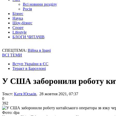
Всі новини розділу
Росія
Бізнес
Наука
Шоу-бізнес
Спорт
Lifestyle
БЛОГИ ЧИТАЧІВ
СПЕЦТЕМА:
Війна в Ірані
ВСІ ТЕМИ
Вступ України в ЄС
Теракт в Барселоні
У США заборонили роботу кит
Текст:
Катя Юськів
, 28 жовтня 2021, 07:37
0
392
Фото: dpa