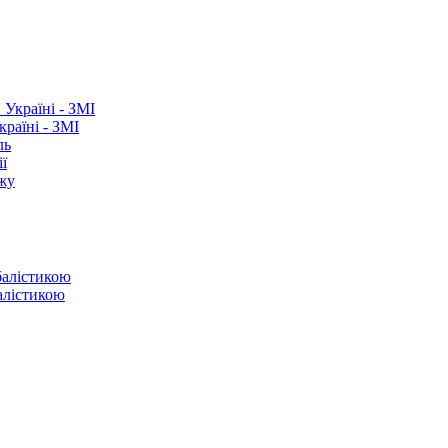
раїні - ЗМІ
ль
ї
ежу
балістикою