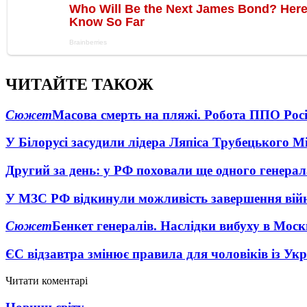
ЧИТАЙТЕ ТАКОЖ
Сюжет
Масова смерть на пляжі. Робота ППО Росі
У Білорусі засудили лідера Ляпіса Трубецького М
Другий за день: у РФ поховали ще одного генерал
У МЗС РФ відкинули можливість завершення вій
Сюжет
Бенкет генералів. Наслідки вибуху в Моск
ЄС відзавтра змінює правила для чоловіків із Ук
Читати коментарі