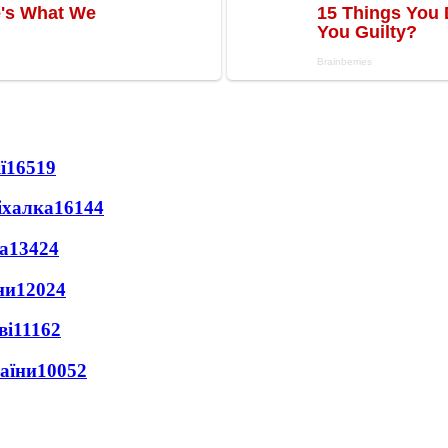
ї
16519
іхалка
16144
а
13424
ни
12024
ві
11162
раїни
10052