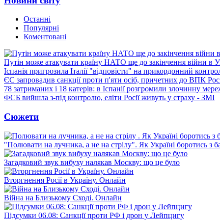
Новини світу
Останні
Популярні
Коментовані
Путін може атакувати країну НАТО ще до закінчення війни в Ук
Іспанія пригрозила Італії "відповісти" на прикордонний контро
ЄС запровадив санкції проти п'яти осіб, причетних до ВПК Росі
78 затриманих і 18 катерів: в Іспанії розгромили злочинну мер
ФСБ вийшла з-під контролю, еліти Росії живуть у страху - ЗМІ
Сюжети
"Полювати на лучника, а не на стрілу". Як Україні боротись з 
Загадковий звук вибуху налякав Москву: що це було
Вторгнення Росії в Україну. Онлайн
Війна на Близькому Сході. Онлайн
Підсумки 06.08: Санкції проти РФ і дрон у Лейпцигу