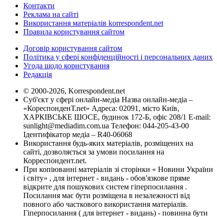
Контакти
Реклама на сайті
Використання матеріалів korrespondent.net
Правила користування сайтом
Договір користування сайтом
Політика у сфері конфіденційності і персональних даних
Угода щодо користування
Редакція
© 2000-2026, Korrespondent.net
Суб'єкт у сфері онлайн-медіа Назва онлайн-медіа –
«КореспонденТ.net» Адреса: 02091, місто Київ,
ХАРКІВСЬКЕ ШОСЕ, будинок 172-Б, офіс 208/1 E-mail:
sunlight@mediadim.com.ua
Телефон: 044-205-43-00
Ідентифікатор медіа – R40-06068
Використання будь-яких матеріалів, розміщених на
сайті, дозволяється за умови посилання на
Корреспондент.net.
При копіюванні матеріалів зі сторінки « Новини України
і світу» , для інтернет - видань - обов'язкове пряме
відкрите для пошукових систем гіперпосилання .
Посилання має бути розміщена в незалежності від
повного або часткового використання матеріалів.
Гіперпосилання ( для інтернет - видань) - повинна бути