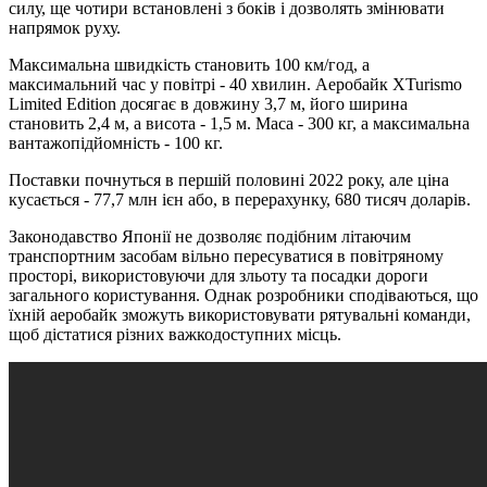
силу, ще чотири встановлені з боків і дозволять змінювати
напрямок руху.
Максимальна швидкість становить 100 км/год, а
максимальний час у повітрі - 40 хвилин. Аеробайк XTurismo
Limited Edition досягає в довжину 3,7 м, його ширина
становить 2,4 м, а висота - 1,5 м. Маса - 300 кг, а максимальна
вантажопідйомність - 100 кг.
Поставки почнуться в першій половині 2022 року, але ціна
кусається - 77,7 млн ​​ієн або, в перерахунку, 680 тисяч доларів.
Законодавство Японії не дозволяє подібним літаючим
транспортним засобам вільно пересуватися в повітряному
просторі, використовуючи для зльоту та посадки дороги
загального користування. Однак розробники сподіваються, що
їхній аеробайк зможуть використовувати рятувальні команди,
щоб дістатися різних важкодоступних місць.