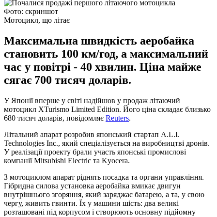
Фото: скриншот
Мотоцикл, що літає
Максимальна швидкість аеробайка
становить 100 км/год, а максимальний
час у повітрі - 40 хвилин. Ціна майже
сягає 700 тисяч доларів.
У Японії вперше у світі надійшов у продаж літаючий
мотоцикл XTurismo Limited Edition. Його ціна складає близько
680 тисяч доларів, повідомляє
Reuters
.
Літальний апарат розробив японський стартап A.L.I.
Technologies Inc., який спеціалізується на виробництві дронів.
У реалізації проекту брали участь японські промислові
компанії Mitsubishi Electric та Kyocera.
З мотоциклом апарат ріднять посадка та органи управління.
Гібридна силова установка аеробайка вмикає двигун
внутрішнього згоряння, який заряджає батарею, а та, у свою
чергу, живить гвинти. Їх у машини шість: два великі
розташовані під корпусом і створюють основну підйомну