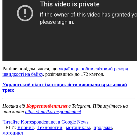
Раніше повідомлялося, що
українець побив світовий рекорд
швидкості на байку
, розігнавшись до 172 км/год.
Український пілот і мотоциклісти виконали вражаючий
трюк
Новини від
Корреспондент.net
в Telegram. Підписуйтесь на
наш канал
https://t.me/korrespondentnet
Читайте Korrespondent.net в Google News
ТЕГИ:
Япония
,
Технологии
,
мотоциклы
,
продажи
,
мотоцикл