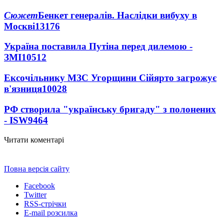
Сюжет
Бенкет генералів. Наслідки вибуху в
Москві
13176
Україна поставила Путіна перед дилемою -
ЗМІ
10512
Ексочільнику МЗС Угорщини Сійярто загрожує
в'язниця
10028
РФ створила "українську бригаду" з полонених
- ISW
9464
Читати коментарі
Повна версія сайту
Facebook
Twitter
RSS-стрічки
E-mail розсилка