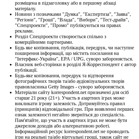
розміщена в підзаголовку або в першому абзаці
матеріалу.
Новини з позначками "Думка", "Експертиза", "Заява",
"Регіони", "Гроші", "Влада", "Вибори", "Тест-драйв",
"Спецпроекти", "Промо" публікуються на правах
реклами.
Розділ Спецпроекти створюється спільно з
комерційними партнерами.
Будь яке копіювання, публікація, передрук, чи наступне
поширення інформації, що містить посилання на
"Інтерфакс-Україна", EPA / UPG, суворо забороняється.
Власник веб-сторінки в розділі Я-Корреспондент є автор
публікації.
Будь-яке копіювання, передрук та відтворення
фотографічних творів та/або аудіовізуальних творів
правовласника Getty Images - суворо забороняється.
Матеріали сайту korrespondent.net призначені для осіб
старше 21 року (21+). Участь в азартних іграх може
викликати ігрову залежність. Дотримуйтесь правил
(принципів) відповідальної гри. При виявленні перших
ознак залежності негайно зверніться до спеціаліста.
Пам'ятайте, що участь в азартних іграх не може бути
джерелом доходів або альтернативою роботі.
Інформаційний ресурс korrespondent.net не проводить
ігри на реальні та/або віртуальні гроші, також сайт не