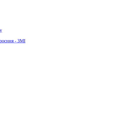
у
роєння - ЗМІ