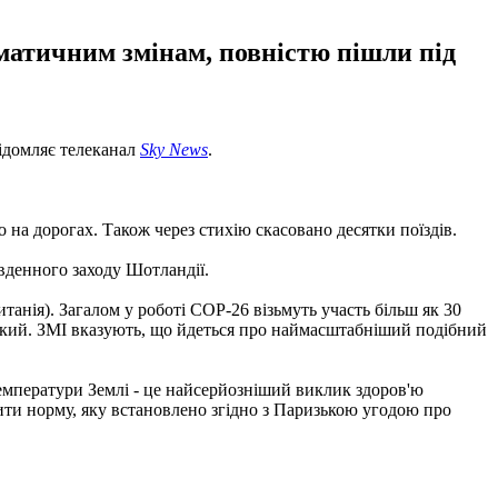
ліматичним змінам, повністю пішли під
відомляє телеканал
Sky News
.
 на дорогах. Також через стихію скасовано десятки поїздів.
івденного заходу Шотландії.
танія). Загалом у роботі COP-26 візьмуть участь більш як 30
нський. ЗМІ вказують, що йдеться про наймасштабніший подібний
емператури Землі - це найсерйозніший виклик здоров'ю
щити норму, яку встановлено згідно з Паризькою угодою про