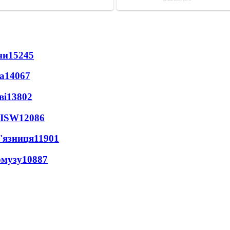
ни
15245
а
14067
ві
13802
 ISW
12086
'язниця
11901
рмузу
10887