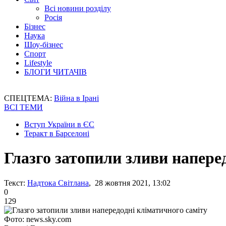
Всі новини розділу
Росія
Бізнес
Наука
Шоу-бізнес
Спорт
Lifestyle
БЛОГИ ЧИТАЧІВ
СПЕЦТЕМА:
Війна в Ірані
ВСІ ТЕМИ
Вступ України в ЄС
Теракт в Барселоні
Глазго затопили зливи напере
Текст:
Надтока Світлана
, 28 жовтня 2021, 13:02
0
129
Фото: news.sky.com