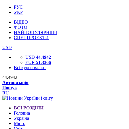
РУС
УКР
ВІДЕО
ФОТО
НАЙПОПУЛЯРНІШІ
СПЕЦПРОЕКТИ
USD
USD
44.4942
EUR
51.3366
Всі курси валют
44.4942
Авторизація
Пошук
RU
ВСІ РОЗДІЛИ
Головна
Україна
Місто
Світ