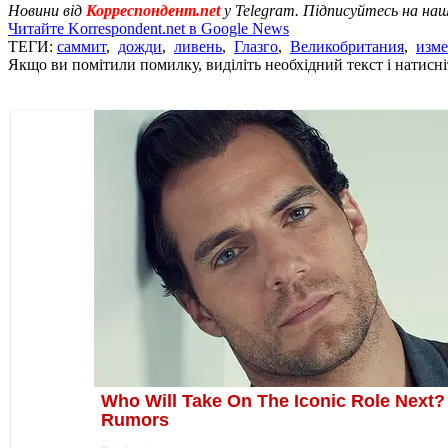
Новини від
Корреспондент.net
у Telegram. Підписуйтесь на на
Читайте Korrespondent.net в Google News
ТЕГИ:
саммит
,
дожди
,
ливень
,
Глазго
,
Великобритания
,
изме
Якщо ви помітили помилку, виділіть необхідний текст і натисніт