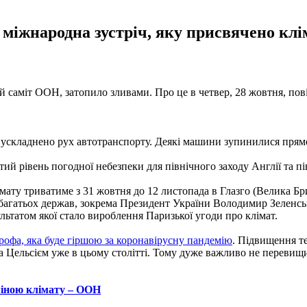
тує міжнародна зустріч, яку присвячено к
ий саміт ООН, затопило зливами. Про це в четвер, 28 жовтня, по
му ускладнено рух автотранспорту. Деякі машини зупинилися прямо
ий рівень погодної небезпеки для північного заходу Англії та п
мату триватиме з 31 жовтня до 12 листопада в Глазго (Велика Бри
ери багатьох держав, зокрема Президент України Володимир Зеле
ультатом якої стало вироблення Паризької угоди про клімат.
трофа, яка буде гіршою за коронавірусну пандемію
. Підвищення т
 за Цельсієм уже в цьому столітті. Тому дуже важливо не переви
зміною клімату – ООН