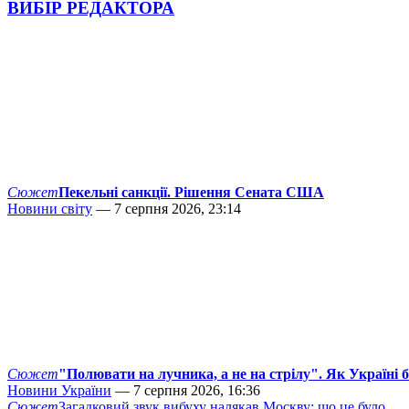
ВИБІР РЕДАКТОРА
Сюжет
Пекельні санкції. Рішення Сената США
Новини світу
— 7 серпня 2026, 23:14
Сюжет
"Полювати на лучника, а не на стрілу". Як Україні 
Новини України
— 7 серпня 2026, 16:36
Сюжет
Загадковий звук вибуху налякав Москву: що це було