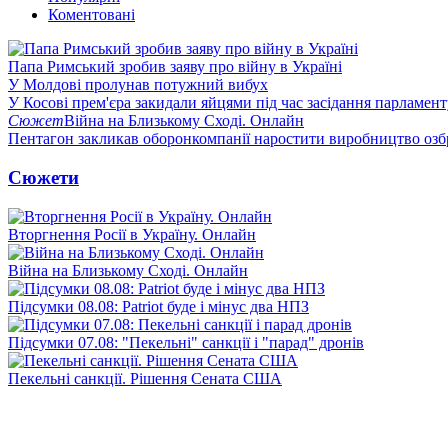
Коментовані
Папа Римський зробив заяву про війну в Україні
У Молдові пролунав потужний вибух
У Косові прем'єра закидали яйцями під час засідання парламент
Сюжет
Війна на Близькому Сході. Онлайн
Пентагон закликав оборонкомпанії наростити виробництво озб
Сюжети
Вторгнення Росії в Україну. Онлайн
Війна на Близькому Сході. Онлайн
Підсумки 08.08: Patriot буде і мінус два НПЗ
Підсумки 07.08: "Пекельні" санкції і "парад" дронів
Пекельні санкції. Рішення Сената США