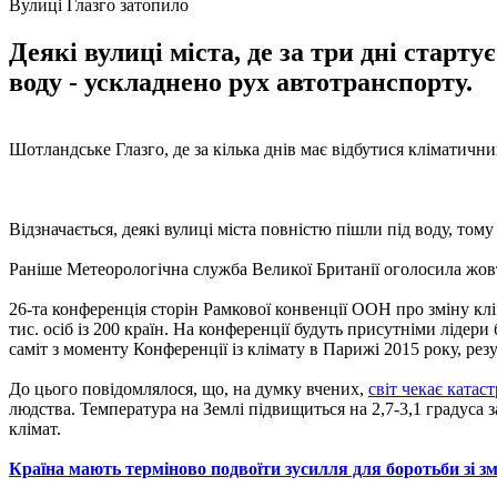
Вулиці Глазго затопило
Деякі вулиці міста, де за три дні стар
воду - ускладнено рух автотранспорту.
Шотландське Глазго, де за кілька днів має відбутися кліматичн
Відзначається, деякі вулиці міста повністю пішли під воду, то
Раніше Метеорологічна служба Великої Британії оголосила жовт
26-та конференція сторін Рамкової конвенції ООН про зміну клі
тис. осіб із 200 країн. На конференції будуть присутніми лід
саміт з моменту Конференції із клімату в Парижі 2015 року, рез
До цього повідомлялося, що, на думку вчених,
світ чекає катас
людства. Температура на Землі підвищиться на 2,7-3,1 градуса
клімат.
Країна мають терміново подвоїти зусилля для боротьби зі 