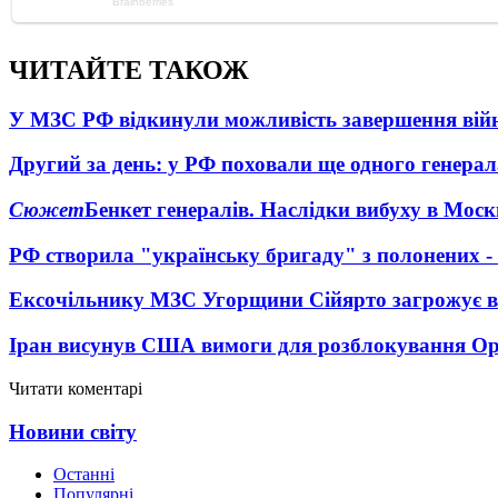
ЧИТАЙТЕ ТАКОЖ
У МЗС РФ відкинули можливість завершення вій
Другий за день: у РФ поховали ще одного генерал
Сюжет
Бенкет генералів. Наслідки вибуху в Моск
РФ створила "українську бригаду" з полонених -
Ексочільнику МЗС Угорщини Сійярто загрожує в
Іран висунув США вимоги для розблокування О
Читати коментарі
Новини світу
Останні
Популярні