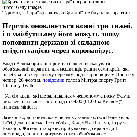
Фото: Getty Images
Туристи, які приїжджають до Британії, не йдуть на карантин
Перелік оновлюється кожні три тижні,
і в майбутньому його можуть знову
поповнити держави зі складною
епідситуацією через коронавірус.
Влада Великобританії прийняла рішення скасувати
обов'язковий карантин для мешканців решти семи країн, які
перебували в червоному переліку щодо коронавірусу. Про це у
четвер, 28 жовтня,
повідомив
голова Мінтранспорту Грант
Шеппс у Twitter.
"Усі сім країн, які ще залишалися у червоному списку, будуть
виключені з нього 1 листопада з 04:00 (01:00 за Києвом)", -
написав міністр.
Зазначимо, до понеділка у переліку залишаються Венесуела,
Гаїті, Домініканська Республіка, Колумбія, Панама, Перу та
Еквадор. Жителі цих країн, прибуваючи до країни до 1
листопада, повинні дотримуватись обов'язкового