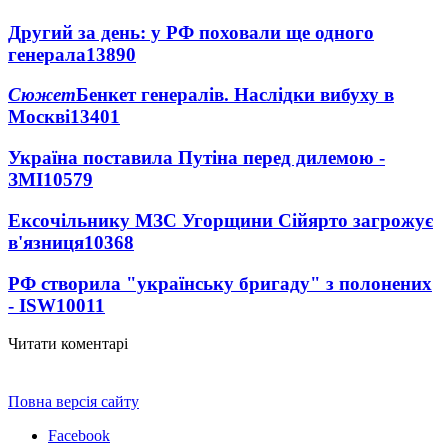
Другий за день: у РФ поховали ще одного
генерала
13890
Сюжет
Бенкет генералів. Наслідки вибуху в
Москві
13401
Україна поставила Путіна перед дилемою -
ЗМІ
10579
Ексочільнику МЗС Угорщини Сійярто загрожує
в'язниця
10368
РФ створила "українську бригаду" з полонених
- ISW
10011
Читати коментарі
Повна версія сайту
Facebook