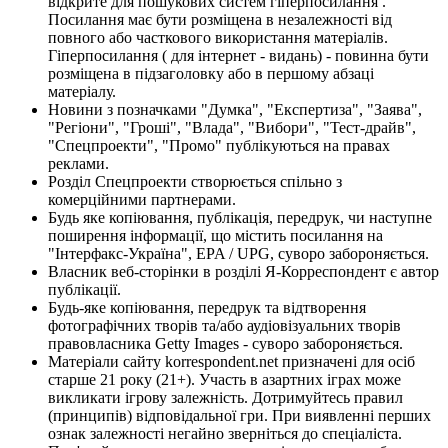
відкрите для пошукових систем гіперпосилання .
Посилання має бути розміщена в незалежності від
повного або часткового використання матеріалів.
Гіперпосилання ( для інтернет - видань) - повинна бути
розміщена в підзаголовку або в першому абзаці
матеріалу.
Новини з позначками "Думка", "Експертиза", "Заява",
"Регіони", "Гроші", "Влада", "Вибори", "Тест-драйв",
"Спецпроекти", "Промо" публікуються на правах
реклами.
Розділ Спецпроекти створюється спільно з
комерційними партнерами.
Будь яке копіювання, публікація, передрук, чи наступне
поширення інформації, що містить посилання на
"Інтерфакс-Україна", EPA / UPG, суворо забороняється.
Власник веб-сторінки в розділі Я-Корреспондент є автор
публікації.
Будь-яке копіювання, передрук та відтворення
фотографічних творів та/або аудіовізуальних творів
правовласника Getty Images - суворо забороняється.
Матеріали сайту korrespondent.net призначені для осіб
старше 21 року (21+). Участь в азартних іграх може
викликати ігрову залежність. Дотримуйтесь правил
(принципів) відповідальної гри. При виявленні перших
ознак залежності негайно зверніться до спеціаліста.