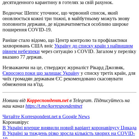
десятиденного карантину в готелях за свій рахунок.
Водночас Шеппс уточнює, що червоний список, який
оновлюється кожні три тижні, в майбутньому можуть знову
поповнити держави, де відзначатиметься особливо широке
поширення COVID-19.
Раніше стало відомо, що Центр контролю та профілактики
захворювань США вніс
Україну до списку країн з найвищим
рівнем небезпеки
через ситуацію з COVID. Загалом у переліку
вказано 77 держав.
Незважаючи на це, стверджує журналіст Рікард Джозвяк,
Євросоюз поки що залишає Україну
у списку третіх країн, для
чиїх громадян державам ЄС рекомендовано скасовувати
обмеження на в'їзд.
Новини від
Корреспондент.net
в Telegram. Підписуйтесь на
наш канал
https://t.me/korrespondentnet
Читайте Korrespondent.net в Google News
Коронавірус
В Україні вперше виявили новий варіант коронавірусу Цикада
В Україні за тиждень різко зросла кількість хворих на COVID-
19