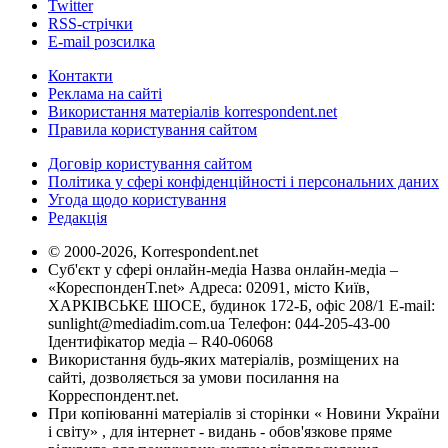
Twitter
RSS-стрічки
E-mail розсилка
Контакти
Реклама на сайті
Використання матеріалів korrespondent.net
Правила користування сайтом
Договір користування сайтом
Політика у сфері конфіденційності і персональних даних
Угода щодо користування
Редакція
© 2000-2026, Korrespondent.net
Суб'єкт у сфері онлайн-медіа Назва онлайн-медіа –
«КореспонденТ.net» Адреса: 02091, місто Київ,
ХАРКІВСЬКЕ ШОСЕ, будинок 172-Б, офіс 208/1 E-mail:
sunlight@mediadim.com.ua
Телефон: 044-205-43-00
Ідентифікатор медіа – R40-06068
Використання будь-яких матеріалів, розміщених на
сайті, дозволяється за умови посилання на
Корреспондент.net.
При копіюванні матеріалів зі сторінки « Новини України
і світу» , для інтернет - видань - обов'язкове пряме