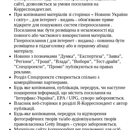
сайті, дозволяється за умови посилання на
Корреспондент.net.
При копіюванні матеріалів зі сторінки « Новини України
і світу» , для інтернет - видань - обов'язкове пряме
відкрите для пошукових систем гіперпосилання .
Посилання має бути розміщена в незалежності від
повного або часткового використання матеріалів.
Гіперпосилання ( для інтернет - видань) - повинна бути
розміщена в підзаголовку або в першому абзаці
матеріалу.
Новини з позначками "Думка", "Експертиза", "Заява",
"Регіони", "Гроші", "Влада", "Вибори", "Тест-драйв",
"Спецпроекти", "Промо" публікуються на правах
реклами.
Розділ Спецпроекти створюється спільно з
комерційними партнерами.
Будь яке копіювання, публікація, передрук, чи наступне
поширення інформації, що містить посилання на
"Інтерфакс-Україна", EPA / UPG, суворо забороняється.
Власник веб-сторінки в розділі Я-Корреспондент є автор
публікації.
Будь-яке копіювання, передрук та відтворення
фотографічних творів та/або аудіовізуальних творів
правовласника Getty Images - суворо забороняється.
Матеріали сайту korrespondent.net призначені для осіб