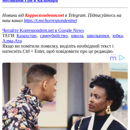
мотивами Гри в кальмара
Новини від
Корреспондент.net
в Telegram. Підписуйтесь на
наш канал
https://t.me/korrespondentnet
Читайте Korrespondent.net в Google News
ТЕГИ:
Казахстан
,
самоубийство
,
школа
,
школьники
,
юбка
,
Алма-Ата
Якщо ви помітили помилку, виділіть необхідний текст і
натисніть Ctrl + Enter, щоб повідомити про це редакцію.