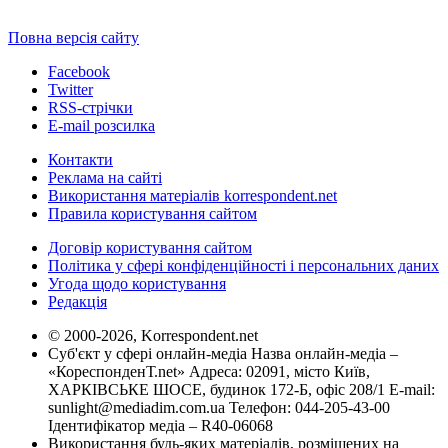
Повна версія сайту
Facebook
Twitter
RSS-стрічки
E-mail розсилка
Контакти
Реклама на сайті
Використання матеріалів korrespondent.net
Правила користування сайтом
Договір користування сайтом
Політика у сфері конфіденційності і персональних даних
Угода щодо користування
Редакція
© 2000-2026, Korrespondent.net
Суб'єкт у сфері онлайн-медіа Назва онлайн-медіа –
«КореспонденТ.net» Адреса: 02091, місто Київ,
ХАРКІВСЬКЕ ШОСЕ, будинок 172-Б, офіс 208/1 E-mail:
sunlight@mediadim.com.ua
Телефон: 044-205-43-00
Ідентифікатор медіа – R40-06068
Використання будь-яких матеріалів, розміщених на