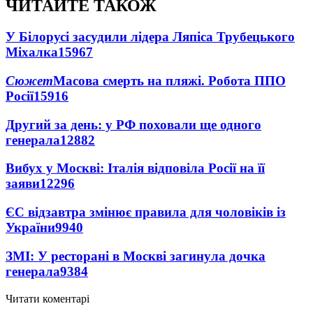
ЧИТАЙТЕ ТАКОЖ
У Білорусі засудили лідера Ляпіса Трубецького
Міхалка
15967
Сюжет
Масова смерть на пляжі. Робота ППО
Росії
15916
Другий за день: у РФ поховали ще одного
генерала
12882
Вибух у Москві: Італія відповіла Росії на її
заяви
12296
ЄС відзавтра змінює правила для чоловіків із
України
9940
ЗМІ: У ресторані в Москві загинула дочка
генерала
9384
Читати коментарі