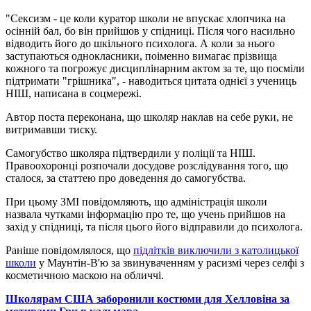
"Сексизм - це коли куратор школи не впускає хлопчика на
осінній бал, бо він прийшов у спідниці. Після чого насильно
відводить його до шкільного психолога. А коли за нього
заступаються однокласники, поіменно вимагає прізвища
кожного та погрожує дисциплінарним актом за те, що посміли
підтримати "грішника", - наводиться цитата однієї з учениць
НІШ, написана в соцмережі.
Автор поста переконана, що школяр наклав на себе руки, не
витримавши тиску.
Самогубство школяра підтвердили у поліції та НІШ.
Правоохоронці розпочали досудове розслідування того, що
сталося, за статтею про доведення до самогубства.
При цьому ЗМІ повідомляють, що адміністрація школи
назвала чутками інформацію про те, що учень прийшов на
захід у спідниці, та після цього його відправили до психолога.
Раніше повідомлялося, що
підлітків виключили з католицької
школи
у Маунтін-В'ю за звинуваченням у расизмі через селфі з
косметичною маскою на обличчі.
Школярам США заборонили костюми для Хелловіна за