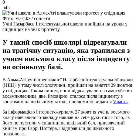
0
545
Фото: vlast.kz / соцсети
Учні Назарбаєв Інтелектуальної школи прийшли на уроки у
спідницях на знак протесту
У такий спосіб школярі відреагували
на трагічну ситуацію, яка трапилася з
учнем восьмого класу після інциденту
на осінньому балі.
В Алма-Аті учні престижної Назарбаєв Інтелектуальної школи
(НІШ), у тому числі хлопчики, прийшли на заняття 29 жовтня
у спідницях. Таким чином, вони відреагували на самогубство
восьмикласника, яке, ймовірно, сталося після інциденту з
костюмом на шкільному заході, повідомило видання
Vласть
.
За інформацією інтернет-журналу, 27 жовтня учень восьмого
класу навчального закладу наклав на себе руки після того, як
його не пустили у спідниці на шкільний бал, присвячений
книгам про Гаррі Поттера, і відправили до шкільного
психолога.