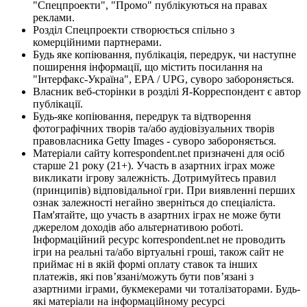
"Спецпроекти", "Промо" публікуються на правах
реклами.
Розділ Спецпроекти створюється спільно з
комерційними партнерами.
Будь яке копіювання, публікація, передрук, чи наступне
поширення інформації, що містить посилання на
"Інтерфакс-Україна", EPA / UPG, суворо забороняється.
Власник веб-сторінки в розділі Я-Корреспондент є автор
публікації.
Будь-яке копіювання, передрук та відтворення
фотографічних творів та/або аудіовізуальних творів
правовласника Getty Images - суворо забороняється.
Матеріали сайту korrespondent.net призначені для осіб
старше 21 року (21+). Участь в азартних іграх може
викликати ігрову залежність. Дотримуйтесь правил
(принципів) відповідальної гри. При виявленні перших
ознак залежності негайно зверніться до спеціаліста.
Пам'ятайте, що участь в азартних іграх не може бути
джерелом доходів або альтернативою роботі.
Інформаційний ресурс korrespondent.net не проводить
ігри на реальні та/або віртуальні гроші, також сайт не
приймає ні в якій формі оплату ставок та інших
платежів, які пов’язані/можуть бути пов’язані з
азартними іграми, букмекерами чи тоталізаторами. Будь-
які матеріали на інформаційному ресурсі