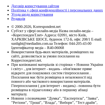
Договір користування сайтом
Політика у сфері конфіденційності і персональних даних
Угода щодо користування
Редакція
© 2000-2026, Korrespondent.net
Суб'єкт у сфері онлайн-медіа Назва онлайн-медіа –
«КореспонденТ.net» Адреса: 02091, місто Київ,
ХАРКІВСЬКЕ ШОСЕ, будинок 172-Б, офіс 208/1 E-mail:
sunlight@mediadim.com.ua
Телефон: 044-205-43-00
Ідентифікатор медіа – R40-06068
Використання будь-яких матеріалів, розміщених на
сайті, дозволяється за умови посилання на
Корреспондент.net.
При копіюванні матеріалів зі сторінки « Новини України
і світу» , для інтернет - видань - обов'язкове пряме
відкрите для пошукових систем гіперпосилання .
Посилання має бути розміщена в незалежності від
повного або часткового використання матеріалів.
Гіперпосилання ( для інтернет - видань) - повинна бути
розміщена в підзаголовку або в першому абзаці
матеріалу.
Новини з позначками "Думка", "Експертиза", "Заява",
"Регіони", "Гроші", "Влада", "Вибори", "Тест-драйв",