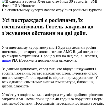
Фото: РИА Новости
На єгипетському курорті масово отруїлися російські туристи
Усі постраждалі є росіянами, їх
госпіталізували. Готель закрили до
з'ясування обставин на дві доби.
У єгипетському курортному місті Хургада десятки росіян-
постояльців чотиризіркового готелю AMC Royal потрапили
до лікарні з отруєнням. Про це у ніч на неділю, 31 жовтня,
пише
РІА
Новости
із посиланням на консула.
За даними дипломата, серед тих, хто відчув нездужання і
госпіталізований, багато малолітніх дітей. Туристам стало
погано минулої ночі, вранці їх відвезли до медустанови. У
всіх однакові симптоми: висока температура, блювання,
діарея, слабкість.
У зв'язку з подією міська санітарна служба прийняла рішення
закрити AMC Royal поки що на 48 годин за порушення норм
санітарної безпеки. Постояльців переселили до інших готелів.