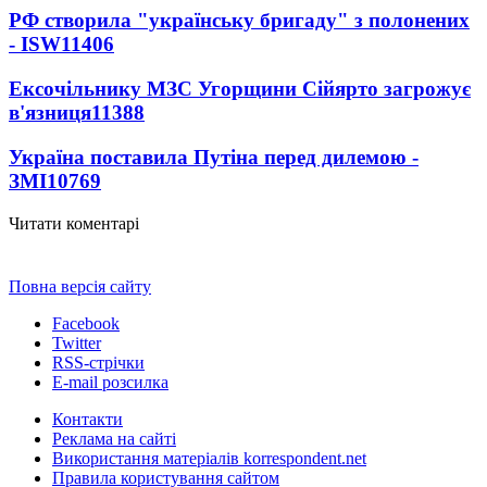
РФ створила "українську бригаду" з полонених
- ISW
11406
Ексочільнику МЗС Угорщини Сійярто загрожує
в'язниця
11388
Україна поставила Путіна перед дилемою -
ЗМІ
10769
Читати коментарі
Повна версія сайту
Facebook
Twitter
RSS-стрічки
E-mail розсилка
Контакти
Реклама на сайті
Використання матеріалів korrespondent.net
Правила користування сайтом