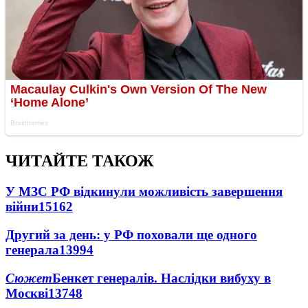
ЧИТАЙТЕ ТАКОЖ
У МЗС РФ відкинули можливість завершення
війни
15162
Другий за день: у РФ поховали ще одного
генерала
13994
Сюжет
Бенкет генералів. Наслідки вибуху в
Москві
13748