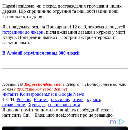
Наразі невідомо, чи є серед постраждалих громадяни інших
держав. Що спричинило отруєння та інші обставини події
встановлює слідство.
Як повідомлялося, на Прикарпатті 12 осіб, зокрема двоє дітей,
потрапили до лікарні
після вживання лаваша з куркою у місті
Калуш. Попередній діагноз – гострий гастроентероколіт,
сальмонельоз.
В Албанії отруїлися понад 300 людей
Новини від
Корреспондент.net
в Telegram. Підписуйтесь на наш
канал
https://t.me/korrespondentnet
Читайте Korrespondent.net в Google News
ТЕГИ:
Россия
,
Египет
,
россияне
,
отель
,
курорт
,
отравление
,
Хургада
,
госпитализация
Якщо ви помітили помилку, виділіть необхідний текст і
натисніть Ctrl + Enter, щоб повідомити про це редакцію.