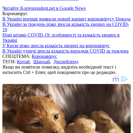
Читайте Korrespondent.net в Google News
Коронавірус
В Україні вперше виявили новий варіант коронавірусу Цикада
В Україні за тиждень різко зросла кількість хворих на COVID-
19
Нові штами COVID-19: особливості та кількість хворих в
Україні
У Києві різко зросла кількість хворих на коронавірус
В Україні утричі зросла кількість випадків COVID за тиждень
СПЕЦТЕМА:
Коронавірус
ТЕГИ:
Китай
,
Шанхай
,
Диснейленд
Якщо ви помітили помилку, виділіть необхідний текст і
натисніть Ctrl + Enter, щоб повідомити про це редакцію.