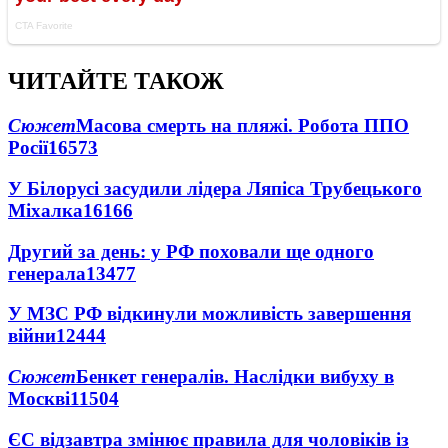
ЧИТАЙТЕ ТАКОЖ
Сюжет
Масова смерть на пляжі. Робота ППО
Росії
16573
У Білорусі засудили лідера Ляпіса Трубецького
Міхалка
16166
Другий за день: у РФ поховали ще одного
генерала
13477
У МЗС РФ відкинули можливість завершення
війни
12444
Сюжет
Бенкет генералів. Наслідки вибуху в
Москві
11504
ЄС відзавтра змінює правила для чоловіків із