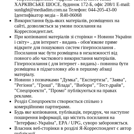
ХАРКІВСЬКЕ ШОСЕ, будинок 172-Б, офіс 208/1 E-mail:
sunlight@mediadim.com.ua
Телефон: 044-205-43-00
Ідентифікатор медіа – R40-06068
Використання будь-яких матеріалів, розміщених на
сайті, дозволяється за умови посилання на
Корреспондент.net.
При копіюванні матеріалів зі сторінки « Новини України
і світу» , для інтернет - видань - обов'язкове пряме
відкрите для пошукових систем гіперпосилання .
Посилання має бути розміщена в незалежності від
повного або часткового використання матеріалів.
Гіперпосилання ( для інтернет - видань) - повинна бути
розміщена в підзаголовку або в першому абзаці
матеріалу.
Новини з позначками "Думка", "Експертиза", "Заява",
"Регіони", "Гроші", "Влада", "Вибори", "Тест-драйв",
"Спецпроекти", "Промо" публікуються на правах
реклами.
Розділ Спецпроекти створюється спільно з
комерційними партнерами.
Будь яке копіювання, публікація, передрук, чи наступне
поширення інформації, що містить посилання на
"Інтерфакс-Україна", EPA / UPG, суворо забороняється.
Власник веб-сторінки в розділі Я-Корреспондент є автор
публікації.