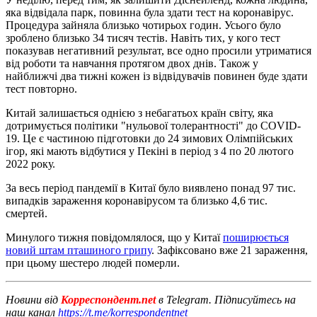
яка відвідала парк, повинна була здати тест на коронавірус.
Процедура зайняла близько чотирьох годин. Усього було
зроблено близько 34 тисяч тестів. Навіть тих, у кого тест
показував негативний результат, все одно просили утриматися
від роботи та навчання протягом двох днів. Також у
найближчі два тижні кожен із відвідувачів повинен буде здати
тест повторно.
Китай залишається однією з небагатьох країн світу, яка
дотримується політики "нульової толерантності" до COVID-
19. Це є частиною підготовки до 24 зимових Олімпійських
ігор, які мають відбутися у Пекіні в період з 4 по 20 лютого
2022 року.
За весь період пандемії в Китаї було виявлено понад 97 тис.
випадків зараження коронавірусом та близько 4,6 тис.
смертей.
Минулого тижня повідомлялося, що у Китаї
поширюється
новий штам пташиного грипу
. Зафіксовано вже 21 зараження,
при цьому шестеро людей померли.
Новини від
Корреспондент.net
в Telegram. Підписуйтесь на
наш канал
https://t.me/korrespondentnet