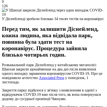
0
126
У Діснейленді зробили близько 34 тисяч тестів на коронавірус
Перед тим, як залишити Діснейленд,
кожна людина, яка відвідала парк,
повинна була здати тест на
коронавірус. Процедура зайняла
близько чотирьох годин.
Розважальний парк Діснейленд у китайському мегаполісі
Шанхая закрили щонайменше на два дні після виявлення
одного випадку зараження коронавірусом COVID-19. Про це
повідомило агентство
Associated Press
у понеділок, 1
листопада.
Закриття парку відбулося у зв'язку з виявленням в однієї з
відвідувачок COVID-19 вже після того, як вона повернулася
додому до сусідньої провінції Чжецзян.
У неділю, перед тим, як залишити Діснейленд, кожна людина,