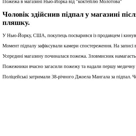
Пожежа в магазині Нью-Йорка від "коктейлю Молотова"
Чоловік здійснив підпал у магазині піс
пляшку.
У Нью-Йорку, США, покупець посварився із продавцем і кинув
Момент підпалу зафіксували камери спостереження. На записі в
Усередині магазину починалася пожежа. Зловмисник намагаєть
Пожежники вчасно загасили пожежу та надали першу медичну 
Поліцейські затримали 38-річного Джоела Мангала за підпал. Чо