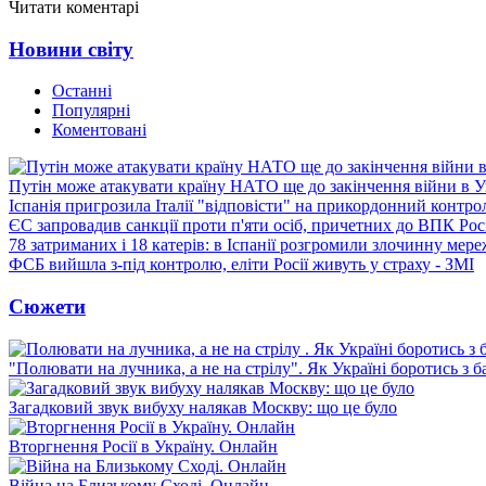
Читати коментарі
Новини світу
Останні
Популярні
Коментовані
Путін може атакувати країну НАТО ще до закінчення війни в Ук
Іспанія пригрозила Італії "відповісти" на прикордонний контро
ЄС запровадив санкції проти п'яти осіб, причетних до ВПК Росі
78 затриманих і 18 катерів: в Іспанії розгромили злочинну мер
ФСБ вийшла з-під контролю, еліти Росії живуть у страху - ЗМІ
Сюжети
"Полювати на лучника, а не на стрілу". Як Україні боротись з 
Загадковий звук вибуху налякав Москву: що це було
Вторгнення Росії в Україну. Онлайн
Війна на Близькому Сході. Онлайн