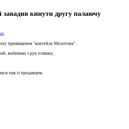
ий завадив кинути другу палаючу
st
.
едину приміщення "коктейль Молотова".
ий, вибивши з рук пляшку.
ився там із продавцем.