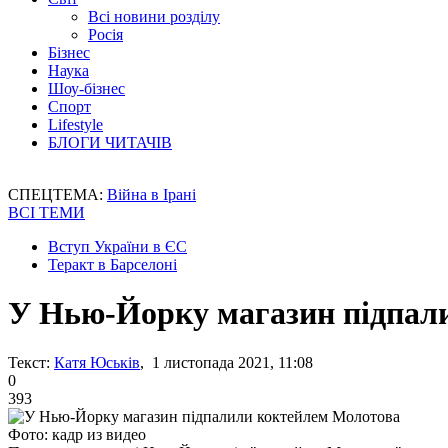
Всі новини розділу
Росія
Бізнес
Наука
Шоу-бізнес
Спорт
Lifestyle
БЛОГИ ЧИТАЧІВ
СПЕЦТЕМА:
Війна в Ірані
ВСІ ТЕМИ
Вступ України в ЄС
Теракт в Барселоні
У Нью-Йорку магазин підпал
Текст:
Катя Юськів
, 1 листопада 2021, 11:08
0
393
Фото: кадр из видео