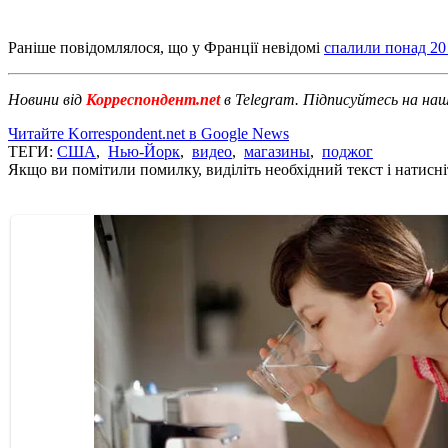
Раніше повідомлялося, що у Франції невідомі
спалили понад 20
Новини від
Корреспондент.net
в Telegram. Підписуйтесь на на
Читайте Korrespondent.net в Google News
ТЕГИ:
США
,
Нью-Йорк
,
видео
,
магазины
,
поджог
Якщо ви помітили помилку, виділіть необхідний текст і натисніт