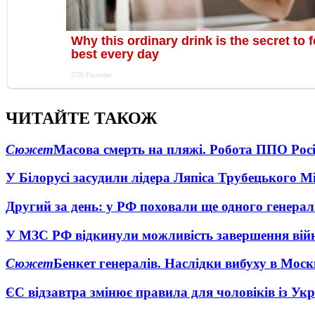
ЧИТАЙТЕ ТАКОЖ
Сюжет
Масова смерть на пляжі. Робота ППО Росі
У Білорусі засудили лідера Ляпіса Трубецького М
Другий за день: у РФ поховали ще одного генерал
У МЗС РФ відкинули можливість завершення вій
Сюжет
Бенкет генералів. Наслідки вибуху в Моск
ЄС відзавтра змінює правила для чоловіків із Ук