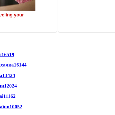
ї
16519
іхалка
16144
а
13424
ни
12024
ві
11162
раїни
10052