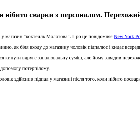
ля нібито сварки з персоналом. Перехож
 у магазин "коктейль Молотова". Про це повідомляє
New York Po
идно, як біля входу до магазину чоловік підпалює і кидає всер
ся кинути вдруге запалювальну суміш, але йому завадив перехож
допомогу потерпілому.
ловік здійснив підпал у магазині після того, коли нібито посвар