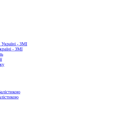
раїні - ЗМІ
ль
ї
ежу
балістикою