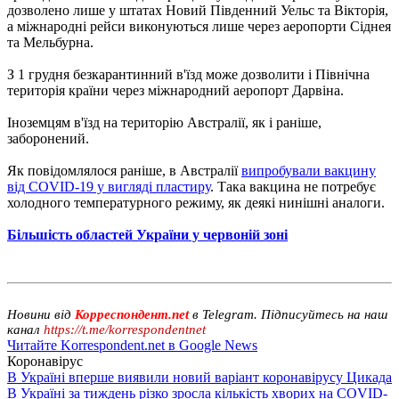
дозволено лише у штатах Новий Південний Уельс та Вікторія,
а міжнародні рейси виконуються лише через аеропорти Сіднея
та Мельбурна.
З 1 грудня безкарантинний в'їзд може дозволити і Північна
територія країни через міжнародний аеропорт Дарвіна.
Іноземцям в'їзд на територію Австралії, як і раніше,
заборонений.
Як повідомлялося раніше, в Австралії
випробували вакцину
від COVID-19 у вигляді пластиру
. Така вакцина не потребує
холодного температурного режиму, як деякі нинішні аналоги.
Більшість областей України у червоній зоні
Новини від
Корреспондент.net
в Telegram. Підписуйтесь на наш
канал
https://t.me/korrespondentnet
Читайте Korrespondent.net в Google News
Коронавірус
В Україні вперше виявили новий варіант коронавірусу Цикада
В Україні за тиждень різко зросла кількість хворих на COVID-