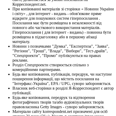
Корреспондент.net.
При копіюванні матеріалів зі сторінки « Новини України
і світу» , для інтернет - видань - обов'язкове пряме
відкрите для пошукових систем гіперпосилання .
Посилання має бути розміщена в незалежності від
повного або часткового використання матеріалів.
Гіперпосилання ( для інтернет - видань) - повинна бути
розміщена в підзаголовку або в першому абзаці
матеріалу.
Новини з позначками "Думка", "Експертиза", "Заява",
"Регіони", "Гроші", "Влада", "Вибори", "Тест-драйв",
"Спецпроекти", "Промо" публікуються на правах
реклами.
Розділ Спецпроекти створюється спільно з
комерційними партнерами.
Будь яке копіювання, публікація, передрук, чи наступне
поширення інформації, що містить посилання на
"Інтерфакс-Україна", EPA / UPG, суворо забороняється.
Власник веб-сторінки в розділі Я-Корреспондент є автор
публікації.
Будь-яке копіювання, передрук та відтворення
фотографічних творів та/або аудіовізуальних творів
правовласника Getty Images - суворо забороняється.
Матеріали сайту korrespondent.net призначені для осіб