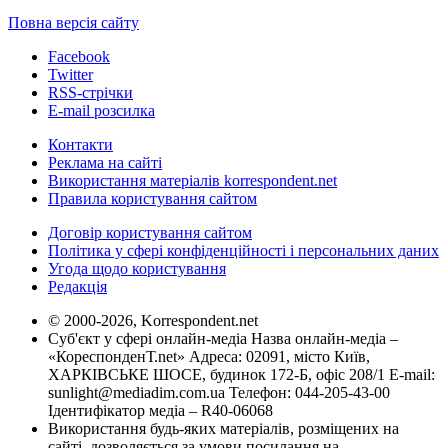
Повна версія сайту
Facebook
Twitter
RSS-стрічки
E-mail розсилка
Контакти
Реклама на сайті
Використання матеріалів korrespondent.net
Правила користування сайтом
Договір користування сайтом
Політика у сфері конфіденційності і персональних даних
Угода щодо користування
Редакція
© 2000-2026, Korrespondent.net
Суб'єкт у сфері онлайн-медіа Назва онлайн-медіа –
«КореспонденТ.net» Адреса: 02091, місто Київ,
ХАРКІВСЬКЕ ШОСЕ, будинок 172-Б, офіс 208/1 E-mail:
sunlight@mediadim.com.ua
Телефон: 044-205-43-00
Ідентифікатор медіа – R40-06068
Використання будь-яких матеріалів, розміщених на
сайті, дозволяється за умови посилання на