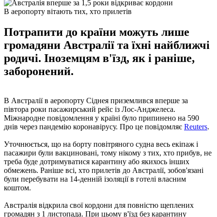
В аеропорту вітають тих, хто прилетів
Потрапити до країни можуть лише
громадяни Австралії та їхні найближчі
родичі. Іноземцям в'їзд, як і раніше,
заборонений.
В Австралії в аеропорту Сіднея приземлився вперше за
півтора роки пасажирський рейс із Лос-Анджелеса.
Міжнародне повідомлення у країні було припинено на 590
днів через пандемію коронавірусу. Про це повідомляє
Reuters
.
Уточнюється, що на борту повітряного судна весь екіпаж і
пасажири були вакциновані, тому нікому з тих, хто прибув, не
треба буде дотримуватися карантину або якихось інших
обмежень. Раніше всі, хто прилетів до Австралії, зобов'язані
були перебувати на 14-денній ізоляції в готелі власним
коштом.
Австралія відкрила свої кордони для повністю щеплених
громадян з 1 листопада. При цьому в'їзд без карантину