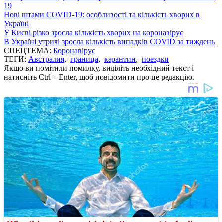
19
Нові штами COVID-19: особливості та кількість хворих в
Україні
У Києві різко зросла кількість хворих на коронавірус
В Україні утричі зросла кількість випадків COVID за тиждень
СПЕЦТЕМА:
Коронавірус
ТЕГИ:
Австралия
,
граница
,
карантин
,
поездки
Якщо ви помітили помилку, виділіть необхідний текст і
натисніть Ctrl + Enter, щоб повідомити про це редакцію.