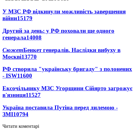
У МЗС РФ відкинули можливість завершення
війни
15179
Другий за день: у РФ поховали ще одного
генерала
14008
Сюжет
Бенкет генералів. Наслідки вибуху в
Москві
13770
РФ створила "українську бригаду" з полонених
- ISW
11600
Ексочільнику МЗС Угорщини Сійярто загрожує
в'язниця
11527
Україна поставила Путіна перед дилемою -
ЗМІ
10794
Читати коментарі