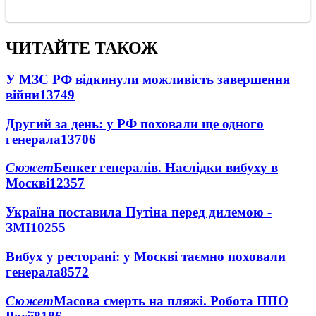
ЧИТАЙТЕ ТАКОЖ
У МЗС РФ відкинули можливість завершення
війни
13749
Другий за день: у РФ поховали ще одного
генерала
13706
Сюжет
Бенкет генералів. Наслідки вибуху в
Москві
12357
Україна поставила Путіна перед дилемою -
ЗМІ
10255
Вибух у ресторані: у Москві таємно поховали
генерала
8572
Сюжет
Масова смерть на пляжі. Робота ППО