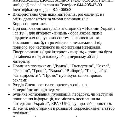
ХАРКІВСЬКЕ ШОСЕ, будинок 172-Б, офіс 208/1 E-mail:
sunlight@mediadim.com.ua
Телефон: 044-205-43-00
Ідентифікатор медіа – R40-06068
Використання будь-яких матеріалів, розміщених на
сайті, дозволяється за умови посилання на
Корреспондент.net.
При копіюванні матеріалів зі сторінки « Новини України
і світу» , для інтернет - видань - обов'язкове пряме
відкрите для пошукових систем гіперпосилання .
Посилання має бути розміщена в незалежності від
повного або часткового використання матеріалів.
Гіперпосилання ( для інтернет - видань) - повинна бути
розміщена в підзаголовку або в першому абзаці
матеріалу.
Новини з позначками "Думка", "Експертиза", "Заява",
"Регіони", "Гроші", "Влада", "Вибори", "Тест-драйв",
"Спецпроекти", "Промо" публікуються на правах
реклами.
Розділ Спецпроекти створюється спільно з
комерційними партнерами.
Будь яке копіювання, публікація, передрук, чи наступне
поширення інформації, що містить посилання на
"Інтерфакс-Україна", EPA / UPG, суворо забороняється.
Власник веб-сторінки в розділі Я-Корреспондент є автор
публікації.