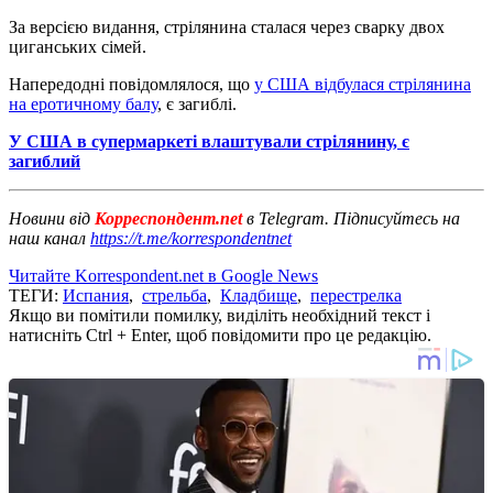
За версією видання, стрілянина сталася через сварку двох
циганських сімей.
Напередодні повідомлялося, що
у США відбулася стрілянина
на еротичному балу
, є загиблі.
У США в супермаркеті влаштували стрілянину, є
загиблий
Новини від
Корреспондент.net
в Telegram. Підписуйтесь на
наш канал
https://t.me/korrespondentnet
Читайте Korrespondent.net в Google News
ТЕГИ:
Испания
,
стрельба
,
Кладбище
,
перестрелка
Якщо ви помітили помилку, виділіть необхідний текст і
натисніть Ctrl + Enter, щоб повідомити про це редакцію.