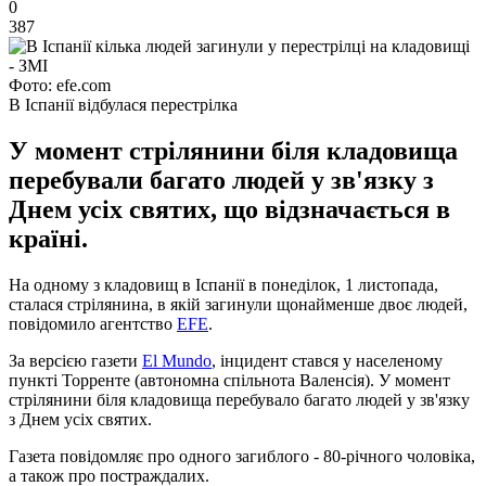
0
387
Фото: efe.com
В Іспанії відбулася перестрілка
У момент стрілянини біля кладовища
перебували багато людей у зв'язку з
Днем усіх святих, що відзначається в
країні.
На одному з кладовищ в Іспанії в понеділок, 1 листопада,
сталася стрілянина, в якій загинули щонайменше двоє людей,
повідомило агентство
EFE
.
За версією газети
El Mundo
, інцидент стався у населеному
пункті Торренте (автономна спільнота Валенсія). У момент
стрілянини біля кладовища перебувало багато людей у ​​зв'язку
з Днем усіх святих.
Газета повідомляє про одного загиблого - 80-річного чоловіка,
а також про постраждалих.