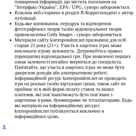
поширення інформації, що містить посилання на
"Інтерфакс-Україна", EPA / UPG, суворо забороняється.
Власник веб-сторінки в розділі Я-Корреспондент є автор
публікації.
Будь-яке копіювання, передрук та відтворення
фотографічних творів та/або аудіовізуальних творів
правовласника Getty Images - суворо забороняється.
Матеріали сайту korrespondent.net призначені для осіб
старше 21 року (21+). Участь в азартних іграх може
викликати ігрову залежність. Дотримуйтесь правил
(принципів) відповідальної гри. При виявленні перших
ознак залежності негайно зверніться до спеціаліста.
Пам'ятайте, що участь в азартних іграх не може бути
джерелом доходів або альтернативою роботі.
Інформаційний ресурс korrespondent.net не проводить
ігри на реальні та/або віртуальні гроші, також сайт не
приймає ні в якій формі оплату ставок та інших
платежів, які пов’язані/можуть бути пов’язані з
азартними іграми, букмекерами чи тоталізаторами. Будь-
які матеріали на інформаційному ресурсі
korrespondent.net публікуються виключно в
інформаційних цілях.
X