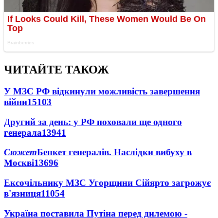
ЧИТАЙТЕ ТАКОЖ
У МЗС РФ відкинули можливість завершення
війни
15103
Другий за день: у РФ поховали ще одного
генерала
13941
Сюжет
Бенкет генералів. Наслідки вибуху в
Москві
13696
Ексочільнику МЗС Угорщини Сійярто загрожує
в'язниця
11054
Україна поставила Путіна перед дилемою -