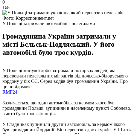
0
168
Фото: Корреспондент.net
У Польщі затримали автомобілі з нелегалами
Громадянина України затримали у
місті Бєльськ-Подляський. У його
автомобілі було троє курдів.
У Польщі минулої доби затримали чотирьох людей, які
перевозили нелегальних мігрантів від польсько-білоруського
кордону у бік ЄС. Серед водіїв був громадянин України. Про
це повідомляє
RMF24.
Зазначається, що один автомобіль, за кермом якого був
громадянин Польщі, зупинили в населеному пункті Соболєво,
в авто було троє афганців.
У Стадниках зупинили другий автомобіль, за кермом якого
був громадянин Йорданії. Він перевозив двох турків. У Щити-