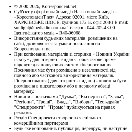
© 2000-2026, Korrespondent.net
Суб'єкт у сфері онлайн-медіа Назва онлайн-медіа –
«КореспонденТ.net» Адреса: 02091, місто Київ,
ХАРКІВСЬКЕ ШОСЕ, будинок 172-Б, офіс 208/1 E-mail:
sunlight@mediadim.com.ua
Телефон: 044-205-43-00
Ідентифікатор медіа – R40-06068
Використання будь-яких матеріалів, розміщених на
сайті, дозволяється за умови посилання на
Корреспондент.net.
При копіюванні матеріалів зі сторінки « Новини України
і світу» , для інтернет - видань - обов'язкове пряме
відкрите для пошукових систем гіперпосилання .
Посилання має бути розміщена в незалежності від
повного або часткового використання матеріалів.
Гіперпосилання ( для інтернет - видань) - повинна бути
розміщена в підзаголовку або в першому абзаці
матеріалу.
Новини з позначками "Думка", "Експертиза", "Заява",
"Регіони", "Гроші", "Влада", "Вибори", "Тест-драйв",
"Спецпроекти", "Промо" публікуються на правах
реклами.
Розділ Спецпроекти створюється спільно з
комерційними партнерами.
Будь яке копіювання, публікація, передрук, чи наступне