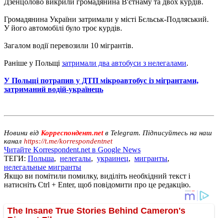
Дзенцолово викрили громадянина В'єтнаму та двох курдів.
Громадянина України затримали у місті Бєльськ-Подляський.
У його автомобілі було троє курдів.
Загалом водії перевозили 10 мігрантів.
Раніше у Польщі
затримали два автобуси з нелегалами
.
У Польщі потрапив у ДТП мікроавтобус із мігрантами,
затриманий водій-українець
Новини від
Корреспондент.net
в Telegram. Підписуйтесь на наш
канал
https://t.me/korrespondentnet
Читайте Korrespondent.net в Google News
ТЕГИ:
Польша
,
нелегалы
,
украинец
,
мигранты
,
нелегальные мигранты
Якщо ви помітили помилку, виділіть необхідний текст і
натисніть Ctrl + Enter, щоб повідомити про це редакцію.