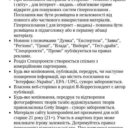
і світу» , для інтернет - видань - обов'язкове пряме
відкрите для пошукових систем гіперпосилання .
Посилання має бути розміщена в незалежності від
повного або часткового використання матеріалів.
Гіперпосилання ( для інтернет - видань) - повинна бути
розміщена в підзаголовку або в першому абзаці
матеріалу.
Новини з позначками "Думка", "Експертиза", "Заява",
"Регіони", "Гроші", "Влада", "Вибори", "Тест-драйв",
"Спецпроекти", "Промо" публікуються на правах
реклами.
Розділ Спецпроекти створюється спільно з
комерційними партнерами.
Будь яке копіювання, публікація, передрук, чи наступне
поширення інформації, що містить посилання на
"Інтерфакс-Україна", EPA / UPG, суворо забороняється.
Власник веб-сторінки в розділі Я-Корреспондент є автор
публікації.
Будь-яке копіювання, передрук та відтворення
фотографічних творів та/або аудіовізуальних творів
правовласника Getty Images - суворо забороняється.
Матеріали сайту korrespondent.net призначені для осіб
старше 21 року (21+). Участь в азартних іграх може
викликати ігрову залежність. Дотримуйтесь правил
(принципів) відповідальної гри. При виявленні перших