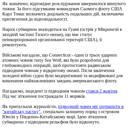
Як зазначено, відповідне розслідування завершилося минулого
тижня. За його підсумками командувач Сьомого флоту США
Карл Томас визначить доцільність подальших дій, включаючи
притягнення до відповідальності.
Наразі субмарина знаходиться на Гуамі (острів у Мікронезії в
західній частині Тихого океану, що має статус
неінкорпорованої організованої території США), її
ремонтують.
Військові нагадали, що Connecticut - один із трьох ударних
атомних човнів типу Sea Wolf, які були розроблені для
глибоководних операцій, щоб протистояти радянським
підводним човнам у відкритому океані. Після закінчення
холодної війни судна були модернізовані та модифіковані для
виконання найважливіших завдань американського флоту.
Нагадаємо, інцидент із підводним човном
стався 2 жовтня
.
Під час зіткнення постраждали 11 моряків.
Як припускали журналісти,
підводний човен міг потрапити в
"китайську пастку"
, спеціально залишену поряд з островом
Юнсін у Південно-Китайському морі. Ідею зіткнення
субмарини з підводним рельєфом було відкинуто.