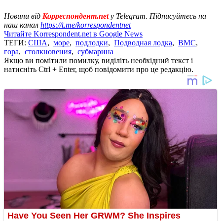
Новини від
Корреспондент.net
у Telegram. Підписуйтесь на
наш канал
https://t.me/korrespondentnet
Читайте Korrespondent.net в Google News
ТЕГИ:
США
,
море
,
подлодки
,
Подводная лодка
,
ВМС
,
гора
,
столкновения
,
субмарина
Якщо ви помітили помилку, виділіть необхідний текст і
натисніть Ctrl + Enter, щоб повідомити про це редакцію.