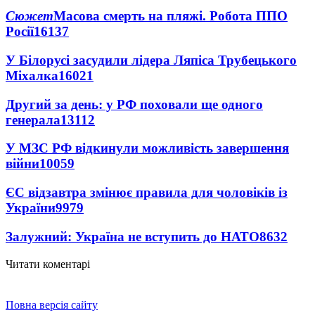
Сюжет
Масова смерть на пляжі. Робота ППО
Росії
16137
У Білорусі засудили лідера Ляпіса Трубецького
Міхалка
16021
Другий за день: у РФ поховали ще одного
генерала
13112
У МЗС РФ відкинули можливість завершення
війни
10059
ЄС відзавтра змінює правила для чоловіків із
України
9979
Залужний: Україна не вступить до НАТО
8632
Читати коментарі
Повна версія сайту