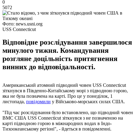
0
5072
Фото: news.usni.org
USS Connecticut
Відповідне розслідування завершилося
минулого тижня. Командування
розгляне доцільність притягнення
винних до відповідальності.
Американський атомний підводний човен USS Connecticut
зіткнувся в Південно-Китайському морі з підводною горою,
яка не була позначена на карті. Про це у понеділок, 1
листопада,
повідомили
у Військово-морських силах США.
"Під час розслідування було встановлено, що підводний човен
ВМС США USS Connecticut зіткнувся з не позначеною на
карті підводною горою в міжнародних водах в Індо-
Тихоокеанському регіоні", - йдеться в повідомленні.