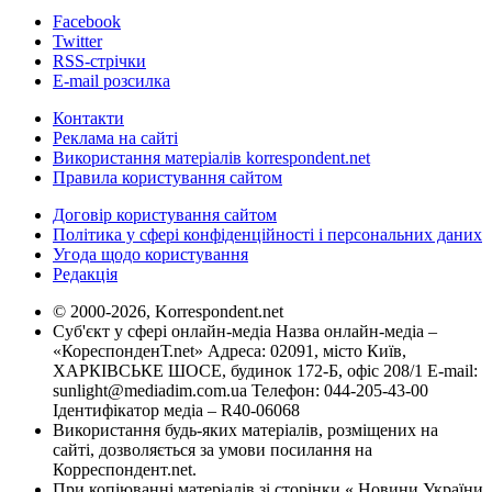
Facebook
Twitter
RSS-стрічки
E-mail розсилка
Контакти
Реклама на сайті
Використання матеріалів korrespondent.net
Правила користування сайтом
Договір користування сайтом
Політика у сфері конфіденційності і персональних даних
Угода щодо користування
Редакція
© 2000-2026, Korrespondent.net
Суб'єкт у сфері онлайн-медіа Назва онлайн-медіа –
«КореспонденТ.net» Адреса: 02091, місто Київ,
ХАРКІВСЬКЕ ШОСЕ, будинок 172-Б, офіс 208/1 E-mail:
sunlight@mediadim.com.ua
Телефон: 044-205-43-00
Ідентифікатор медіа – R40-06068
Використання будь-яких матеріалів, розміщених на
сайті, дозволяється за умови посилання на
Корреспондент.net.
При копіюванні матеріалів зі сторінки « Новини України