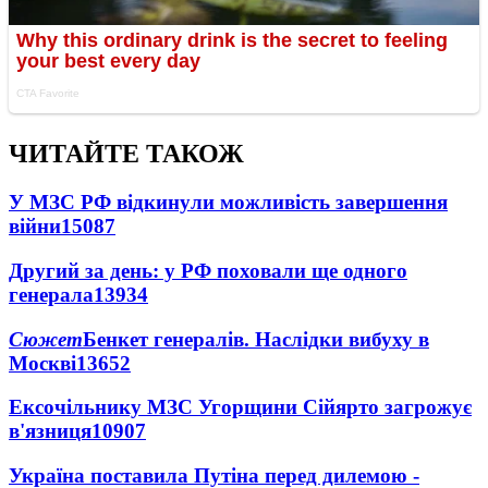
ЧИТАЙТЕ ТАКОЖ
У МЗС РФ відкинули можливість завершення
війни
15087
Другий за день: у РФ поховали ще одного
генерала
13934
Сюжет
Бенкет генералів. Наслідки вибуху в
Москві
13652
Ексочільнику МЗС Угорщини Сійярто загрожує
в'язниця
10907
Україна поставила Путіна перед дилемою -