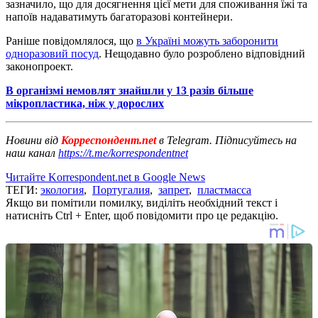
зазначило, що для досягнення цієї мети для споживання їжі та
напоїв надаватимуть багаторазові контейнери.
Раніше повідомлялося, що
в Україні можуть заборонити
одноразовий посуд
. Нещодавно було розроблено відповідний
законопроект.
В організмі немовлят знайшли у 13 разів більше
мікропластика, ніж у дорослих
Новини від
Корреспондент.net
в Telegram. Підписуйтесь на
наш канал
https://t.me/korrespondentnet
Читайте Korrespondent.net в Google News
ТЕГИ:
экология
,
Португалия
,
запрет
,
пластмасса
Якщо ви помітили помилку, виділіть необхідний текст і
натисніть Ctrl + Enter, щоб повідомити про це редакцію.