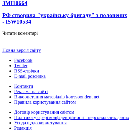
ЗМІ
10664
РФ створила "українську бригаду" з полонених
- ISW
10534
Читати коментарі
Повна версія сайту
Facebook
Twitter
RSS-стрічки
E-mail розсилка
Контакти
Реклама на сайті
Використання матеріалів korrespondent.net
Правила користування сайтом
Договір користування сайтом
Політика у сфері конфіденційності і персональних даних
Угода щодо користування
Редакція