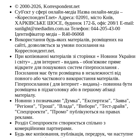
© 2000-2026, Korrespondent.net
Суб'єкт у сфері онлайн-медіа Назва онлайн-медіа –
«КореспонденТ.net» Адреса: 02091, місто Київ,
ХАРКІВСЬКЕ ШОСЕ, будинок 172-Б, офіс 208/1 E-mail:
sunlight@mediadim.com.ua
Телефон: 044-205-43-00
Ідентифікатор медіа – R40-06068
Використання будь-яких матеріалів, розміщених на
сайті, дозволяється за умови посилання на
Корреспондент.net.
При копіюванні матеріалів зі сторінки « Новини України
і світу» , для інтернет - видань - обов'язкове пряме
відкрите для пошукових систем гіперпосилання .
Посилання має бути розміщена в незалежності від
повного або часткового використання матеріалів.
Гіперпосилання ( для інтернет - видань) - повинна бути
розміщена в підзаголовку або в першому абзаці
матеріалу.
Новини з позначками "Думка", "Експертиза", "Заява",
"Регіони", "Гроші", "Влада", "Вибори", "Тест-драйв",
"Спецпроекти", "Промо" публікуються на правах
реклами.
Розділ Спецпроекти створюється спільно з
комерційними партнерами.
Будь яке копіювання, публікація, передрук, чи наступне