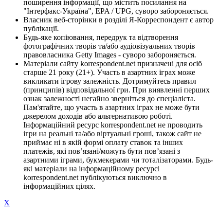
поширення інформації, що містить посилання на
"Інтерфакс-Україна", EPA / UPG, суворо забороняється.
Власник веб-сторінки в розділі Я-Корреспондент є автор
публікації.
Будь-яке копіювання, передрук та відтворення
фотографічних творів та/або аудіовізуальних творів
правовласника Getty Images - суворо забороняється.
Матеріали сайту korrespondent.net призначені для осіб
старше 21 року (21+). Участь в азартних іграх може
викликати ігрову залежність. Дотримуйтесь правил
(принципів) відповідальної гри. При виявленні перших
ознак залежності негайно зверніться до спеціаліста.
Пам'ятайте, що участь в азартних іграх не може бути
джерелом доходів або альтернативою роботі.
Інформаційний ресурс korrespondent.net не проводить
ігри на реальні та/або віртуальні гроші, також сайт не
приймає ні в якій формі оплату ставок та інших
платежів, які пов’язані/можуть бути пов’язані з
азартними іграми, букмекерами чи тоталізаторами. Будь-
які матеріали на інформаційному ресурсі
korrespondent.net публікуються виключно в
інформаційних цілях.
X