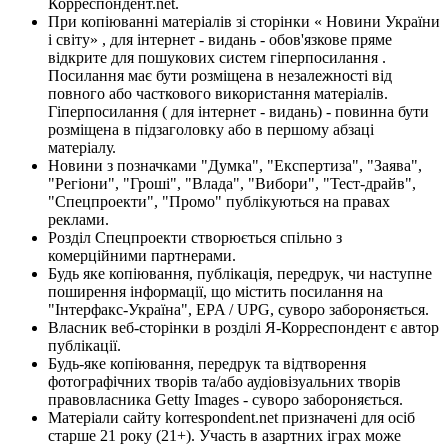
Корреспондент.net.
При копіюванні матеріалів зі сторінки « Новини України
і світу» , для інтернет - видань - обов'язкове пряме
відкрите для пошукових систем гіперпосилання .
Посилання має бути розміщена в незалежності від
повного або часткового використання матеріалів.
Гіперпосилання ( для інтернет - видань) - повинна бути
розміщена в підзаголовку або в першому абзаці
матеріалу.
Новини з позначками "Думка", "Експертиза", "Заява",
"Регіони", "Гроші", "Влада", "Вибори", "Тест-драйв",
"Спецпроекти", "Промо" публікуються на правах
реклами.
Розділ Спецпроекти створюється спільно з
комерційними партнерами.
Будь яке копіювання, публікація, передрук, чи наступне
поширення інформації, що містить посилання на
"Інтерфакс-Україна", EPA / UPG, суворо забороняється.
Власник веб-сторінки в розділі Я-Корреспондент є автор
публікації.
Будь-яке копіювання, передрук та відтворення
фотографічних творів та/або аудіовізуальних творів
правовласника Getty Images - суворо забороняється.
Матеріали сайту korrespondent.net призначені для осіб
старше 21 року (21+). Участь в азартних іграх може