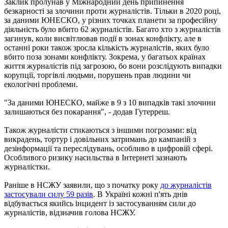
Заклик пролунав у Міжнародний день припинення
безкарності за злочини проти журналістів. Тільки в 2020 році,
за даними ЮНЕСКО, у різних точках планети за професійну
діяльність було вбито 62 журналістів. Багато хто з журналістів
загинув, коли висвітлював події в зонах конфлікту, але в
останні роки також зросла кількість журналістів, яких було
вбито поза зонами конфлікту. Зокрема, у багатьох країнах
життя журналістів під загрозою, бо вони розслідують випадки
корупції, торгівлі людьми, порушень прав людини чи
екологічні проблеми.
"За даними ЮНЕСКО, майже в 9 з 10 випадків такі злочини
залишаються без покарання", - додав Гутерреш.
Також журналісти стикаються з іншими погрозами: від
викрадень, тортур і довільних затримань до кампаній з
дезінформації та переслідувань, особливо в цифровій сфері.
Особливого ризику насильства в Інтернеті зазнають
журналістки.
Раніше в НСЖУ заявили, що з початку року
до журналістів
застосували силу 59 разів
. В Україні кожні п'ять днів
відбувається якийсь інцидент із застосуванням сили до
журналістів, відзначив голова НСЖУ.