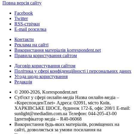
Повна версія сайту
Facebook
Twitter
RSS-стрічки
E-mail розсилка
Контакти
Реклама на сайті
Використання матеріалів korrespondent.net
Правила користування сайтом
Договір користування сайтом
Політика у сфері конфіденційності і персональних даних
Угода щодо користування
Редакція
© 2000-2026, Korrespondent.net
Суб'єкт у сфері онлайн-медіа Назва онлайн-медіа –
«КореспонденТ.net» Адреса: 02091, місто Київ,
ХАРКІВСЬКЕ ШОСЕ, будинок 172-Б, офіс 208/1 E-mail:
sunlight@mediadim.com.ua
Телефон: 044-205-43-00
Ідентифікатор медіа – R40-06068
Використання будь-яких матеріалів, розміщених на
сайті, дозволяється за умови посилання на