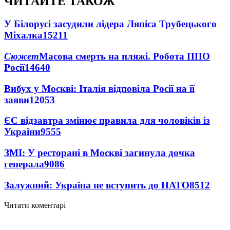
ЧИТАЙТЕ ТАКОЖ
У Білорусі засудили лідера Ляпіса Трубецького
Міхалка
15211
Сюжет
Масова смерть на пляжі. Робота ППО
Росії
14640
Вибух у Москві: Італія відповіла Росії на її
заяви
12053
ЄС відзавтра змінює правила для чоловіків із
України
9555
ЗМІ: У ресторані в Москві загинула дочка
генерала
9086
Залужний: Україна не вступить до НАТО
8512
Читати коментарі