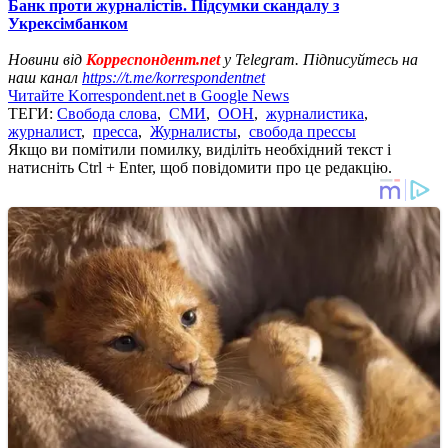
Банк проти журналістів. Підсумки скандалу з
Укрексімбанком
Новини від
Корреспондент.net
у Telegram. Підписуйтесь на
наш канал
https://t.me/korrespondentnet
Читайте Korrespondent.net в Google News
ТЕГИ:
Свобода слова
,
СМИ
,
ООН
,
журналистика
,
журналист
,
пресса
,
Журналисты
,
свобода прессы
Якщо ви помітили помилку, виділіть необхідний текст і
натисніть Ctrl + Enter, щоб повідомити про це редакцію.