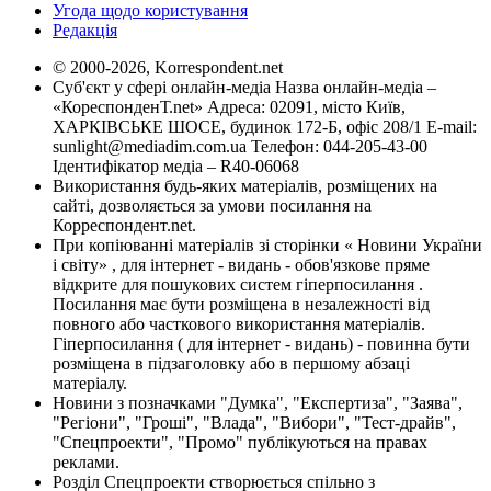
Угода щодо користування
Редакція
© 2000-2026, Korrespondent.net
Суб'єкт у сфері онлайн-медіа Назва онлайн-медіа –
«КореспонденТ.net» Адреса: 02091, місто Київ,
ХАРКІВСЬКЕ ШОСЕ, будинок 172-Б, офіс 208/1 E-mail:
sunlight@mediadim.com.ua
Телефон: 044-205-43-00
Ідентифікатор медіа – R40-06068
Використання будь-яких матеріалів, розміщених на
сайті, дозволяється за умови посилання на
Корреспондент.net.
При копіюванні матеріалів зі сторінки « Новини України
і світу» , для інтернет - видань - обов'язкове пряме
відкрите для пошукових систем гіперпосилання .
Посилання має бути розміщена в незалежності від
повного або часткового використання матеріалів.
Гіперпосилання ( для інтернет - видань) - повинна бути
розміщена в підзаголовку або в першому абзаці
матеріалу.
Новини з позначками "Думка", "Експертиза", "Заява",
"Регіони", "Гроші", "Влада", "Вибори", "Тест-драйв",
"Спецпроекти", "Промо" публікуються на правах
реклами.
Розділ Спецпроекти створюється спільно з