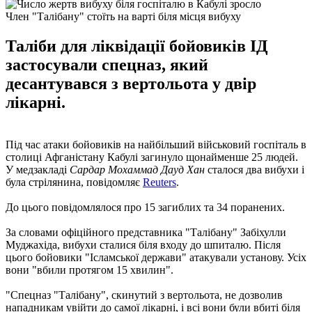
Член "Талібану" стоїть на варті біля місця вибуху
Таліби для ліквідації бойовиків ІД
застосували спецназ, який
десантувався з вертольота у двір
лікарні.
Під час атаки бойовиків на найбільший військовий госпіталь в
столиці Афганістану Кабулі загинуло щонайменше 25 людей.
У медзакладі
Сардар Мохаммад Дауд Хан
сталося два вибухи і
була стрілянина, повідомляє
Reuters
.
До цього повідомлялося про 15 загиблих та 34 поранених.
За словами офіційного представника "Талібану" Забіхулли
Муджахіда, вибухи сталися біля входу до шпиталю. Після
цього бойовики "Ісламської держави" атакували установу. Усіх
вони "вбили протягом 15 хвилин".
"Спецназ "Талібану", скинутий з вертольота, не дозволив
нападникам увійти до самої лікарні, і всі вони були вбиті біля