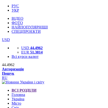
РУС
УКР
ВІДЕО
ФОТО
НАЙПОПУЛЯРНІШІ
СПЕЦПРОЕКТИ
USD
USD
44.4962
EUR
51.3814
Всі курси валют
44.4962
Авторизація
Пошук
RU
ВСІ РОЗДІЛИ
Головна
Україна
Місто
Світ