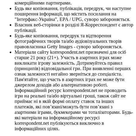
комерційними партнерами.
Будь яке копіювання, публікація, передрук, чи наступне
поширення інформації, що містить посилання на
"Інтерфакс-Україна", EPA / UPG, суворо забороняється.
Власник веб-сторінки в розділі Я-Корреспондент є автор
публікації.
Будь-яке копіювання, передрук та відтворення
фотографічних творів та/або аудіовізуальних творів
правовласника Getty Images - суворо забороняється.
Матеріали сайту korrespondent.net призначені для осіб
старше 21 року (21+). Участь в азартних іграх може
викликати ігрову залежність. Дотримуйтесь правил
(принципів) відповідальної гри. При виявленні перших
ознак залежності негайно зверніться до спеціаліста.
Пам'ятайте, що участь в азартних іграх не може бути
джерелом доходів або альтернативою роботі.
Інформаційний ресурс korrespondent.net не проводить
ігри на реальні та/або віртуальні гроші, також сайт не
приймає ні в якій формі оплату ставок та інших
платежів, які пов’язані/можуть бути пов’язані з
азартними іграми, букмекерами чи тоталізаторами. Будь-
які матеріали на інформаційному ресурсі
korrespondent.net публікуються виключно в
інформаційних цілях.