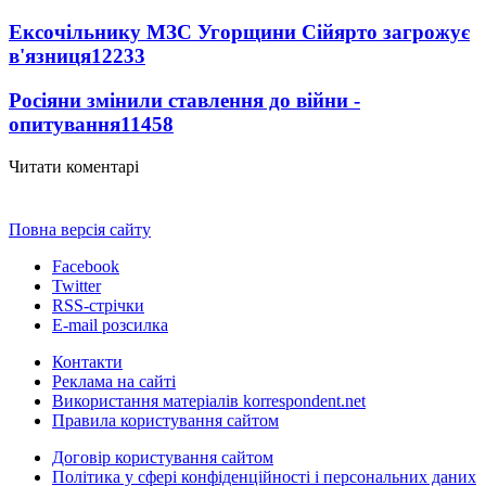
Ексочільнику МЗС Угорщини Сійярто загрожує
в'язниця
12233
Росіяни змінили ставлення до війни -
опитування
11458
Читати коментарі
Повна версія сайту
Facebook
Twitter
RSS-стрічки
E-mail розсилка
Контакти
Реклама на сайті
Використання матеріалів korrespondent.net
Правила користування сайтом
Договір користування сайтом
Політика у сфері конфіденційності і персональних даних