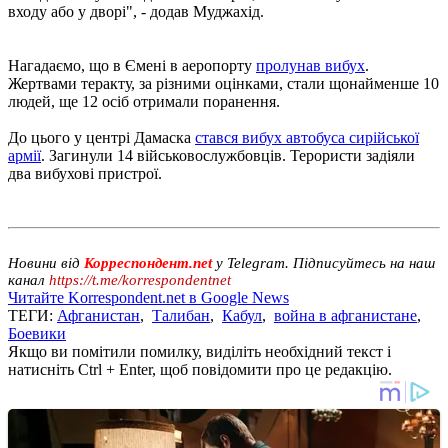
входу або у дворі", - додав Муджахід.
Нагадаємо, що в Ємені в аеропорту
пролунав вибух
.
Жертвами теракту, за різними оцінками, стали щонайменше 10
людей, ще 12 осіб отримали поранення.
До цього у центрі Дамаска
стався вибух автобуса сирійської
армії
. Загинули 14 військовослужбовців. Терористи задіяли
два вибухові пристрої.
Новини від
Корреспондент.net
у Telegram. Підписуйтесь на наш
канал
https://t.me/korrespondentnet
Читайте Korrespondent.net в Google News
ТЕГИ:
Афганистан
,
Талибан
,
Кабул
,
война в афганистане
,
Боевики
Якщо ви помітили помилку, виділіть необхідний текст і
натисніть Ctrl + Enter, щоб повідомити про це редакцію.