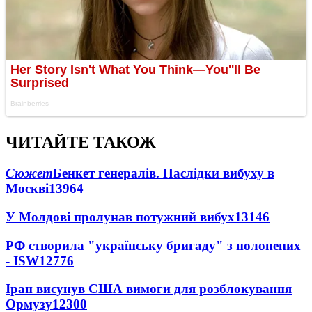
ЧИТАЙТЕ ТАКОЖ
Сюжет
Бенкет генералів. Наслідки вибуху в
Москві
13964
У Молдові пролунав потужний вибух
13146
РФ створила "українську бригаду" з полонених
- ISW
12776
Іран висунув США вимоги для розблокування
Ормузу
12300