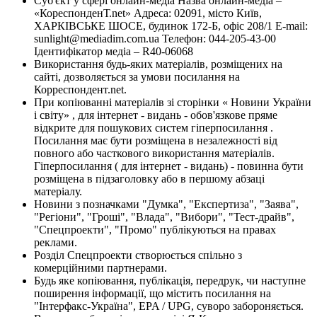
Суб'єкт у сфері онлайн-медіа Назва онлайн-медіа –
«КореспонденТ.net» Адреса: 02091, місто Київ,
ХАРКІВСЬКЕ ШОСЕ, будинок 172-Б, офіс 208/1 E-mail:
sunlight@mediadim.com.ua
Телефон: 044-205-43-00
Ідентифікатор медіа – R40-06068
Використання будь-яких матеріалів, розміщених на
сайті, дозволяється за умови посилання на
Корреспондент.net.
При копіюванні матеріалів зі сторінки « Новини України
і світу» , для інтернет - видань - обов'язкове пряме
відкрите для пошукових систем гіперпосилання .
Посилання має бути розміщена в незалежності від
повного або часткового використання матеріалів.
Гіперпосилання ( для інтернет - видань) - повинна бути
розміщена в підзаголовку або в першому абзаці
матеріалу.
Новини з позначками "Думка", "Експертиза", "Заява",
"Регіони", "Гроші", "Влада", "Вибори", "Тест-драйв",
"Спецпроекти", "Промо" публікуються на правах
реклами.
Розділ Спецпроекти створюється спільно з
комерційними партнерами.
Будь яке копіювання, публікація, передрук, чи наступне
поширення інформації, що містить посилання на
"Інтерфакс-Україна", EPA / UPG, суворо забороняється.