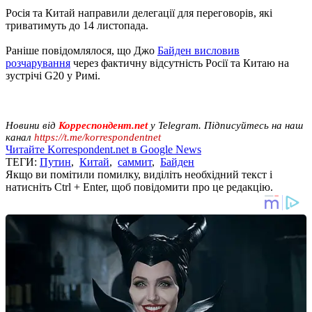
Росія та Китай направили делегації для переговорів, які
триватимуть до 14 листопада.
Раніше повідомлялося, що Джо
Байден висловив
розчарування
через фактичну відсутність Росії та Китаю на
зустрічі G20 у Римі.
Новини від
Корреспондент.net
у Telegram. Підписуйтесь на наш
канал
https://t.me/korrespondentnet
Читайте Korrespondent.net в Google News
ТЕГИ:
Путин
,
Китай
,
саммит
,
Байден
Якщо ви помітили помилку, виділіть необхідний текст і
натисніть Ctrl + Enter, щоб повідомити про це редакцію.