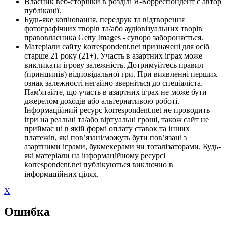
Власник веб-сторінки в розділі Я-Корреспондент є автор
публікації.
Будь-яке копіювання, передрук та відтворення
фотографічних творів та/або аудіовізуальних творів
правовласника Getty Images - суворо забороняється.
Матеріали сайту korrespondent.net призначені для осіб
старше 21 року (21+). Участь в азартних іграх може
викликати ігрову залежність. Дотримуйтесь правил
(принципів) відповідальної гри. При виявленні перших
ознак залежності негайно зверніться до спеціаліста.
Пам'ятайте, що участь в азартних іграх не може бути
джерелом доходів або альтернативою роботі.
Інформаційний ресурс korrespondent.net не проводить
ігри на реальні та/або віртуальні гроші, також сайт не
приймає ні в якій формі оплату ставок та інших
платежів, які пов’язані/можуть бути пов’язані з
азартними іграми, букмекерами чи тоталізаторами. Будь-
які матеріали на інформаційному ресурсі
korrespondent.net публікуються виключно в
інформаційних цілях.
X
Ошибка