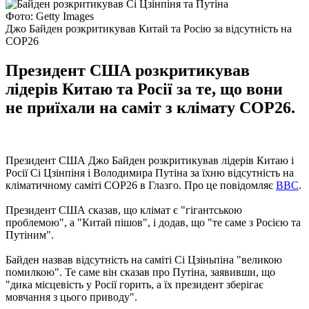
Фото: Getty Images
Джо Байден розкритикував Китай та Росію за відсутність на
COP26
Президент США розкритикував
лідерів Китаю та Росії за те, що вони
не приїхали на саміт з клімату COP26.
Президент США Джо Байден розкритикував лідерів Китаю і
Росії Сі Цзінпіня і Володимира Путіна за їхню відсутність на
кліматичному саміті COP26 в Глазго. Про це повідомляє
BBC
.
Президент США сказав, що клімат є "гігантською
проблемою", а "Китай пішов", і додав, що "те саме з Росією та
Путіним".
Байден назвав відсутність на саміті Сі Цзіньпіна "великою
помилкою". Те саме він сказав про Путіна, заявивши, що
"дика місцевість у Росії горить, а їх президент зберігає
мовчання з цього приводу".