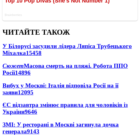
ЧИТАЙТЕ ТАКОЖ
У Білорусі засудили лідера Ляпіса Трубецького
Міхалка
15458
Сюжет
Масова смерть на пляжі. Робота ППО
Росії
14896
Вибух у Москві: Італія відповіла Росії на її
заяви
12095
ЄС відзавтра змінює правила для чоловіків із
України
9646
ЗМІ: У ресторані в Москві загинула дочка
генерала
9143