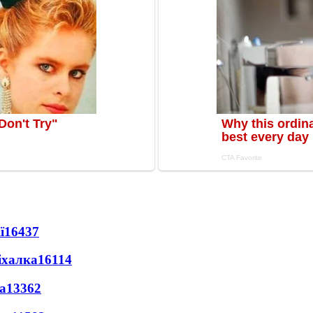
ї
16437
іхалка
16114
а
13362