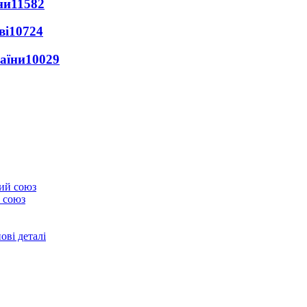
ни
11582
ві
10724
раїни
10029
 союз
ові деталі