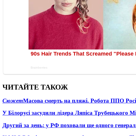
ЧИТАЙТЕ ТАКОЖ
Сюжет
Масова смерть на пляжі. Робота ППО Росі
У Білорусі засудили лідера Ляпіса Трубецького М
Другий за день: у РФ поховали ще одного генерал