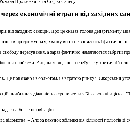
– Романа Протасевича та Софію Сапегу
через економічні втрати від західних санк
арів від західних санкцій. Про це сказав голова департаменту ав
ртнерів продовжується, хватку вони не знижують і фактично пере
свободу пересування, а зараз фактично намагаються забрати прав
ення проблеми. Але, на жаль, вона перебуває у критичній площ
ів. Це пов'язано і з обльотом, і з втратою ринку". Сікорський у
кцій, пов'язане з діяльністю аеропорту та з Білаеронавігацією".
рипадає на Белаеронавігацію.
ава відомства. – Але за рахунок збільшення кількості польотів зі