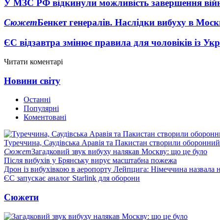
У МЗС РФ відкинули можливість завершення вій
Сюжет
Бенкет генералів. Наслідки вибуху в Моск
ЄС відзавтра змінює правила для чоловіків із Ук
Читати коментарі
Новини світу
Останні
Популярні
Коментовані
Туреччина, Саудівська Аравія та Пакистан створили оборонний
Сюжет
Загадковий звук вибуху налякав Москву: що це було
Після вибухів у Брянську вирує масштабна пожежа
Дрон із вибухівкою в аеропорту Лейпцига: Німеччина назвала н
ЄС запускає аналог Starlink для оборони
Сюжети