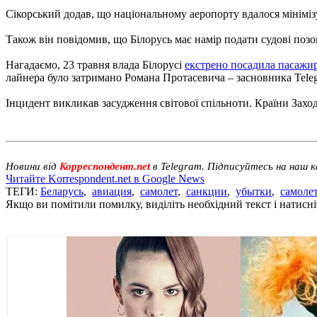
Сікорський додав, що національному аеропорту вдалося мінімізу
Також він повідомив, що Білорусь має намір подати судові позови
Нагадаємо, 23 травня влада Білорусі
екстрено посадила пасажир
лайнера було затримано Романа Протасевича – засновника Tele
Інцидент викликав засудження світової спільноти. Країни Захо
Новини від
Корреспондент.net
в Telegram. Підписуйтесь на наш 
Читайте Korrespondent.net в Google News
ТЕГИ:
Беларусь
,
авиация
,
самолет
,
санкции
,
убытки
,
самоле
Якщо ви помітили помилку, виділіть необхідний текст і натисніт