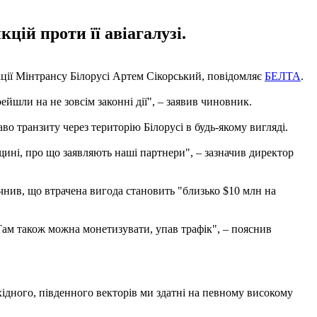
цій проти її авіагалузі.
іації Мінтрансу Білорусі Артем Сікорський, повідомляє
БЕЛТА
.
йшли на не зовсім законні дії", – заявив чиновник.
о транзиту через територію Білорусі в будь-якому вигляді.
ині, про що заявляють наші партнери", – зазначив директор
точнив, що втрачена вигода становить "близько $10 млн на
 "Там також можна монетизувати, упав трафік", – пояснив
 східного, південного векторів ми здатні на певному високому