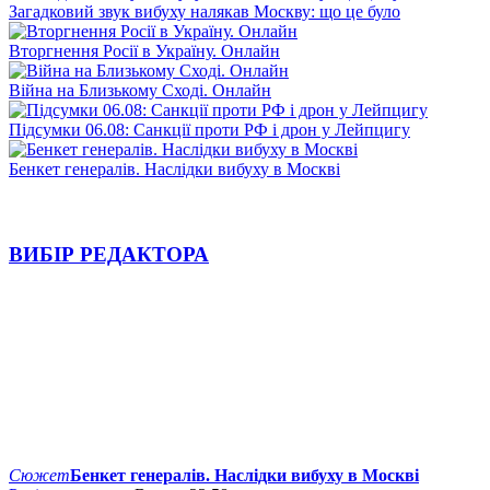
Загадковий звук вибуху налякав Москву: що це було
Вторгнення Росії в Україну. Онлайн
Війна на Близькому Сході. Онлайн
Підсумки 06.08: Санкції проти РФ і дрон у Лейпцигу
Бенкет генералів. Наслідки вибуху в Москві
ВИБІР РЕДАКТОРА
Сюжет
Бенкет генералів. Наслідки вибуху в Москві