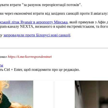
вати втрати "за рахунок переорієнтації потоків".
 через економічні втрати від західних санкцій проти її авіагалуз
ський літак Ryanair в аеропорту Мінська
, який прямував з Афін
gram-каналу NEXTA, визнаного в країні екстремістським, та його
ду
запровадили проти Білорусі нові санкції
.
канал
https://t.me/korrespondentnet
ты
ь Ctrl + Enter, щоб повідомити про це редакцію.