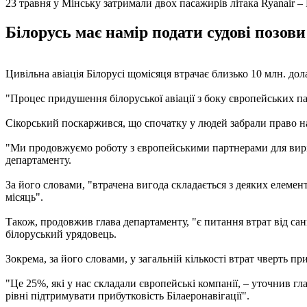
23 травня у Мінську затримали двох пасажирів літака Ryanair 
Білорусь має намір подати судові позови 
Цивільна авіація Білорусі щомісяця втрачає близько 10 млн. дол
"Процес придушення білоруської авіації з боку європейських па
Сікорський поскаржився, що спочатку у людей забрали право на 
"Ми продовжуємо роботу з європейськими партнерами для виріш
департаменту.
За його словами, "втрачена вигода складається з деяких елемент
місяць".
Також, продовжив глава департаменту, "є питання втрат від сан
білоруський урядовець.
Зокрема, за його словами, у загальній кількості втрат чверть п
"Це 25%, які у нас складали європейські компанії, – уточнив гл
рівні підтримувати прибутковість Білаеронавігації".