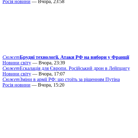
Росія новини
— Вчора, 23:58
Сюжет
Брудні технології. Атаки РФ на вибори у Франції
Новини світу
— Вчора, 23:39
Сюжет
Ескалація для Європи. Російський дрон в Лейпцигу
Новини світу
— Вчора, 17:07
Сюжет
Зміни в армії РФ: що стоїть за рішенням Путіна
Росія новини
— Вчора, 15:20