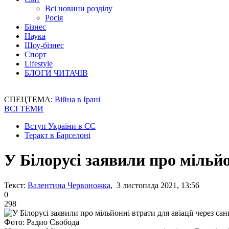
Всі новини розділу
Росія
Бізнес
Наука
Шоу-бізнес
Спорт
Lifestyle
БЛОГИ ЧИТАЧІВ
СПЕЦТЕМА:
Війна в Ірані
ВСІ ТЕМИ
Вступ України в ЄС
Теракт в Барселоні
У Білорусі заявили про мільйон
Текст:
Валентина Червоножка
, 3 листопада 2021, 13:56
0
298
Фото: Радио Свобода