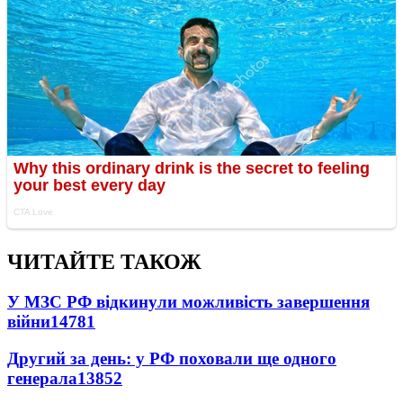
ЧИТАЙТЕ ТАКОЖ
У МЗС РФ відкинули можливість завершення
війни
14781
Другий за день: у РФ поховали ще одного
генерала
13852