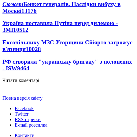
Сюжет
Бенкет генералів. Наслідки вибуху в
Москві
13176
Україна поставила Путіна перед дилемою -
ЗМІ
10512
Ексочільнику МЗС Угорщини Сійярто загрожує
в'язниця
10028
РФ створила "українську бригаду" з полонених
- ISW
9464
Читати коментарі
Повна версія сайту
Facebook
Twitter
RSS-стрічки
E-mail розсилка
Контакти