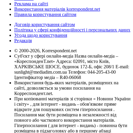
Реклама на сайті
Використання матеріалів korrespondent.net
Правила користування сайтом
Договір користування сайтом
Політика у сфері конфіденційності і персональних даних
Угода щодо користування
Редакція
© 2000-2026, Korrespondent.net
Суб'єкт у сфері онлайн-медіа Назва онлайн-медіа –
«КореспонденТ.net» Адреса: 02091, місто Київ,
ХАРКІВСЬКЕ ШОСЕ, будинок 172-Б, офіс 208/1 E-mail:
sunlight@mediadim.com.ua
Телефон: 044-205-43-00
Ідентифікатор медіа – R40-06068
Використання будь-яких матеріалів, розміщених на
сайті, дозволяється за умови посилання на
Корреспондент.net.
При копіюванні матеріалів зі сторінки « Новини України
і світу» , для інтернет - видань - обов'язкове пряме
відкрите для пошукових систем гіперпосилання .
Посилання має бути розміщена в незалежності від
повного або часткового використання матеріалів.
Гіперпосилання ( для інтернет - видань) - повинна бути
розміщена в підзаголовку або в першому абзаці