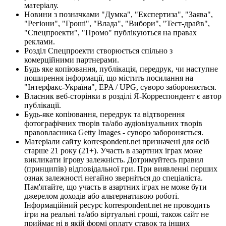
матеріалу.
Новини з позначками "Думка", "Експертиза", "Заява",
"Регіони", "Гроші", "Влада", "Вибори", "Тест-драйв",
"Спецпроекти", "Промо" публікуються на правах
реклами.
Розділ Спецпроекти створюється спільно з
комерційними партнерами.
Будь яке копіювання, публікація, передрук, чи наступне
поширення інформації, що містить посилання на
"Інтерфакс-Україна", EPA / UPG, суворо забороняється.
Власник веб-сторінки в розділі Я-Корреспондент є автор
публікації.
Будь-яке копіювання, передрук та відтворення
фотографічних творів та/або аудіовізуальних творів
правовласника Getty Images - суворо забороняється.
Матеріали сайту korrespondent.net призначені для осіб
старше 21 року (21+). Участь в азартних іграх може
викликати ігрову залежність. Дотримуйтесь правил
(принципів) відповідальної гри. При виявленні перших
ознак залежності негайно зверніться до спеціаліста.
Пам'ятайте, що участь в азартних іграх не може бути
джерелом доходів або альтернативою роботі.
Інформаційний ресурс korrespondent.net не проводить
ігри на реальні та/або віртуальні гроші, також сайт не
приймає ні в якій формі оплату ставок та інших