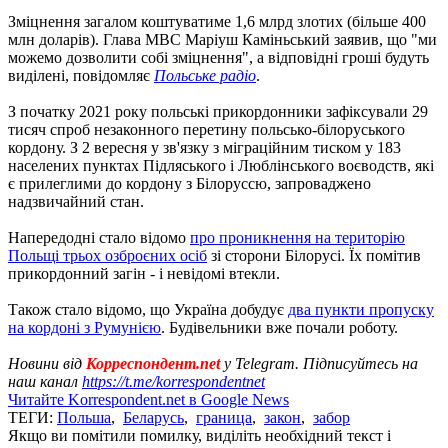
Зміцнення загалом коштуватиме 1,6 млрд злотих (більше 400
млн доларів). Глава МВС Маріуш Каміньський заявив, що "ми
можемо дозволити собі зміцнення", а відповідні гроші будуть
виділені, повідомляє
Польське радіо
.
З початку 2021 року польські прикордонники зафіксували 29
тисяч спроб незаконного перетину польсько-білоруського
кордону. З 2 вересня у зв'язку з міграційним тиском у 183
населених пунктах Підляського і Люблінського воєводств, які
є прилеглими до кордону з Білоруссю, запроваджено
надзвичайний стан.
Напередодні стало відомо
про проникнення на територію
Польщі трьох озброєних осіб
зі сторони Білорусі. Їх помітив
прикордонний загін - і невідомі втекли.
Також стало відомо, що Україна добудує
два пункти пропуску
на кордоні з Румунією
. Будівельники вже почали роботу.
Новини від
Корреспондент.net
у Telegram. Підписуйтесь на
наш канал
https://t.me/korrespondentnet
Читайте Korrespondent.net в Google News
ТЕГИ:
Польша
,
Беларусь
,
граница
,
закон
,
забор
Якщо ви помітили помилку, виділіть необхідний текст і