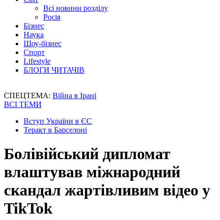
Всі новини розділу
Росія
Бізнес
Наука
Шоу-бізнес
Спорт
Lifestyle
БЛОГИ ЧИТАЧІВ
СПЕЦТЕМА:
Війна в Ірані
ВСІ ТЕМИ
Вступ України в ЄС
Теракт в Барселоні
Болівійський дипломат
влаштував міжнародний
скандал жартівливим відео у
TikTok