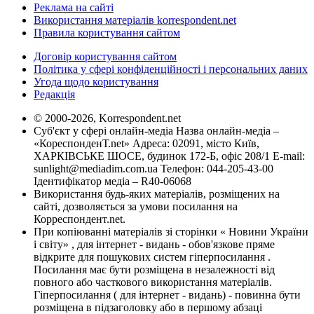
Реклама на сайті
Використання матеріалів korrespondent.net
Правила користування сайтом
Договір користування сайтом
Політика у сфері конфіденційності і персональних даних
Угода щодо користування
Редакція
© 2000-2026, Korrespondent.net
Суб'єкт у сфері онлайн-медіа Назва онлайн-медіа –
«КореспонденТ.net» Адреса: 02091, місто Київ,
ХАРКІВСЬКЕ ШОСЕ, будинок 172-Б, офіс 208/1 E-mail:
sunlight@mediadim.com.ua
Телефон: 044-205-43-00
Ідентифікатор медіа – R40-06068
Використання будь-яких матеріалів, розміщених на
сайті, дозволяється за умови посилання на
Корреспондент.net.
При копіюванні матеріалів зі сторінки « Новини України
і світу» , для інтернет - видань - обов'язкове пряме
відкрите для пошукових систем гіперпосилання .
Посилання має бути розміщена в незалежності від
повного або часткового використання матеріалів.
Гіперпосилання ( для інтернет - видань) - повинна бути
розміщена в підзаголовку або в першому абзаці