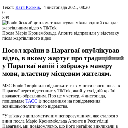
Текст:
Катя Юськів
, 4 листопада 2021, 08:20
0
899
Посла Маріо Кронембольда Апонте відправили у відставку
після жартівливого відео
Посол країни в Парагваї опублікував
відео, в якому жартує про традиційний
у Парагваї напій і зображує манеру
мови, властиву місцевим жителям.
МЗС Болівії вирішило відкликати та замінити свого посла в
Парагваї через відеозапис у TikTok, який у сусідній країні
вважають образливим. Про це у четвер, 4 листопада,
повідомляє
ТАСС
із посиланням на повідомлення
зовнішньополітичного відомства.
"У зв'язку з дипломатичним непорозумінням, яке сталося з
вини посла Маріо Кронембольда Апонте в Республіці
Парагвай, ми повідомляємо, що його негайно викликали в