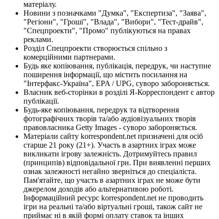
матеріалу.
Новини з позначками "Думка", "Експертиза", "Заява",
"Регіони", "Гроші", "Влада", "Вибори", "Тест-драйв",
"Спецпроекти", "Промо" публікуються на правах
реклами.
Розділ Спецпроекти створюється спільно з
комерційними партнерами.
Будь яке копіювання, публікація, передрук, чи наступне
поширення інформації, що містить посилання на
"Інтерфакс-Україна", EPA / UPG, суворо забороняється.
Власник веб-сторінки в розділі Я-Корреспондент є автор
публікації.
Будь-яке копіювання, передрук та відтворення
фотографічних творів та/або аудіовізуальних творів
правовласника Getty Images - суворо забороняється.
Матеріали сайту korrespondent.net призначені для осіб
старше 21 року (21+). Участь в азартних іграх може
викликати ігрову залежність. Дотримуйтесь правил
(принципів) відповідальної гри. При виявленні перших
ознак залежності негайно зверніться до спеціаліста.
Пам'ятайте, що участь в азартних іграх не може бути
джерелом доходів або альтернативою роботі.
Інформаційний ресурс korrespondent.net не проводить
ігри на реальні та/або віртуальні гроші, також сайт не
приймає ні в якій формі оплату ставок та інших