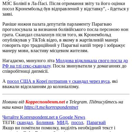
МЗС Болівії в Ла-Пасі. Після отримання звіту та його оцінки
посол Кронембольд був відправлений у відставку", - йдеться у
заяві.
Раніше нижня палата депутатів парламенту Парагваю
проголосувала за визнання болівійського посла персоною нон
грата. Скандал спалахнув після того, як Кронембольд
опублікував у TikTok відео, в якому в жартівливій манері
говорить про традиційний у Парагваї напій терер і зображує
манеру мови, властиву місцевим жителям.
Нагадаємо, минулого літа
Молдова відкликала свого посла до
РФ на тлі секс-скандалу
. Посла звинуватили у домаганнях до
співробітниці дипмісії.
А
посол США в Кореї потрапив у скандал через вуса
, які
вважали відсиланням до колоніалізму.
Новини від
Корреспондент.net
в Telegram. Підписуйтесь на
наш канал
https://t.me/korrespondentnet
Читайте Korrespondent.net в Google News
ТЕГИ:
скандал
,
Боливия
,
МИД
,
посол
,
Парагвай
Якщо ви помітили помилку, виділіть необхідний текст і