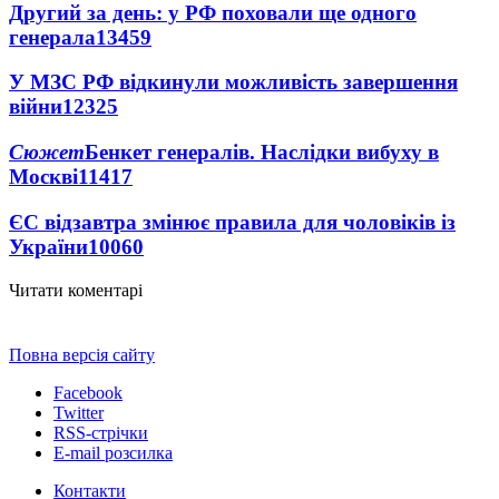
Другий за день: у РФ поховали ще одного
генерала
13459
У МЗС РФ відкинули можливість завершення
війни
12325
Сюжет
Бенкет генералів. Наслідки вибуху в
Москві
11417
ЄС відзавтра змінює правила для чоловіків із
України
10060
Читати коментарі
Повна версія сайту
Facebook
Twitter
RSS-стрічки
E-mail розсилка
Контакти