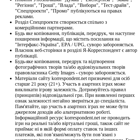
"Регіони", "Гроші", "Влада", "Вибори", "Тест-драйв",
"Спецпроекти", "Промо" публікуються на правах
реклами.
Розділ Спецпроекти створюється спільно з
комерційними партнерами.
Будь яке копіювання, публікація, передрук, чи наступне
поширення інформації, що містить посилання на
"Інтерфакс-Україна", EPA / UPG, суворо забороняється.
Власник веб-сторінки в розділі Я-Корреспондент є автор
публікації.
Будь-яке копіювання, передрук та відтворення
фотографічних творів та/або аудіовізуальних творів
правовласника Getty Images - суворо забороняється.
Матеріали сайту korrespondent.net призначені для осіб
старше 21 року (21+). Участь в азартних іграх може
викликати ігрову залежність. Дотримуйтесь правил
(принципів) відповідальної гри. При виявленні перших
ознак залежності негайно зверніться до спеціаліста.
Пам'ятайте, що участь в азартних іграх не може бути
джерелом доходів або альтернативою роботі.
Інформаційний ресурс korrespondent.net не проводить
ігри на реальні та/або віртуальні гроші, також сайт не
приймає ні в якій формі оплату ставок та інших
платежів, які пов’язані/можуть бути пов’язані з