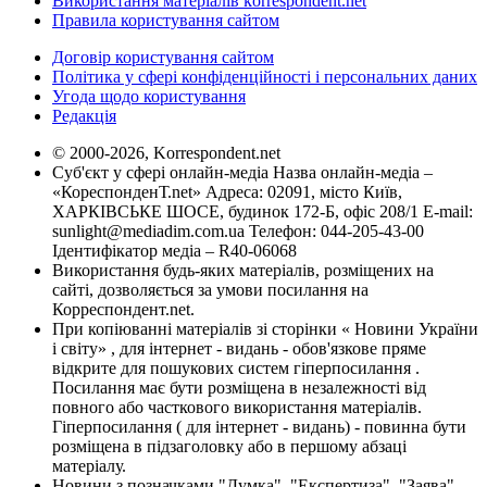
Використання матеріалів korrespondent.net
Правила користування сайтом
Договір користування сайтом
Політика у сфері конфіденційності і персональних даних
Угода щодо користування
Редакція
© 2000-2026, Korrespondent.net
Суб'єкт у сфері онлайн-медіа Назва онлайн-медіа –
«КореспонденТ.net» Адреса: 02091, місто Київ,
ХАРКІВСЬКЕ ШОСЕ, будинок 172-Б, офіс 208/1 E-mail:
sunlight@mediadim.com.ua
Телефон: 044-205-43-00
Ідентифікатор медіа – R40-06068
Використання будь-яких матеріалів, розміщених на
сайті, дозволяється за умови посилання на
Корреспондент.net.
При копіюванні матеріалів зі сторінки « Новини України
і світу» , для інтернет - видань - обов'язкове пряме
відкрите для пошукових систем гіперпосилання .
Посилання має бути розміщена в незалежності від
повного або часткового використання матеріалів.
Гіперпосилання ( для інтернет - видань) - повинна бути
розміщена в підзаголовку або в першому абзаці
матеріалу.
Новини з позначками "Думка", "Експертиза", "Заява",