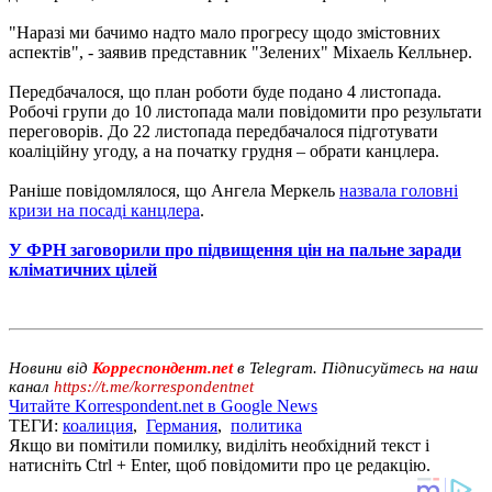
"Наразі ми бачимо надто мало прогресу щодо змістовних
аспектів", - заявив представник "Зелених" Міхаель Келльнер.
Передбачалося, що план роботи буде подано 4 листопада.
Робочі групи до 10 листопада мали повідомити про результати
переговорів. До 22 листопада передбачалося підготувати
коаліційну угоду, а на початку грудня – обрати канцлера.
Раніше повідомлялося, що Ангела Меркель
назвала головні
кризи на посаді канцлера
.
У ФРН заговорили про підвищення цін на пальне заради
кліматичних цілей
Новини від
Корреспондент.net
в Telegram. Підписуйтесь на наш
канал
https://t.me/korrespondentnet
Читайте Korrespondent.net в Google News
ТЕГИ:
коалиция
,
Германия
,
политика
Якщо ви помітили помилку, виділіть необхідний текст і
натисніть Ctrl + Enter, щоб повідомити про це редакцію.