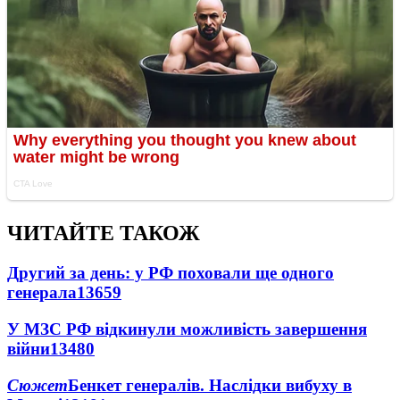
ЧИТАЙТЕ ТАКОЖ
Другий за день: у РФ поховали ще одного
генерала
13659
У МЗС РФ відкинули можливість завершення
війни
13480
Сюжет
Бенкет генералів. Наслідки вибуху в