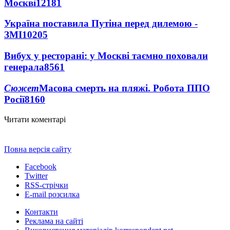
Москві
12181
Україна поставила Путіна перед дилемою -
ЗМІ
10205
Вибух у ресторані: у Москві таємно поховали
генерала
8561
Сюжет
Масова смерть на пляжі. Робота ППО
Росії
8160
Читати коментарі
Повна версія сайту
Facebook
Twitter
RSS-стрічки
E-mail розсилка
Контакти
Реклама на сайті