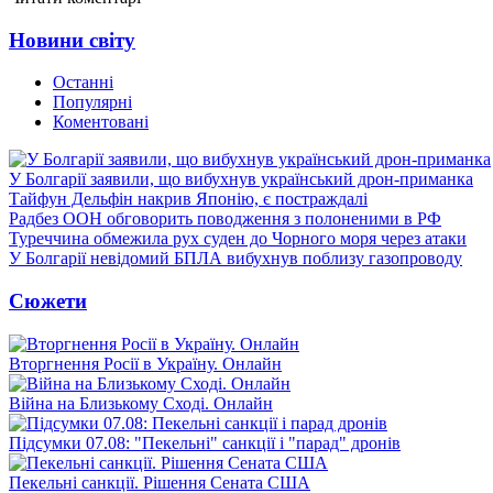
Новини світу
Останні
Популярні
Коментовані
У Болгарії заявили, що вибухнув український дрон-приманка
Тайфун Дельфін накрив Японію, є постраждалі
Радбез ООН обговорить поводження з полоненими в РФ
Туреччина обмежила рух суден до Чорного моря через атаки
У Болгарії невідомий БПЛА вибухнув поблизу газопроводу
Сюжети
Вторгнення Росії в Україну. Онлайн
Війна на Близькому Сході. Онлайн
Підсумки 07.08: "Пекельні" санкції і "парад" дронів
Пекельні санкції. Рішення Сената США