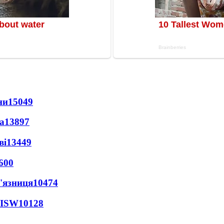
ни
15049
а
13897
ві
13449
600
'язниця
10474
 ISW
10128