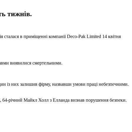
ть тижнів.
я сталася в приміщенні компанії Deco-Pak Limited 14 квітня
равми виявилися смертельними.
дин із них залишив фірму, назвавши умови праці небезпечними.
ії, 64-річний Майкл Холл з Елланда визнав порушення безпеки.