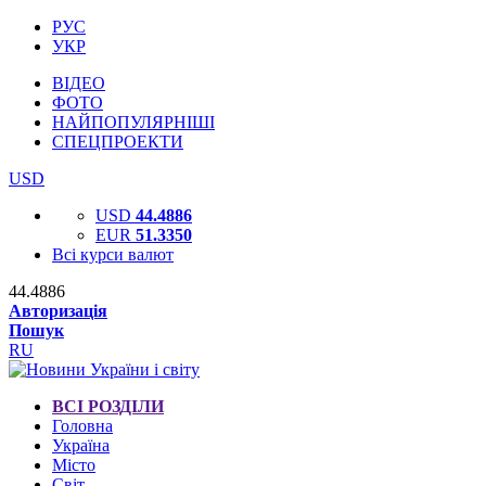
РУС
УКР
ВІДЕО
ФОТО
НАЙПОПУЛЯРНІШІ
СПЕЦПРОЕКТИ
USD
USD
44.4886
EUR
51.3350
Всі курси валют
44.4886
Авторизація
Пошук
RU
ВСІ РОЗДІЛИ
Головна
Україна
Місто
Світ