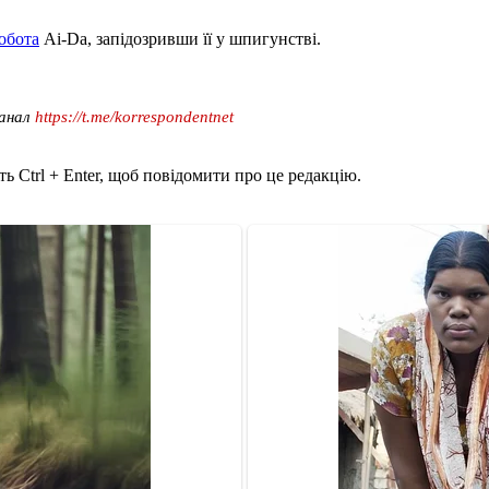
обота
Ai-Da, запідозривши її у шпигунстві.
канал
https://t.me/korrespondentnet
ь Ctrl + Enter, щоб повідомити про це редакцію.