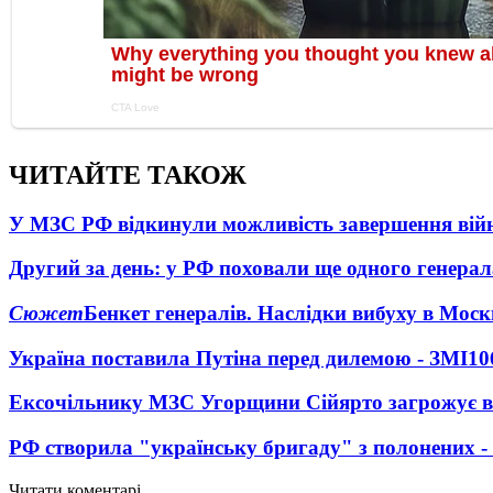
ЧИТАЙТЕ ТАКОЖ
У МЗС РФ відкинули можливість завершення вій
Другий за день: у РФ поховали ще одного генерал
Сюжет
Бенкет генералів. Наслідки вибуху в Моск
Україна поставила Путіна перед дилемою - ЗМІ
10
Ексочільнику МЗС Угорщини Сійярто загрожує в
РФ створила "українську бригаду" з полонених -
Читати коментарі