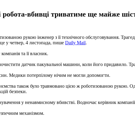
ві робота-вбивці триватиме ще майже шіс
тизованою рукою інженер з її технічного обслуговування. Трагеді
це у четвер, 4 листопада, пише
Daily Mail
.
компанія та її власник.
я почистити датчик пакувальної машини, коли його придавило. Т
син. Медики потерпілому нічим не могли допомогти.
приємства також було травмовано цією ж роботизованою рукою. О
цій безпеки.
винувачення у ненавмисному вбивстві. Водночас керівник компан
безпечним механізмом.