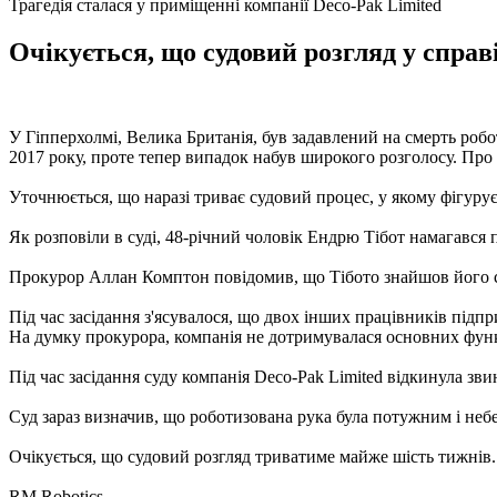
Трагедія сталася у приміщенні компанії Deco-Pak Limited
Очікується, що судовий розгляд у спра
У Гіпперхолмі, Велика Британія, був задавлений на смерть робо
2017 року, проте тепер випадок набув широкого розголосу. Про 
Уточнюється, що наразі триває судовий процес, у якому фігурує 
Як розповіли в суді, 48-річний чоловік Ендрю Тібот намагавс
Прокурор Аллан Комптон повідомив, що Тібото знайшов його 
Під час засідання з'ясувалося, що двох інших працівників під
На думку прокурора, компанія не дотримувалася основних функ
Під час засідання суду компанія Deco-Pak Limited відкинула з
Суд зараз визначив, що роботизована рука була потужним і не
Очікується, що судовий розгляд триватиме майже шість тижнів.
RM Robotics