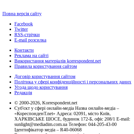
Повна версія сайту
Facebook
Twitter
RSS-стрічки
E-mail розсилка
Контакти
Реклама на сайті
Використання матеріалів korrespondent.net
Правила користування сайтом
Договір користування сайтом
Політика у сфері конфіденційності і персональних даних
Угода щодо користування
Редакція
© 2000-2026, Korrespondent.net
Суб'єкт у сфері онлайн-медіа Назва онлайн-медіа –
«КореспонденТ.net» Адреса: 02091, місто Київ,
ХАРКІВСЬКЕ ШОСЕ, будинок 172-Б, офіс 208/1 E-mail:
sunlight@mediadim.com.ua
Телефон: 044-205-43-00
Ідентифікатор медіа – R40-06068