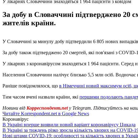
У лікарнях Словаччини знаходяться 1 964 пацієнти з ковідом
За добу в Словаччині підтверджено 20 с
жителів країни.
У Словаччині за минулу добу підтвердили 6 805 нових випадкі
За добу також підтверджено 20 смертей, які пов'язані з COVID-
У лікарнях з коронавірусом знаходяться 1 964 пацієнти. Серед 
Населення Словаччини налічує близько 5,5 млн осіб. Водночас 
Раніше повідомлялося, що
в Німеччині новий максимум осіб, щ
Тим часом вчені назвали країни, які
першими подолають панде
Новини від
Корреспондент.net
у Telegram. Підписуйтесь на на
Читайте Korrespondent.net в Google News
Коронавірус
В Україні вперше виявили новий варіант коронавірусу Цикада
В Україні за тиждень різко зросла кількість хворих на COVID-1
Нові штами COVID-19: особливості та кількість хворих в Украї