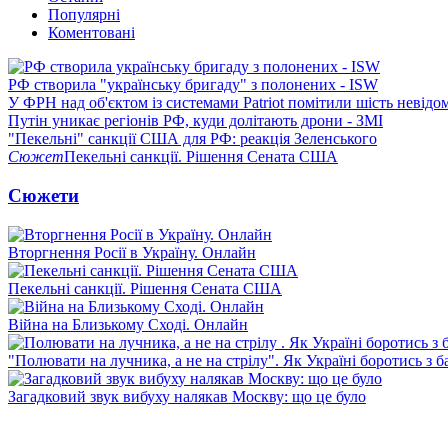
Популярні
Коментовані
РФ створила "українську бригаду" з полонених - ISW
У ФРН над об'єктом із системами Patriot помітили шість невідо
Путін уникає регіонів РФ, куди долітають дрони - ЗМІ
"Пекельні" санкції США для РФ: реакція Зеленського
Сюжет
Пекельні санкції. Рішення Сената США
Сюжети
Вторгнення Росії в Україну. Онлайн
Пекельні санкції. Рішення Сената США
Війна на Близькому Сході. Онлайн
"Полювати на лучника, а не на стрілу". Як Україні боротись з 
Загадковий звук вибуху налякав Москву: що це було