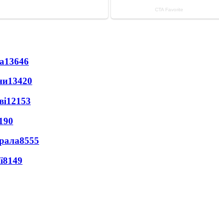
а
13646
ни
13420
ві
12153
190
ерала
8555
ї
8149