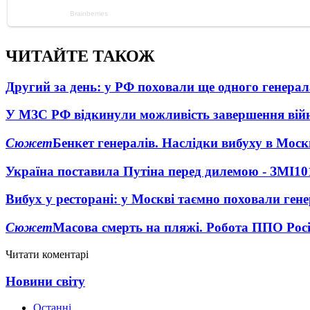
ЧИТАЙТЕ ТАКОЖ
Другий за день: у РФ поховали ще одного генерал
У МЗС РФ відкинули можливість завершення вій
Сюжет
Бенкет генералів. Наслідки вибуху в Моск
Україна поставила Путіна перед дилемою - ЗМІ
10
Вибух у ресторані: у Москві таємно поховали ген
Сюжет
Масова смерть на пляжі. Робота ППО Росі
Читати коментарі
Новини світу
Останні