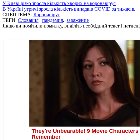
У Києві різко зросла кількість хворих на коронавірус
В Україні утричі зросла кількість випадків COVID за тиждень
СПЕЦТЕМА:
Коронавірус
ТЕГИ:
Словакия
,
пандемия
,
заражение
Якщо ви помітили помилку, виділіть необхідний текст і натисніт