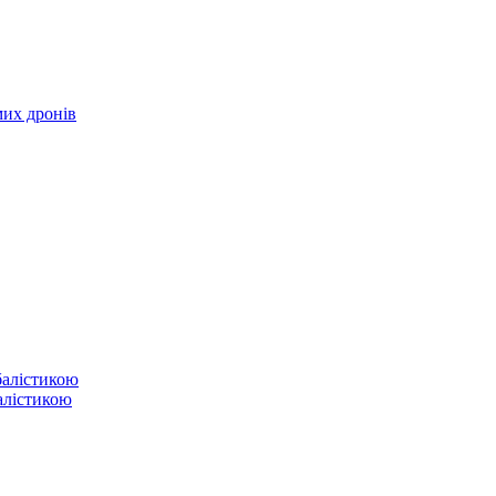
мих дронів
балістикою