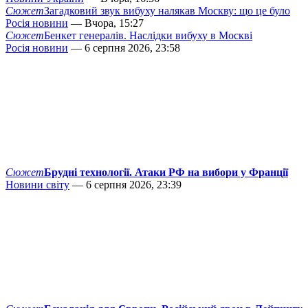
Сюжет
Загадковий звук вибуху налякав Москву: що це було
Росія новини
— Вчора, 15:27
Сюжет
Бенкет генералів. Наслідки вибуху в Москві
Росія новини
— 6 серпня 2026, 23:58
Сюжет
Брудні технології. Атаки РФ на вибори у Франції
Новини світу
— 6 серпня 2026, 23:39