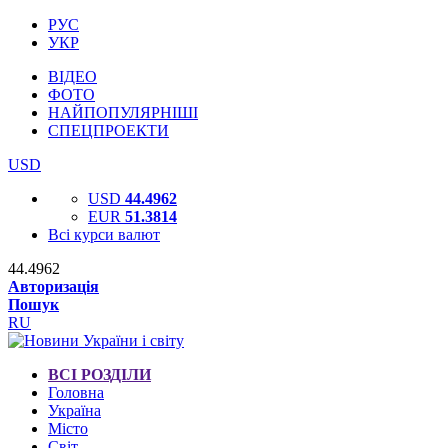
РУС
УКР
ВІДЕО
ФОТО
НАЙПОПУЛЯРНІШІ
СПЕЦПРОЕКТИ
USD
USD
44.4962
EUR
51.3814
Всі курси валют
44.4962
Авторизація
Пошук
RU
ВСІ РОЗДІЛИ
Головна
Україна
Місто
Світ