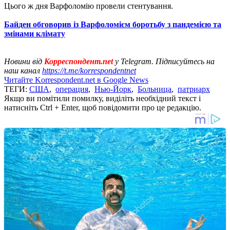
Цього ж дня Варфоломію провели стентування.
Байден обговорив із Варфоломієм боротьбу з пандемією та
змінами клімату
Новини від
Корреспондент.net
у Telegram. Підписуйтесь на
наш канал
https://t.me/korrespondentnet
Читайте Korrespondent.net в Google News
ТЕГИ:
США
,
операция
,
Нью-Йорк
,
Больница
,
патриарх
Якщо ви помітили помилку, виділіть необхідний текст і
натисніть Ctrl + Enter, щоб повідомити про це редакцію.