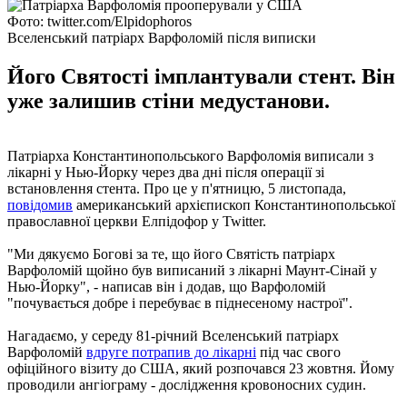
Фото: twitter.com/Elpidophoros
Вселенський патріарх Варфоломій після виписки
Його Святості імплантували стент. Він
уже залишив стіни медустанови.
Патріарха Константинопольського Варфоломія виписали з
лікарні у Нью-Йорку через два дні після операції зі
встановлення стента. Про це у п'ятницю, 5 листопада,
повідомив
американський архієпископ Константинопольської
православної церкви Елпідофор у Twitter.
"Ми дякуємо Богові за те, що його Святість патріарх
Варфоломій щойно був виписаний з лікарні Маунт-Сінай у
Нью-Йорку", - написав він і додав, що Варфоломій
"почувається добре і перебуває в піднесеному настрої".
Нагадаємо, у середу 81-річний Вселенський патріарх
Варфоломій
вдруге потрапив до лікарні
під час свого
офіційного візиту до США, який розпочався 23 жовтня. Йому
проводили ангіограму - дослідження кровоносних судин.