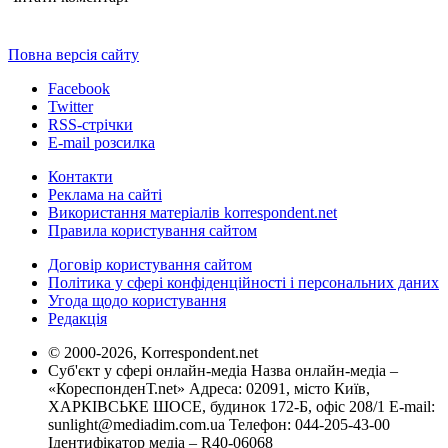
Повна версія сайту
Facebook
Twitter
RSS-стрічки
E-mail розсилка
Контакти
Реклама на сайті
Використання матеріалів korrespondent.net
Правила користування сайтом
Договір користування сайтом
Політика у сфері конфіденційності і персональних даних
Угода щодо користування
Редакція
© 2000-2026, Korrespondent.net
Суб'єкт у сфері онлайн-медіа Назва онлайн-медіа –
«КореспонденТ.net» Адреса: 02091, місто Київ,
ХАРКІВСЬКЕ ШОСЕ, будинок 172-Б, офіс 208/1 E-mail:
sunlight@mediadim.com.ua
Телефон: 044-205-43-00
Ідентифікатор медіа – R40-06068