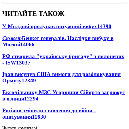
ЧИТАЙТЕ ТАКОЖ
У Молдові пролунав потужний вибух
14390
Сюжет
Бенкет генералів. Наслідки вибуху в
Москві
14066
РФ створила "українську бригаду" з полонених
- ISW
13037
Іран висунув США вимоги для розблокування
Ормузу
12349
Ексочільнику МЗС Угорщини Сійярто загрожує
в'язниця
12294
Росіяни змінили ставлення до війни -
опитування
11630
Читати коментарі