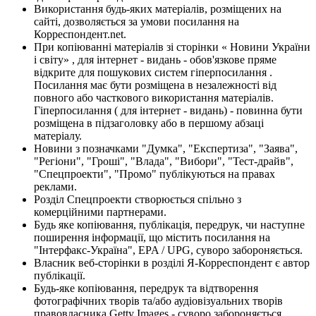
Використання будь-яких матеріалів, розміщених на
сайті, дозволяється за умови посилання на
Корреспондент.net.
При копіюванні матеріалів зі сторінки « Новини України
і світу» , для інтернет - видань - обов'язкове пряме
відкрите для пошукових систем гіперпосилання .
Посилання має бути розміщена в незалежності від
повного або часткового використання матеріалів.
Гіперпосилання ( для інтернет - видань) - повинна бути
розміщена в підзаголовку або в першому абзаці
матеріалу.
Новини з позначками "Думка", "Експертиза", "Заява",
"Регіони", "Гроші", "Влада", "Вибори", "Тест-драйв",
"Спецпроекти", "Промо" публікуються на правах
реклами.
Розділ Спецпроекти створюється спільно з
комерційними партнерами.
Будь яке копіювання, публікація, передрук, чи наступне
поширення інформації, що містить посилання на
"Інтерфакс-Україна", EPA / UPG, суворо забороняється.
Власник веб-сторінки в розділі Я-Корреспондент є автор
публікації.
Будь-яке копіювання, передрук та відтворення
фотографічних творів та/або аудіовізуальних творів
правовласника Getty Images - суворо забороняється.