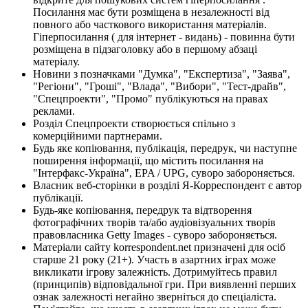
Посилання має бути розміщена в незалежності від
повного або часткового використання матеріалів.
Гіперпосилання ( для інтернет - видань) - повинна бути
розміщена в підзаголовку або в першому абзаці
матеріалу.
Новини з позначками "Думка", "Експертиза", "Заява",
"Регіони", "Гроші", "Влада", "Вибори", "Тест-драйв",
"Спецпроекти", "Промо" публікуються на правах
реклами.
Розділ Спецпроекти створюється спільно з
комерційними партнерами.
Будь яке копіювання, публікація, передрук, чи наступне
поширення інформації, що містить посилання на
"Інтерфакс-Україна", EPA / UPG, суворо забороняється.
Власник веб-сторінки в розділі Я-Корреспондент є автор
публікації.
Будь-яке копіювання, передрук та відтворення
фотографічних творів та/або аудіовізуальних творів
правовласника Getty Images - суворо забороняється.
Матеріали сайту korrespondent.net призначені для осіб
старше 21 року (21+). Участь в азартних іграх може
викликати ігрову залежність. Дотримуйтесь правил
(принципів) відповідальної гри. При виявленні перших
ознак залежності негайно зверніться до спеціаліста.