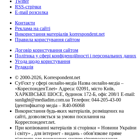
Twitter
RSS-стрічки
E-mail розсилка
Контакти
Реклама на сайті
Використання матеріалів korrespondent.net
Правила користування сайтом
Договір користування сайтом
Політика у сфері конфіденційності і персональних даних
Угода щодо користування
Редакція
© 2000-2026, Korrespondent.net
Суб'єкт у сфері онлайн-медіа Назва онлайн-медіа –
«КореспонденТ.net» Адреса: 02091, місто Київ,
ХАРКІВСЬКЕ ШОСЕ, будинок 172-Б, офіс 208/1 E-mail:
sunlight@mediadim.com.ua
Телефон: 044-205-43-00
Ідентифікатор медіа – R40-06068
Використання будь-яких матеріалів, розміщених на
сайті, дозволяється за умови посилання на
Корреспондент.net.
При копіюванні матеріалів зі сторінки « Новини України
і світу» , для інтернет - видань - обов'язкове пряме
відкрите для пошукових систем гіперпосилання .