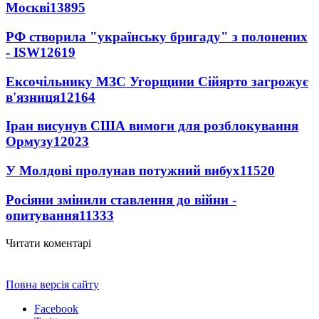
Москві
13895
РФ створила "українську бригаду" з полонених
- ISW
12619
Ексочільнику МЗС Угорщини Сійярто загрожує
в'язниця
12164
Іран висунув США вимоги для розблокування
Ормузу
12023
У Молдові пролунав потужний вибух
11520
Росіяни змінили ставлення до війни -
опитування
11333
Читати коментарі
Повна версія сайту
Facebook