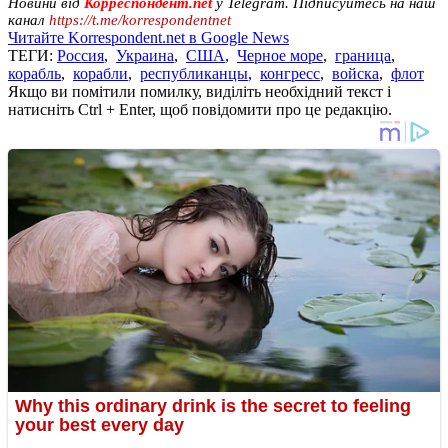
Новини від
Корреспондент.net
у Telegram. Підписуйтесь на наш
канал
https://t.me/korrespondentnet
Читайте Korrespondent.net в Google News
ТЕГИ:
Россия
,
Украина
,
США
,
Черное море
,
граница
,
корабль
,
корабли
,
республиканцы
,
конгресс
,
войска
,
флот
Якщо ви помітили помилку, виділіть необхідний текст і
натисніть Ctrl + Enter, щоб повідомити про це редакцію.