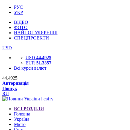
РУС
УКР
ВІДЕО
ФОТО
НАЙПОПУЛЯРНІШІ
СПЕЦПРОЕКТИ
USD
USD
44.4925
EUR
51.3357
Всі курси валют
44.4925
Авторизація
Пошук
RU
ВСІ РОЗДІЛИ
Головна
Україна
Місто
Світ