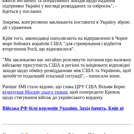
вжити негайних та оперативних заходів щодо надання
підтримки Україні у вигляді розвідданих та озброєнь", -
йдеться у посланні.
Зокрема, конгресмени закликають поставити в Україну зброю
дії з ураження.
Крім того, законодавці наполягають на відправленні в Чорне
море бойових кораблів США "для стримування і відбиття
вторгнення Росії, що відновилося".
"Ми закликаємо вас негайно розглянути питання про належну
військову присутність США в регіоні та ініціювати відповідні
заходи щодо обміну розвідданими між США та Україною, щоб
запобігти подальшій ескалації ситуації", - написали вони.
Раніше ЗМІ стало відомо, що глава ЦРУ США Вільям Бернс
відвідував Москву цього тижня
, щоб попередити Кремль
щодо стягування військ до українського кордону.
Війська РФ біля кордонів України. Захід бачить, Київ ні