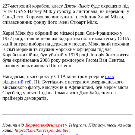
227-метровий корабель класу
Джон Льюїс
буде охрещено під
ім'ям USNS Harvey Milk у суботу, 6 листопада, на церемонії у
Сан-Дієго. З промовою виступить племінник Харві Мілка,
співзасновник фонду його імені Стюарт Мілк.
Харві Мілк був обраний до міської ради Сан-Франциско у
1977 році, ставши першим відкритим політиком-геєм у США,
який виграв вибори на державну посаду. Мілк, який походив
із сім'ї моряків та служив морським офіцером під час
Корейської війни, був убитий у 1978 році. Історія його життя
була екранізована 2008 року режисером Гасом Ван Сентом,
головну роль виконав Шон Пенн.
Нагадаємо, цього року у США міністром уперше
став
відкритий гей
. Піт Буттіджич є ветераном американського
військового флоту, відслужив в Афганістані, був мером міста
Саусбенд у штаті Індіана і змагався з Джо Байденом на
праймеріз демократів.
Новини від
Корреспондент.net
у Telegram. Підписуйтесь на наш
канал
https://t.me/korrespondentnet