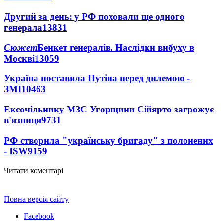
Другий за день: у РФ поховали ще одного
генерала
13831
Сюжет
Бенкет генералів. Наслідки вибуху в
Москві
13059
Україна поставила Путіна перед дилемою -
ЗМІ
10463
Ексочільнику МЗС Угорщини Сійярто загрожує
в'язниця
9731
РФ створила "українську бригаду" з полонених
- ISW
9159
Читати коментарі
Повна версія сайту
Facebook