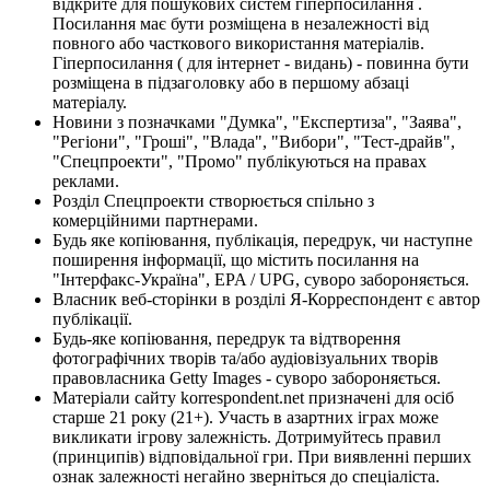
відкрите для пошукових систем гіперпосилання .
Посилання має бути розміщена в незалежності від
повного або часткового використання матеріалів.
Гіперпосилання ( для інтернет - видань) - повинна бути
розміщена в підзаголовку або в першому абзаці
матеріалу.
Новини з позначками "Думка", "Експертиза", "Заява",
"Регіони", "Гроші", "Влада", "Вибори", "Тест-драйв",
"Спецпроекти", "Промо" публікуються на правах
реклами.
Розділ Спецпроекти створюється спільно з
комерційними партнерами.
Будь яке копіювання, публікація, передрук, чи наступне
поширення інформації, що містить посилання на
"Інтерфакс-Україна", EPA / UPG, суворо забороняється.
Власник веб-сторінки в розділі Я-Корреспондент є автор
публікації.
Будь-яке копіювання, передрук та відтворення
фотографічних творів та/або аудіовізуальних творів
правовласника Getty Images - суворо забороняється.
Матеріали сайту korrespondent.net призначені для осіб
старше 21 року (21+). Участь в азартних іграх може
викликати ігрову залежність. Дотримуйтесь правил
(принципів) відповідальної гри. При виявленні перших
ознак залежності негайно зверніться до спеціаліста.