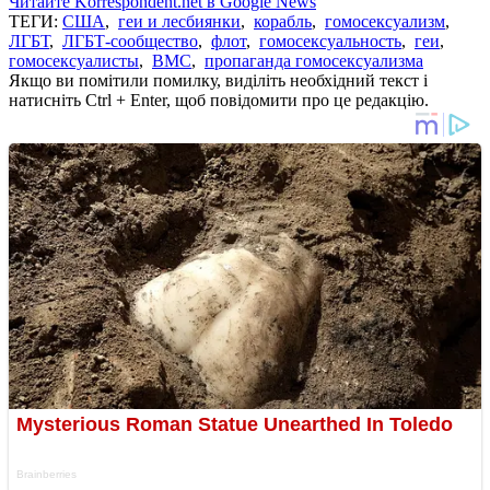
Читайте Korrespondent.net в Google News
ТЕГИ:
США
,
геи и лесбиянки
,
корабль
,
гомосексуализм
,
ЛГБТ
,
ЛГБТ-сообщество
,
флот
,
гомосексуальность
,
геи
,
гомосексуалисты
,
ВМС
,
пропаганда гомосексуализма
Якщо ви помітили помилку, виділіть необхідний текст і
натисніть Ctrl + Enter, щоб повідомити про це редакцію.