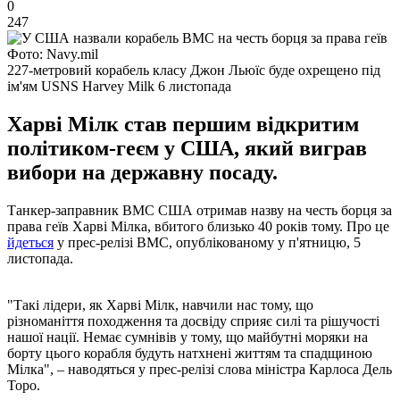
0
247
Фото: Navy.mil
227-метровий корабель класу Джон Льюїс буде охрещено під
ім'ям USNS Harvey Milk 6 листопада
Харві Мілк став першим відкритим
політиком-геєм у США, який виграв
вибори на державну посаду.
Танкер-заправник ВМС США отримав назву на честь борця за
права геїв Харві Мілка, вбитого близько 40 років тому. Про це
йдеться
у прес-релізі ВМС, опублікованому у п'ятницю, 5
листопада.
"Такі лідери, як Харві Мілк, навчили нас тому, що
різноманіття походження та досвіду сприяє силі та рішучості
нашої нації. Немає сумнівів у тому, що майбутні моряки на
борту цього корабля будуть натхнені життям та спадщиною
Мілка", – наводяться у прес-релізі слова міністра Карлоса Дель
Торо.