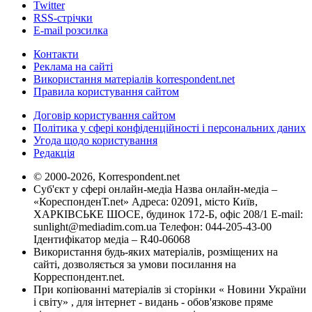
Twitter
RSS-стрічки
E-mail розсилка
Контакти
Реклама на сайті
Використання матеріалів korrespondent.net
Правила користування сайтом
Договір користування сайтом
Політика у сфері конфіденційності і персональних даних
Угода щодо користування
Редакція
© 2000-2026, Korrespondent.net
Суб'єкт у сфері онлайн-медіа Назва онлайн-медіа –
«КореспонденТ.net» Адреса: 02091, місто Київ,
ХАРКІВСЬКЕ ШОСЕ, будинок 172-Б, офіс 208/1 E-mail:
sunlight@mediadim.com.ua
Телефон: 044-205-43-00
Ідентифікатор медіа – R40-06068
Використання будь-яких матеріалів, розміщених на
сайті, дозволяється за умови посилання на
Корреспондент.net.
При копіюванні матеріалів зі сторінки « Новини України
і світу» , для інтернет - видань - обов'язкове пряме