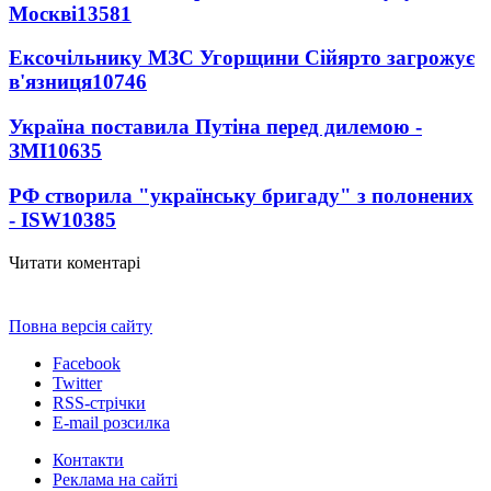
Москві
13581
Ексочільнику МЗС Угорщини Сійярто загрожує
в'язниця
10746
Україна поставила Путіна перед дилемою -
ЗМІ
10635
РФ створила "українську бригаду" з полонених
- ISW
10385
Читати коментарі
Повна версія сайту
Facebook
Twitter
RSS-стрічки
E-mail розсилка
Контакти
Реклама на сайті