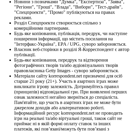
Новини з позначками "Думка", "Експертиза", "Заява",
"Регіони", "Гроші", "Влада", "Вибори", "Тест-драйв",
"Спецпроекти", "Промо" публікуються на правах
реклами.
Розділ Спецпроекти створюється спільно з
комерційними партнерами.
Будь яке копіювання, публікація, передрук, чи наступне
поширення інформації, що містить посилання на
"Інтерфакс-Україна", EPA / UPG, суворо забороняється.
Власник веб-сторінки в розділі Я-Корреспондент є автор
публікації.
Будь-яке копіювання, передрук та відтворення
фотографічних творів та/або аудіовізуальних творів
правовласника Getty Images - суворо забороняється.
Матеріали сайту korrespondent.net призначені для осіб
старше 21 року (21+). Участь в азартних іграх може
викликати ігрову залежність. Дотримуйтесь правил
(принципів) відповідальної гри. При виявленні перших
ознак залежності негайно зверніться до спеціаліста.
Пам'ятайте, що участь в азартних іграх не може бути
джерелом доходів або альтернативою роботі.
Інформаційний ресурс korrespondent.net не проводить
ігри на реальні та/або віртуальні гроші, також сайт не
приймає ні в якій формі оплату ставок та інших
платежів, які пов’язані/можуть бути пов’язані з