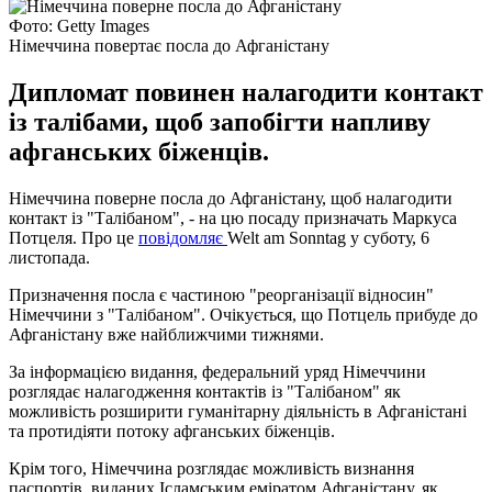
Фото: Getty Images
Німеччина повертає посла до Афганістану
Дипломат повинен налагодити контакт
із талібами, щоб запобігти напливу
афганських біженців.
Німеччина поверне посла до Афганістану, щоб налагодити
контакт із "Талібаном", - на цю посаду призначать Маркуса
Потцеля. Про це
повідомляє
Welt am Sonntag у суботу, 6
листопада.
Призначення посла є частиною "реорганізації відносин"
Німеччини з "Талібаном". Очікується, що Потцель прибуде до
Афганістану вже найближчими тижнями.
За інформацією видання, федеральний уряд Німеччини
розглядає налагодження контактів із "Талібаном" як
можливість розширити гуманітарну діяльність в Афганістані
та протидіяти потоку афганських біженців.
Крім того, Німеччина розглядає можливість визнання
паспортів, виданих Ісламським еміратом Афганістану, як