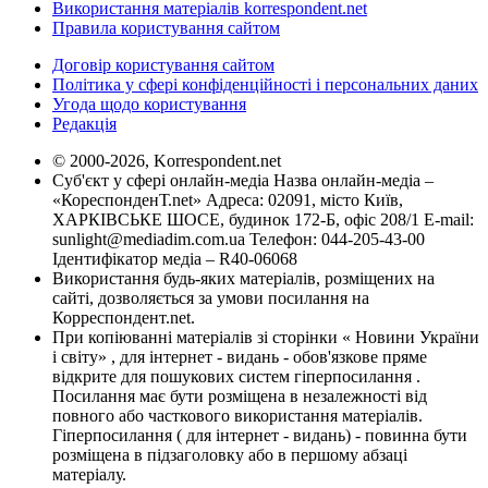
Використання матеріалів korrespondent.net
Правила користування сайтом
Договір користування сайтом
Політика у сфері конфіденційності і персональних даних
Угода щодо користування
Редакція
© 2000-2026, Korrespondent.net
Суб'єкт у сфері онлайн-медіа Назва онлайн-медіа –
«КореспонденТ.net» Адреса: 02091, місто Київ,
ХАРКІВСЬКЕ ШОСЕ, будинок 172-Б, офіс 208/1 E-mail:
sunlight@mediadim.com.ua
Телефон: 044-205-43-00
Ідентифікатор медіа – R40-06068
Використання будь-яких матеріалів, розміщених на
сайті, дозволяється за умови посилання на
Корреспондент.net.
При копіюванні матеріалів зі сторінки « Новини України
і світу» , для інтернет - видань - обов'язкове пряме
відкрите для пошукових систем гіперпосилання .
Посилання має бути розміщена в незалежності від
повного або часткового використання матеріалів.
Гіперпосилання ( для інтернет - видань) - повинна бути
розміщена в підзаголовку або в першому абзаці
матеріалу.