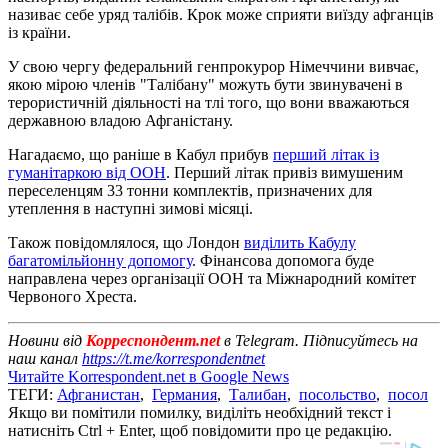
називає себе уряд талібів. Крок може сприяти виїзду афганців
із країни.
У свою чергу федеральний генпрокурор Німеччини вивчає,
якою мірою членів "Талібану" можуть бути звинувачені в
терористичній діяльності на тлі того, що вони вважаються
державною владою Афганістану.
Нагадаємо, що раніше в Кабул прибув
перший літак із
гуманітаркою від ООН
. Перший літак привіз вимушеним
переселенцям 33 тонни комплектів, призначених для
утеплення в наступні зимові місяці.
Також повідомлялося, що Лондон
виділить Кабулу
багатомільйонну допомогу
. Фінансова допомога буде
направлена ​​через організації ООН та Міжнародний комітет
Червоного Хреста.
Новини від
Корреспондент.net
в Telegram. Підписуйтесь на
наш канал
https://t.me/korrespondentnet
Читайте Korrespondent.net в Google News
ТЕГИ:
Афганистан
,
Германия
,
Талибан
,
посольство
,
посол
Якщо ви помітили помилку, виділіть необхідний текст і
натисніть Ctrl + Enter, щоб повідомити про це редакцію.