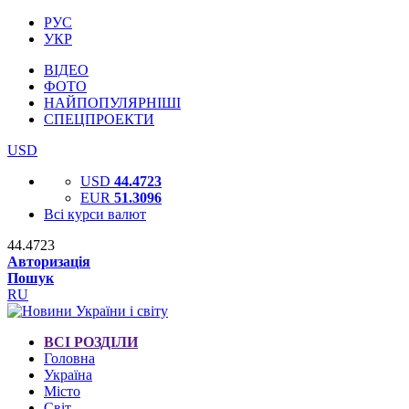
РУС
УКР
ВІДЕО
ФОТО
НАЙПОПУЛЯРНІШІ
СПЕЦПРОЕКТИ
USD
USD
44.4723
EUR
51.3096
Всі курси валют
44.4723
Авторизація
Пошук
RU
ВСІ РОЗДІЛИ
Головна
Україна
Місто
Світ