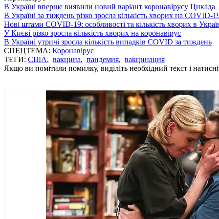
В Україні вперше виявили новий варіант коронавірусу Цикада
В Україні за тиждень різко зросла кількість хворих на COVID-1
Нові штами COVID-19: особливості та кількість хворих в Украї
У Києві різко зросла кількість хворих на коронавірус
В Україні утричі зросла кількість випадків COVID за тиждень
СПЕЦТЕМА:
Коронавірус
ТЕГИ:
США
,
вакцина
,
пандемия
,
вакцинация
Якщо ви помітили помилку, виділіть необхідний текст і натисніт