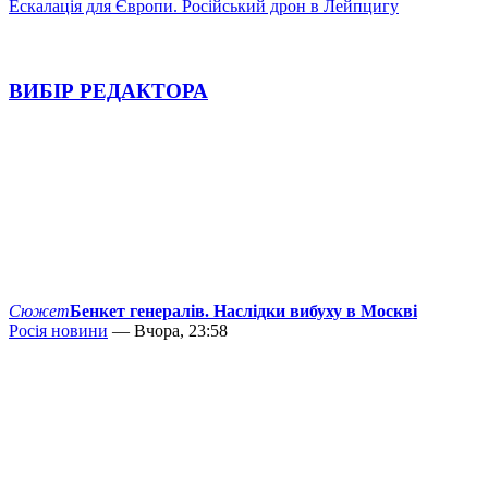
Ескалація для Європи. Російський дрон в Лейпцигу
ВИБІР РЕДАКТОРА
Сюжет
Бенкет генералів. Наслідки вибуху в Москві
Росія новини
— Вчора, 23:58