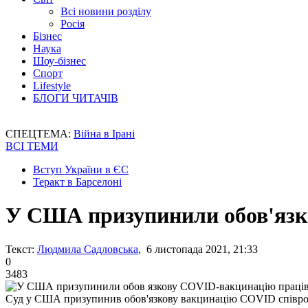
Всі новини розділу
Росія
Бізнес
Наука
Шоу-бізнес
Спорт
Lifestyle
БЛОГИ ЧИТАЧІВ
СПЕЦТЕМА:
Війна в Ірані
ВСІ ТЕМИ
Вступ України в ЄС
Теракт в Барселоні
У США призупинили обов'язк
Текст:
Людмила Садловська
, 6 листопада 2021, 21:33
0
3483
Суд у США призупинив обов'язкову вакцинацію COVID співро