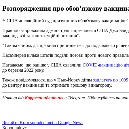
Розпорядження про обов'язкову вакцина
У США апеляційний суд призупинив обов'язкову вакцинацію CO
Правило запровадила адміністрація президента США Джо Байден
законодавчі та конституційні питання".
"Таким чином, дія правила припиняється до подальшого рішенн
Насамперед кілька штатів подали позови проти нового правила, 
Нагадаємо, що раніше у США схвалили
COVID-вакцинацію дітей
до березня 2022 року.
Також повідомлялося, що у Нью-Йорку дітям
заплатять по 100
до центру вакцинації та отримати грошову винагороду.
Новини від
Корреспондент.net
в Telegram. Підписуйтесь на на
Читайте Korrespondent.net в Google News
Коронавірус