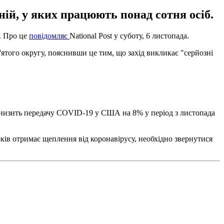
ій, у яких працюють понад сотня осіб.
. Про це
повідомляє
National Post у суботу, 6 листопада.
того округу, пояснивши це тим, що захід викликає "серйозні
 знизить передачу COVID-19 у США на 8% у період з листопада
 років отримає щеплення від коронавірусу, необхідно звернутися