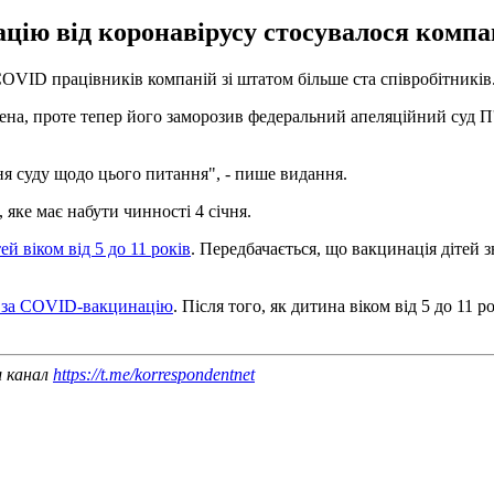
цію від коронавірусу стосувалося компан
VID працівників компаній зі штатом більше ста співробітників
а, проте тепер його заморозив федеральний апеляційний суд П'я
я суду щодо цього питання", - пише видання.
яке має набути чинності 4 січня.
 віком від 5 до 11 років
. Передбачається, що вакцинація дітей
$ за COVID-вакцинацію
. Після того, як дитина віком від 5 до 11
ш канал
https://t.me/korrespondentnet