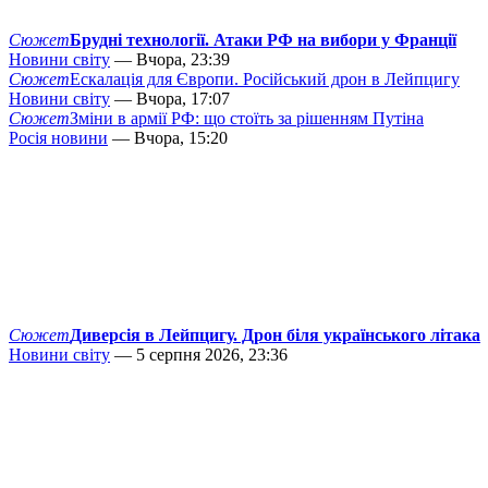
Сюжет
Брудні технології. Атаки РФ на вибори у Франції
Новини світу
— Вчора, 23:39
Сюжет
Ескалація для Європи. Російський дрон в Лейпцигу
Новини світу
— Вчора, 17:07
Сюжет
Зміни в армії РФ: що стоїть за рішенням Путіна
Росія новини
— Вчора, 15:20
Сюжет
Диверсія в Лейпцигу. Дрон біля українського літака
Новини світу
— 5 серпня 2026, 23:36