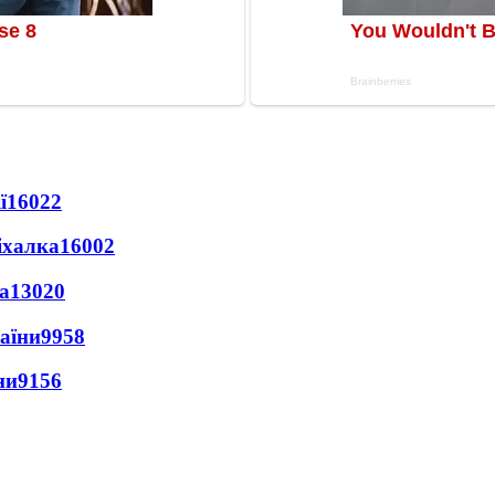
ї
16022
іхалка
16002
а
13020
раїни
9958
ни
9156