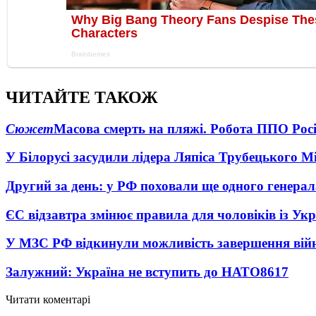
ЧИТАЙТЕ ТАКОЖ
Сюжет
Масова смерть на пляжі. Робота ППО Росі
У Білорусі засудили лідера Ляпіса Трубецького М
Другий за день: у РФ поховали ще одного генерал
ЄС відзавтра змінює правила для чоловіків із Ук
У МЗС РФ відкинули можливість завершення вій
Залужний: Україна не вступить до НАТО
8617
Читати коментарі