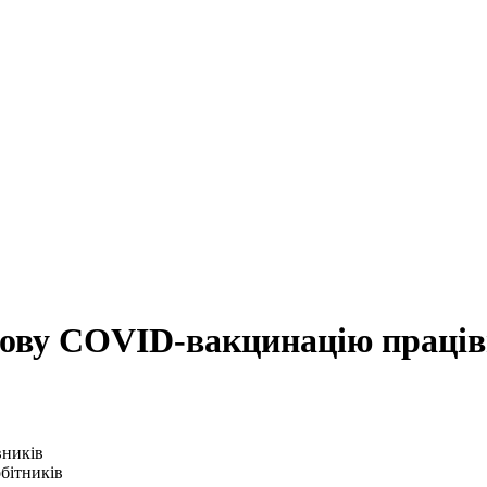
ову COVID-вакцинацію праців
бітників