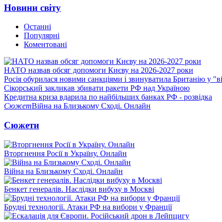
Новини світу
Останні
Популярні
Коментовані
НАТО назвав обсяг допомоги Києву на 2026-2027 роки
Росія обурилася новими санкціями і звинуватила Британію у "в
Сікорський закликав збивати ракети РФ над Україною
Кредитна криза вдарила по найбільших банках РФ - розвідка
Сюжет
Війна на Близькому Сході. Онлайн
Сюжети
Вторгнення Росії в Україну. Онлайн
Війна на Близькому Сході. Онлайн
Бенкет генералів. Наслідки вибуху в Москві
Брудні технології. Атаки РФ на вибори у Франції